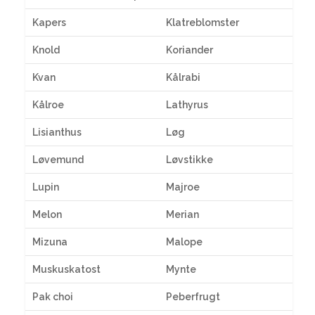
Kapers
Klatreblomster
Knold
Koriander
Kvan
Kålrabi
Kålroe
Lathyrus
Lisianthus
Løg
Løvemund
Løvstikke
Lupin
Majroe
Melon
Merian
Mizuna
Malope
Muskuskatost
Mynte
Pak choi
Peberfrugt