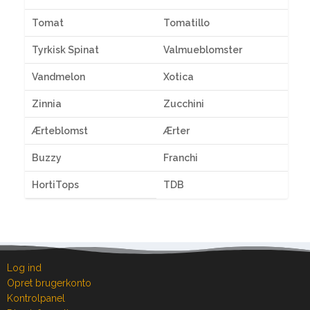
Tomat
Tomatillo
Tyrkisk Spinat
Valmueblomster
Vandmelon
Xotica
Zinnia
Zucchini
Ærteblomst
Ærter
Buzzy
Franchi
HortiTops
TDB
Log ind
Opret brugerkonto
Kontrolpanel