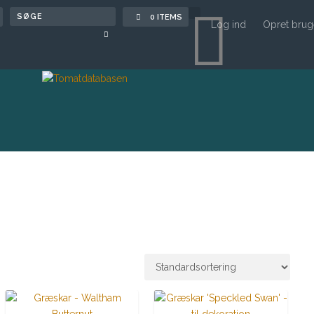

0 ITEMS
Log ind
Opret brug