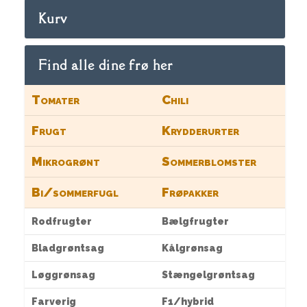
Kurv
Find alle dine frø her
Tomater
Chili
Frugt
Krydderurter
Mikrogrønt
Sommerblomster
Bi/sommerfugl
Frøpakker
Rodfrugter
Bælgfrugter
Bladgrøntsag
Kålgrønsag
Løggrønsag
Stængelgrøntsag
Farverig
F1/hybrid