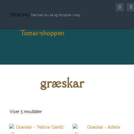
TRENDING:
Det kan du så og forspire i maj
Tomat-shoppen
græskar
Viser 5 resultater