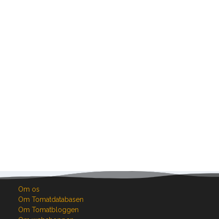
Om os
Om Tomatdatabasen
Om Tomatbloggen