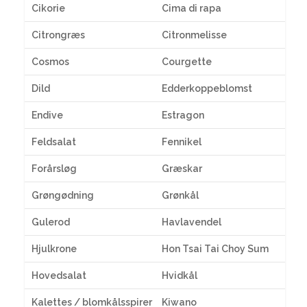
Cikorie
Cima di rapa
Citrongræs
Citronmelisse
Cosmos
Courgette
Dild
Edderkoppeblomst
Endive
Estragon
Feldsalat
Fennikel
Forårsløg
Græskar
Grøngødning
Grønkål
Gulerod
Havlavendel
Hjulkrone
Hon Tsai Tai Choy Sum
Hovedsalat
Hvidkål
Kalettes / blomkålsspirer
Kiwano