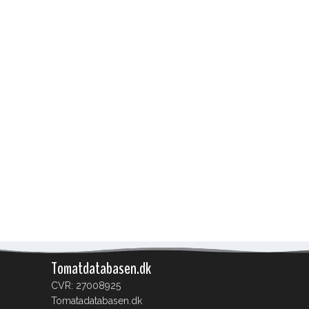
Tomatdatabasen.dk
CVR: 27008925
Tomatadatabasen.dk