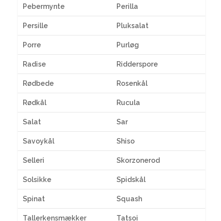
Pebermynte
Perilla
Persille
Pluksalat
Porre
Purløg
Radise
Ridderspore
Rødbede
Rosenkål
Rødkål
Rucula
Salat
Sar
Savoykål
Shiso
Selleri
Skorzonerod
Solsikke
Spidskål
Spinat
Squash
Tallerkensmækker
Tatsoi