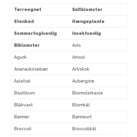
Tørreegnet
Snitblomster
Stenbed
Hængeplante
Sommerfuglvenlig
Insektvenlig
Biblomster
Anis
Agurk
Amsoi
Ananaskirsebær
Artiskok
Asiatisk
Aubergine
Basilikum
Blomsterkarse
Blåkvast
Blomkål
Bønner
Bønneurt
Broccoli
Broccolikål