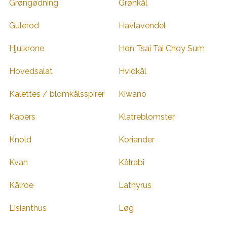
Grøngødning
Grønkål
Gulerod
Havlavendel
Hjulkrone
Hon Tsai Tai Choy Sum
Hovedsalat
Hvidkål
Kalettes / blomkålsspirer
Kiwano
Kapers
Klatreblomster
Knold
Koriander
Kvan
Kålrabi
Kålroe
Lathyrus
Lisianthus
Løg