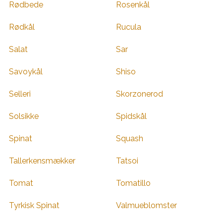
Rødbede
Rosenkål
Rødkål
Rucula
Salat
Sar
Savoykål
Shiso
Selleri
Skorzonerod
Solsikke
Spidskål
Spinat
Squash
Tallerkensmækker
Tatsoi
Tomat
Tomatillo
Tyrkisk Spinat
Valmueblomster