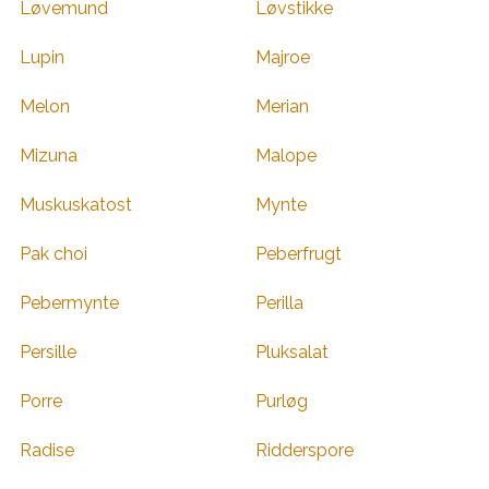
Løvemund
Løvstikke
Lupin
Majroe
Melon
Merian
Mizuna
Malope
Muskuskatost
Mynte
Pak choi
Peberfrugt
Pebermynte
Perilla
Persille
Pluksalat
Porre
Purløg
Radise
Ridderspore