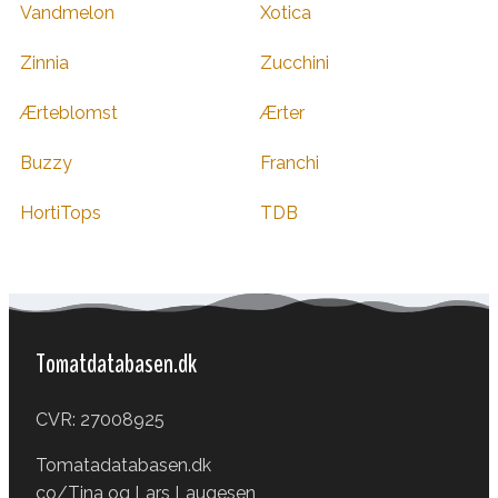
Vandmelon
Xotica
Zinnia
Zucchini
Ærteblomst
Ærter
Buzzy
Franchi
HortiTops
TDB
Tomatdatabasen.dk
CVR: 27008925
Tomatadatabasen.dk
co/Tina og Lars Laugesen