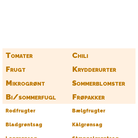
Kurv
Find alle dine frø her
Tomater
Chili
Frugt
Krydderurter
Mikrogrønt
Sommerblomster
Bi/sommerfugl
Frøpakker
Rodfrugter
Bælgfrugter
Bladgrøntsag
Kålgrønsag