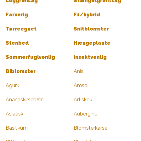
Løggrønsag
Stængelgrøntsag
Farverig
F1/hybrid
Tørreegnet
Snitblomster
Stenbed
Hængeplante
Sommerfuglvenlig
Insektvenlig
Biblomster
Anis
Agurk
Amsoi
Ananaskirsebær
Artiskok
Asiatisk
Aubergine
Basilikum
Blomsterkarse