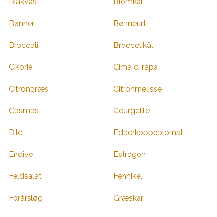
Blåkvast
Blomkål
Bønner
Bønneurt
Broccoli
Broccolikål
Cikorie
Cima di rapa
Citrongræs
Citronmelisse
Cosmos
Courgette
Dild
Edderkoppeblomst
Endive
Estragon
Feldsalat
Fennikel
Forårsløg
Græskar