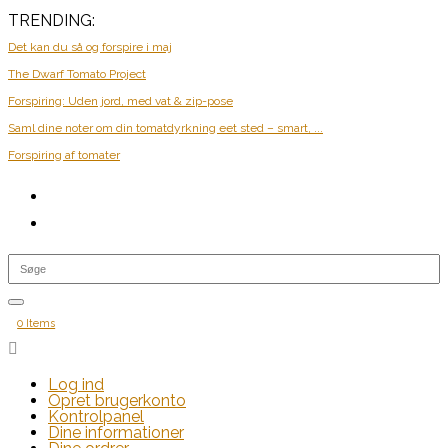
TRENDING:
Det kan du så og forspire i maj
The Dwarf Tomato Project
Forspiring: Uden jord, med vat & zip-pose
Saml dine noter om din tomatdyrkning eet sted – smart, ...
Forspiring af tomater
0 Items

Log ind
Opret brugerkonto
Kontrolpanel
Dine informationer