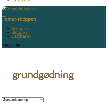
Dine ordrer
Tomat-shoppen
Shoppen
Bloggen
Databasen
Vælg Side
grundgødning