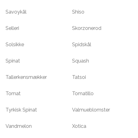
Savoykål
Shiso
Selleri
Skorzonerod
Solsikke
Spidskål
Spinat
Squash
Tallerkensmækker
Tatsoi
Tomat
Tomatillo
Tyrkisk Spinat
Valmueblomster
Vandmelon
Xotica