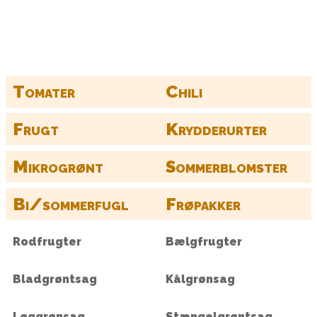
Find alle dine frø her
Tomater
Chili
Frugt
Krydderurter
Mikrogrønt
Sommerblomster
Bi/sommerfugl
Frøpakker
Rodfrugter
Bælgfrugter
Bladgrøntsag
Kålgrønsag
Løggrønsag
Stængelgrøntsag