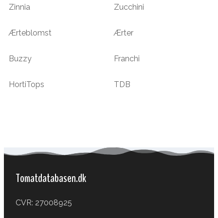
Zinnia
Zucchini
Ærteblomst
Ærter
Buzzy
Franchi
HortiTops
TDB
Tomatdatabasen.dk
CVR: 27008925