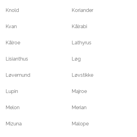
Knold
Koriander
Kvan
Kålrabi
Kålroe
Lathyrus
Lisianthus
Løg
Løvemund
Løvstikke
Lupin
Majroe
Melon
Merian
Mizuna
Malope