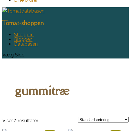
Dine ordrer
Tomat-shoppen
Shoppen
Bloggen
Databasen
Vælg Side
gummitræ
Viser 2 resultater