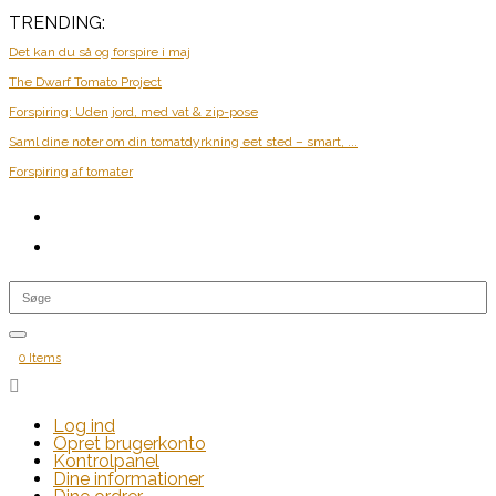
TRENDING:
Det kan du så og forspire i maj
The Dwarf Tomato Project
Forspiring: Uden jord, med vat & zip-pose
Saml dine noter om din tomatdyrkning eet sted – smart, ...
Forspiring af tomater
0 Items

Log ind
Opret brugerkonto
Kontrolpanel
Dine informationer