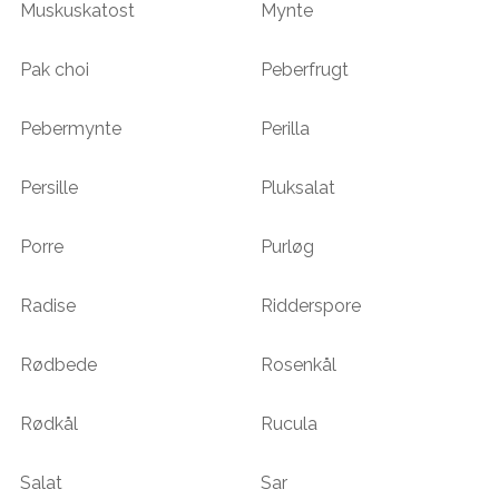
Muskuskatost
Mynte
Pak choi
Peberfrugt
Pebermynte
Perilla
Persille
Pluksalat
Porre
Purløg
Radise
Ridderspore
Rødbede
Rosenkål
Rødkål
Rucula
Salat
Sar