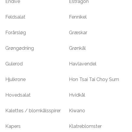
Endive
Estragon
Feldsalat
Fennikel
Forårsløg
Græskar
Grøngødning
Grønkål
Gulerod
Havlavendel
Hjulkrone
Hon Tsai Tai Choy Sum
Hovedsalat
Hvidkål
Kalettes / blomkålsspirer
Kiwano
Kapers
Klatreblomster