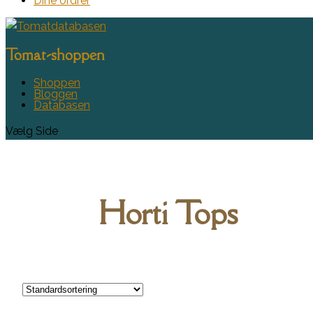
Dine ordrer
Tomat-shoppen
Shoppen
Bloggen
Databasen
Vælg Side
Horti Tops