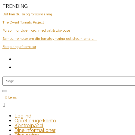
TRENDING:
Det kan du så og forspire i maj
The Dwarf Tomato Project
Forspiring: Uden jord, med vat & zip-pose
Saml dine noter om din tomatdyrkning eet sted – smart, ...
Forspiring af tomater
0 Items

Log ind
Opret brugerkonto
Kontrolpanel
Dine informationer