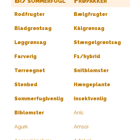
Bi/sommerfugl
Frøpakker
Rodfrugter
Bælgfrugter
Bladgrøntsag
Kålgrønsag
Løggrønsag
Stængelgrøntsag
Farverig
F1/hybrid
Tørreegnet
Snitblomster
Stenbed
Hængeplante
Sommerfuglvenlig
Insektvenlig
Biblomster
Anis
Agurk
Amsoi