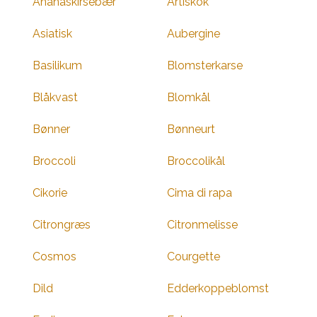
Ananaskirsebær
Artiskok
Asiatisk
Aubergine
Basilikum
Blomsterkarse
Blåkvast
Blomkål
Bønner
Bønneurt
Broccoli
Broccolikål
Cikorie
Cima di rapa
Citrongræs
Citronmelisse
Cosmos
Courgette
Dild
Edderkoppeblomst