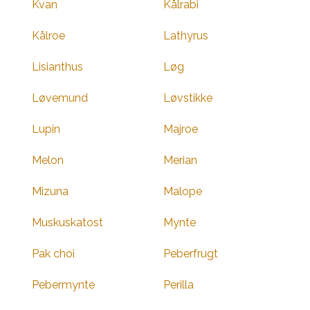
Kvan
Kålrabi
Kålroe
Lathyrus
Lisianthus
Løg
Løvemund
Løvstikke
Lupin
Majroe
Melon
Merian
Mizuna
Malope
Muskuskatost
Mynte
Pak choi
Peberfrugt
Pebermynte
Perilla