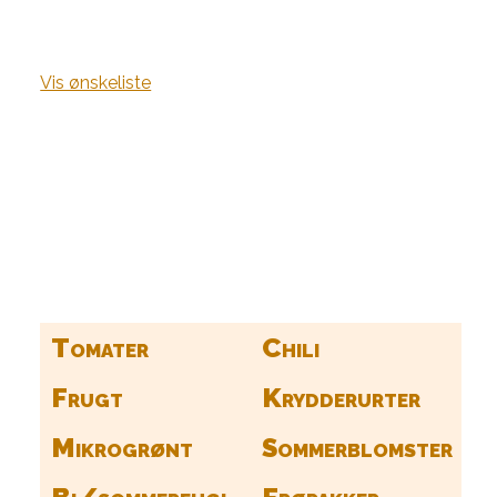
Vis ønskeliste
Kurv
Find alle dine frø her
Tomater
Chili
Frugt
Krydderurter
Mikrogrønt
Sommerblomster