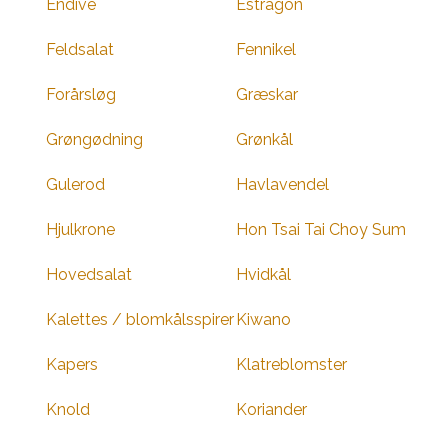
Endive
Estragon
Feldsalat
Fennikel
Forårsløg
Græskar
Grøngødning
Grønkål
Gulerod
Havlavendel
Hjulkrone
Hon Tsai Tai Choy Sum
Hovedsalat
Hvidkål
Kalettes / blomkålsspirer
Kiwano
Kapers
Klatreblomster
Knold
Koriander