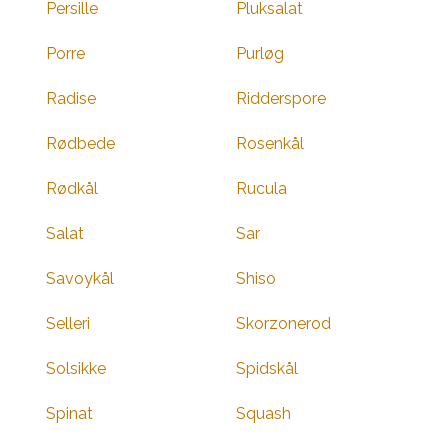
Persille
Pluksalat
Porre
Purløg
Radise
Ridderspore
Rødbede
Rosenkål
Rødkål
Rucula
Salat
Sar
Savoykål
Shiso
Selleri
Skorzonerod
Solsikke
Spidskål
Spinat
Squash