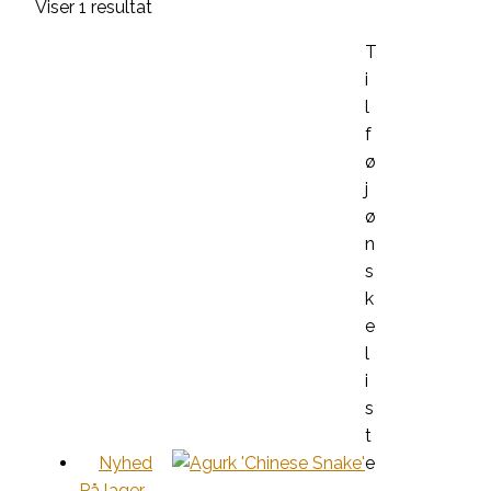
Viser 1 resultat
T
i
l
f
ø
j
ø
n
s
k
e
l
i
s
t
Nyhed
e
På lager