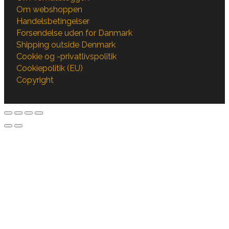
Om webshoppen
Handelsbetingelser
Forsendelse uden for Danmark
Shipping outside Denmark
Cookie og -privatlivspolitik
Cookiepolitik (EU)
Copyright