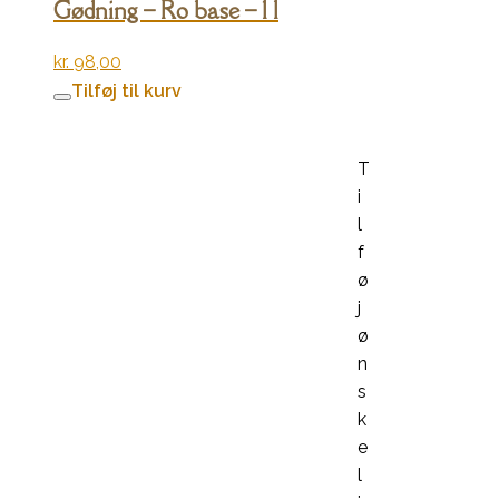
Gødning – Ro base – 1 l
kr.
98,00
Tilføj til kurv
T
i
l
f
ø
j
ø
n
s
k
e
l