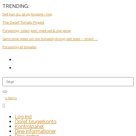
TRENDING:
Det kan du så og forspire i maj
The Dwarf Tomato Project
Forspiring: Uden jord, med vat & zip-pose
Saml dine noter om din tomatdyrkning eet sted – smart, ...
Forspiring af tomater
0 Items

Log ind
Opret brugerkonto
Kontrolpanel
Dine informationer