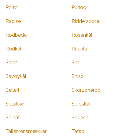
Porre
Purløg
Radise
Ridderspore
Rødbede
Rosenkål
Rødkål
Rucula
Salat
Sar
Savoykål
Shiso
Selleri
Skorzonerod
Solsikke
Spidskål
Spinat
Squash
Tallerkensmækker
Tatsoi