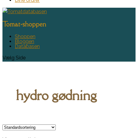
Dine ordrer
Tomat-shoppen
Shoppen
Bloggen
Databasen
Vælg Side
hydro gødning