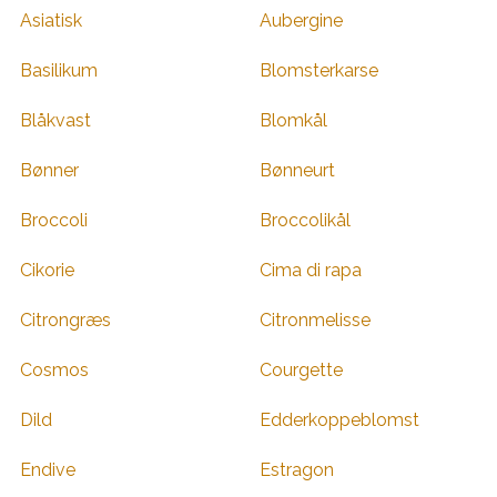
Asiatisk
Aubergine
Basilikum
Blomsterkarse
Blåkvast
Blomkål
Bønner
Bønneurt
Broccoli
Broccolikål
Cikorie
Cima di rapa
Citrongræs
Citronmelisse
Cosmos
Courgette
Dild
Edderkoppeblomst
Endive
Estragon