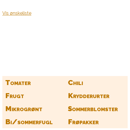
Vis ønskeliste
Kurv
Find alle dine frø her
Tomater
Chili
Frugt
Krydderurter
Mikrogrønt
Sommerblomster
Bi/sommerfugl
Frøpakker