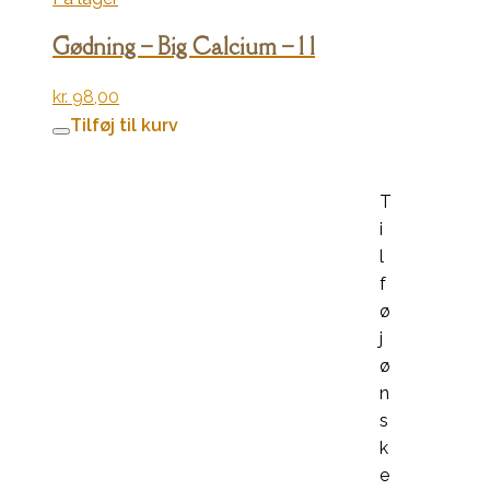
Gødning – Big Calcium – 1 l
kr.
98,00
Tilføj til kurv
T
i
l
f
ø
j
ø
n
s
k
e