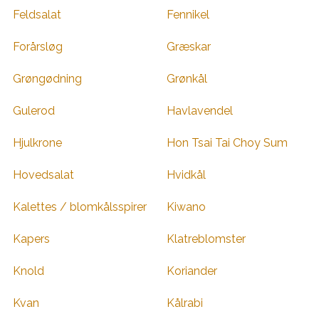
Feldsalat
Fennikel
Forårsløg
Græskar
Grøngødning
Grønkål
Gulerod
Havlavendel
Hjulkrone
Hon Tsai Tai Choy Sum
Hovedsalat
Hvidkål
Kalettes / blomkålsspirer
Kiwano
Kapers
Klatreblomster
Knold
Koriander
Kvan
Kålrabi