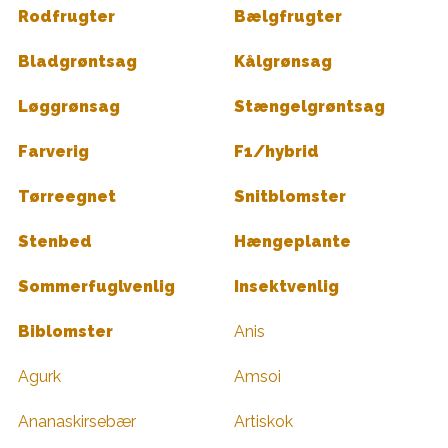
Rodfrugter
Bælgfrugter
Bladgrøntsag
Kålgrønsag
Løggrønsag
Stængelgrøntsag
Farverig
F1/hybrid
Tørreegnet
Snitblomster
Stenbed
Hængeplante
Sommerfuglvenlig
Insektvenlig
Biblomster
Anis
Agurk
Amsoi
Ananaskirsebær
Artiskok