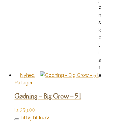
ø
n
s
k
e
l
i
s
t
Nyhed
e
På lager
Gødning – Big Grow – 5 l
kr.
359,00
Tilføj til kurv