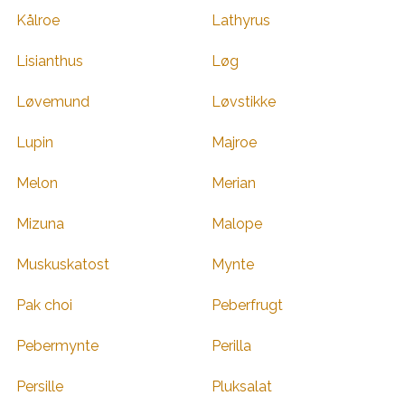
Kålroe
Lathyrus
Lisianthus
Løg
Løvemund
Løvstikke
Lupin
Majroe
Melon
Merian
Mizuna
Malope
Muskuskatost
Mynte
Pak choi
Peberfrugt
Pebermynte
Perilla
Persille
Pluksalat