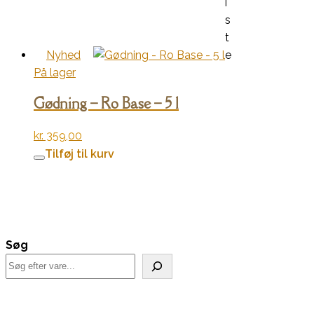
i
s
t
Nyhed
e
På lager
Gødning – Ro Base – 5 l
kr.
359,00
Tilføj til kurv
Søg