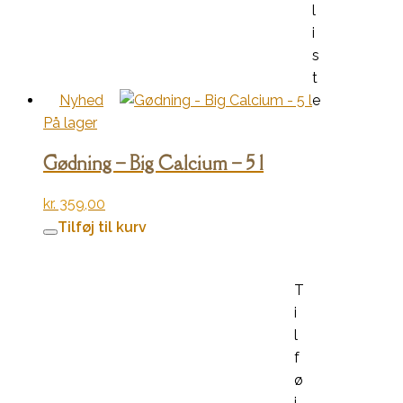
l
i
s
t
Nyhed
e
På lager
Gødning – Big Calcium – 5 l
kr.
359,00
Tilføj til kurv
T
i
l
f
ø
j