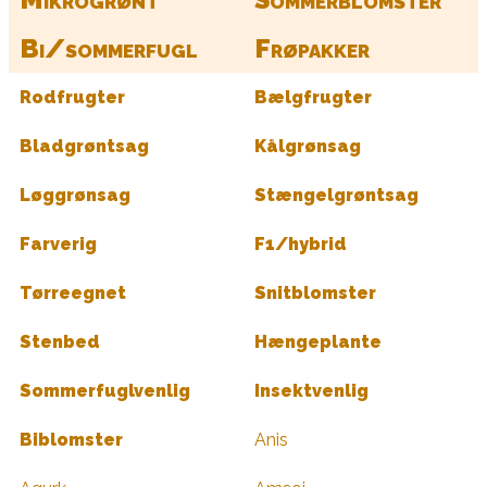
Bi/sommerfugl
Frøpakker
Rodfrugter
Bælgfrugter
Bladgrøntsag
Kålgrønsag
Løggrønsag
Stængelgrøntsag
Farverig
F1/hybrid
Tørreegnet
Snitblomster
Stenbed
Hængeplante
Sommerfuglvenlig
Insektvenlig
Biblomster
Anis