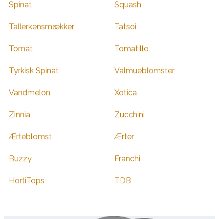
Spinat
Squash
Tallerkensmækker
Tatsoi
Tomat
Tomatillo
Tyrkisk Spinat
Valmueblomster
Vandmelon
Xotica
Zinnia
Zucchini
Ærteblomst
Ærter
Buzzy
Franchi
HortiTops
TDB