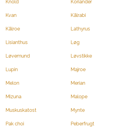
Knold
Koriander
Kvan
Kålrabi
Kålroe
Lathyrus
Lisianthus
Løg
Løvemund
Løvstikke
Lupin
Majroe
Melon
Merian
Mizuna
Malope
Muskuskatost
Mynte
Pak choi
Peberfrugt