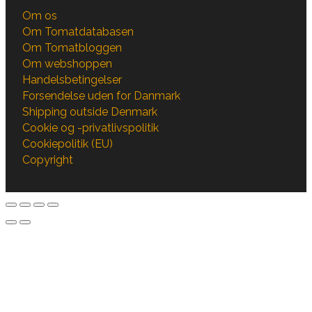
Om os
Om Tomatdatabasen
Om Tomatbloggen
Om webshoppen
Handelsbetingelser
Forsendelse uden for Danmark
Shipping outside Denmark
Cookie og -privatlivspolitik
Cookiepolitik (EU)
Copyright