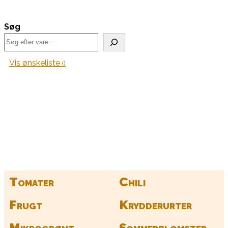
Søg
Vis ønskeliste
Kurv
Find alle dine frø her
Tomater
Chili
Frugt
Krydderurter
Mikrogrønt
Sommerblomster