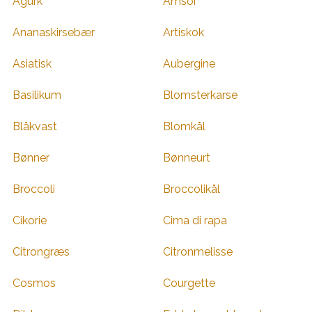
Agurk
Amsoi
Ananaskirsebær
Artiskok
Asiatisk
Aubergine
Basilikum
Blomsterkarse
Blåkvast
Blomkål
Bønner
Bønneurt
Broccoli
Broccolikål
Cikorie
Cima di rapa
Citrongræs
Citronmelisse
Cosmos
Courgette