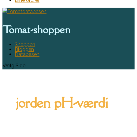
Dine ordrer
Tomat-shoppen
Shoppen
Bloggen
Databasen
Vælg Side
jorden pH-værdi