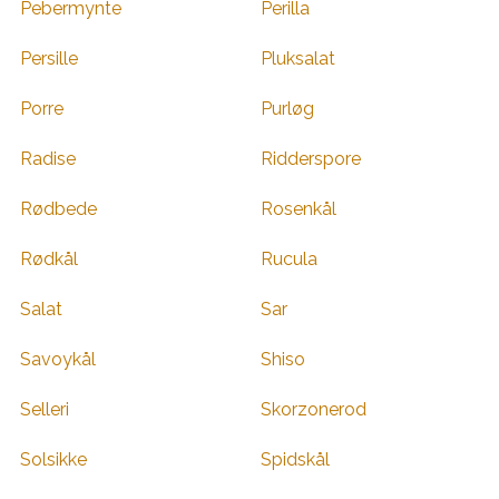
Pebermynte
Perilla
Persille
Pluksalat
Porre
Purløg
Radise
Ridderspore
Rødbede
Rosenkål
Rødkål
Rucula
Salat
Sar
Savoykål
Shiso
Selleri
Skorzonerod
Solsikke
Spidskål