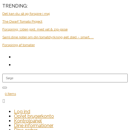
TRENDING:
Det kan du så og forspire i maj
The Dwarf Tomato Project
Forspiring: Uden jord, med vat & zip-pose
Saml dine noter om din tomatdyrkning eet sted – smart, ...
Forspiring af tomater
0 Items

Log ind
Opret brugerkonto
Kontrolpanel
Dine informationer