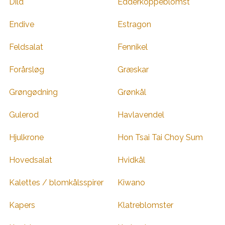
Dild
Edderkoppeblomst
Endive
Estragon
Feldsalat
Fennikel
Forårsløg
Græskar
Grøngødning
Grønkål
Gulerod
Havlavendel
Hjulkrone
Hon Tsai Tai Choy Sum
Hovedsalat
Hvidkål
Kalettes / blomkålsspirer
Kiwano
Kapers
Klatreblomster