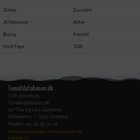
Zinnia
Zucchini
Ærteblomst
Ærter
Buzzy
Franchi
HortiTops
TDB
Tomatdatabasen.dk
CVR: 27008925
Tomatadatabasen.dk
co/Tina og Lars Laugesen
Solbakken 1 • 3230 Græsted
Telefon:
+45 50 50 20 19
tomatdatabasen@tomatdatabasen.dk
Kontakt os