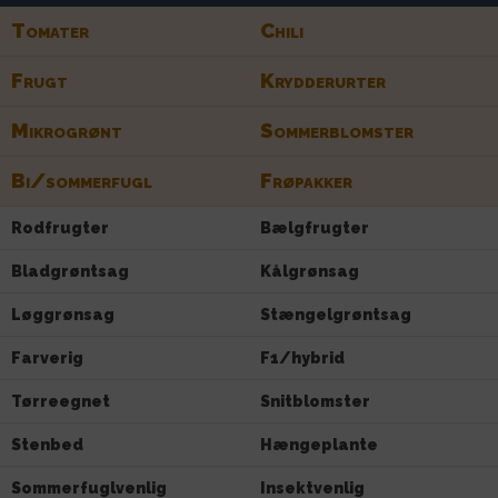
Tomater
Chili
Frugt
Krydderurter
Mikrogrønt
Sommerblomster
Bi/sommerfugl
Frøpakker
Rodfrugter
Bælgfrugter
Bladgrøntsag
Kålgrønsag
Løggrønsag
Stængelgrøntsag
Farverig
F1/hybrid
Tørreegnet
Snitblomster
Stenbed
Hængeplante
Sommerfuglvenlig
Insektvenlig