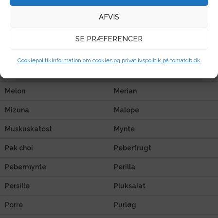
Kålroe
Lathyrus
AFVIS
Lisianthus
Løg
SE PRÆFERENCER
Løvemund
Løvstikke
Cookiepolitik
Information om cookies og privatlivspolitik på tomatdb.dk
Lupin
Majroe
Melon
Merian
Mizuna
Malope
Muskuskatost
Mynte
Pak choi
Peberfrugt
Pebermynte
Perilla
Persille
Pluksalat
Porre
Purløg