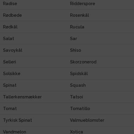
Radise
Ridderspore
Rødbede
Rosenkål
Rødkål
Rucula
Salat
Sar
Savoykål
Shiso
Selleri
Skorzonerod
Solsikke
Spidskål
Spinat
Squash
Tallerkensmækker
Tatsoi
Tomat
Tomatillo
Tyrkisk Spinat
Valmueblomster
Vandmelon
Xotica