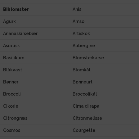
Biblomster
Anis
Agurk
Amsoi
Ananaskirsebær
Artiskok
Asiatisk
Aubergine
Basilikum
Blomsterkarse
Blåkvast
Blomkål
Bønner
Bønneurt
Broccoli
Broccolikål
Cikorie
Cima di rapa
Citrongræs
Citronmelisse
Cosmos
Courgette