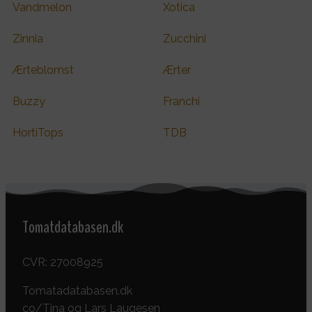
Vandmelon
Xotica
Zinnia
Zucchini
Ærteblomst
Ærter
Buzzy
Franchi
HortiTops
TDB
Tomatdatabasen.dk
CVR: 27008925
Tomatadatabasen.dk
co/Tina og Lars Laugesen