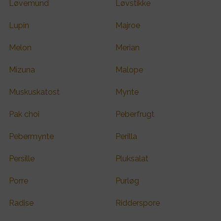
Løvemund
Løvstikke
Lupin
Majroe
Melon
Merian
Mizuna
Malope
Muskuskatost
Mynte
Pak choi
Peberfrugt
Pebermynte
Perilla
Persille
Pluksalat
Porre
Purløg
Radise
Ridderspore