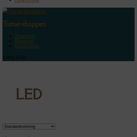
Dine ordrer
Tomat-shoppen
Shoppen
Bloggen
Databasen
Vælg Side
LED