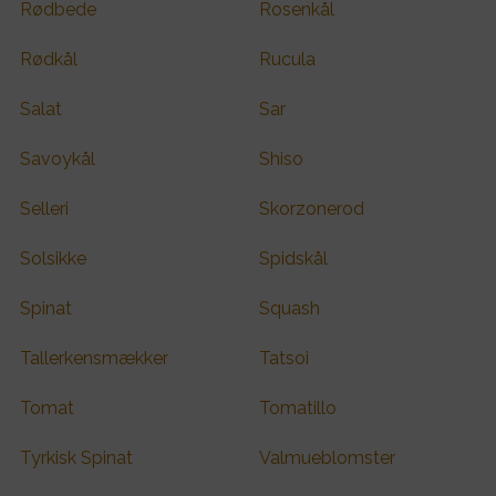
Rødbede
Rosenkål
Rødkål
Rucula
Salat
Sar
Savoykål
Shiso
Selleri
Skorzonerod
Solsikke
Spidskål
Spinat
Squash
Tallerkensmækker
Tatsoi
Tomat
Tomatillo
Tyrkisk Spinat
Valmueblomster