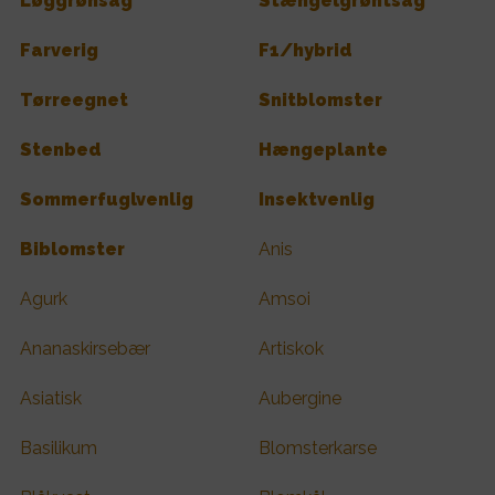
Løggrønsag
Stængelgrøntsag
Farverig
F1/hybrid
Tørreegnet
Snitblomster
Stenbed
Hængeplante
Sommerfuglvenlig
Insektvenlig
Biblomster
Anis
Agurk
Amsoi
Ananaskirsebær
Artiskok
Asiatisk
Aubergine
Basilikum
Blomsterkarse