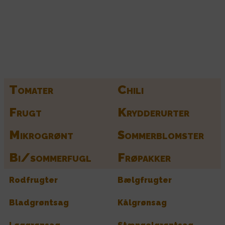
Kurv
Find alle dine frø her
Tomater
Chili
Frugt
Krydderurter
Mikrogrønt
Sommerblomster
Bi/sommerfugl
Frøpakker
Rodfrugter
Bælgfrugter
Bladgrøntsag
Kålgrønsag