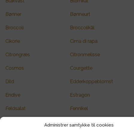
Blåkvast
Blomkål
Bønner
Bønneurt
Broccoli
Broccolikål
Cikorie
Cima di rapa
Citrongræs
Citronmelisse
Cosmos
Courgette
Dild
Edderkoppeblomst
Endive
Estragon
Feldsalat
Fennikel
Forårsløg
Græskar
Administrer samtykke til cookies