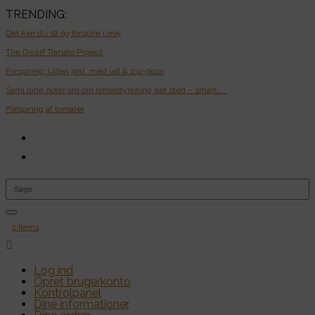
TRENDING:
Det kan du så og forspire i maj
The Dwarf Tomato Project
Forspiring: Uden jord, med vat & zip-pose
Saml dine noter om din tomatdyrkning eet sted – smart, ...
Forspiring af tomater
0 Items

Log ind
Opret brugerkonto
Kontrolpanel
Dine informationer