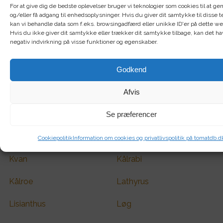
Grøngødning
Grønkål
For at give dig de bedste oplevelser bruger vi teknologier som cookies til at 
og/eller få adgang til enhedsoplysninger. Hvis du giver dit samtykke til disse t
Gulerod
Havlavendel
kan vi behandle data som f.eks. browsingadfærd eller unikke ID'er på dette w
Hvis du ikke giver dit samtykke eller trækker dit samtykke tilbage, kan det h
negativ indvirkning på visse funktioner og egenskaber.
Hjulkrone
Hon Tsai Tai Choy Sum
Hovedsalat
Hvidkål
Godkend
Kalettes / blomkålsspirer
Kiwano
Afvis
Kapers
Klatreblomster
Se præferencer
Knold
Koriander
Cookiepolitik
Information om cookies og privatlivspolitik på tomatdb.d
Kvan
Kålrabi
Kålroe
Lathyrus
Lisianthus
Løg