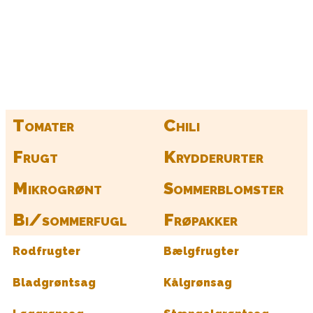
Kurv
Find alle dine frø her
Tomater
Chili
Frugt
Krydderurter
Mikrogrønt
Sommerblomster
Bi/sommerfugl
Frøpakker
Rodfrugter
Bælgfrugter
Bladgrøntsag
Kålgrønsag