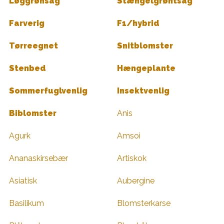
Løggrønsag
Stængelgrøntsag
Farverig
F1/hybrid
Tørreegnet
Snitblomster
Stenbed
Hængeplante
Sommerfuglvenlig
Insektvenlig
Biblomster
Anis
Agurk
Amsoi
Ananaskirsebær
Artiskok
Asiatisk
Aubergine
Basilikum
Blomsterkarse