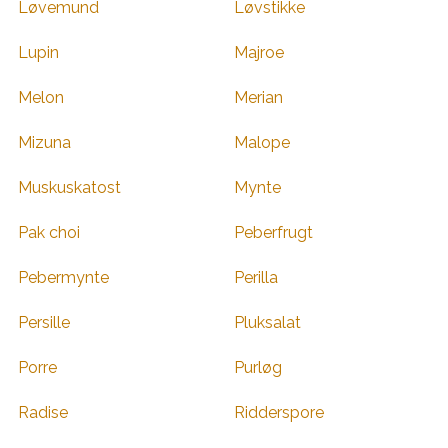
Løvemund
Løvstikke
Lupin
Majroe
Melon
Merian
Mizuna
Malope
Muskuskatost
Mynte
Pak choi
Peberfrugt
Pebermynte
Perilla
Persille
Pluksalat
Porre
Purløg
Radise
Ridderspore