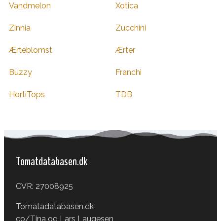
Vandmelon
Xotica
Zinnia
Zucchini
Ærteblomst
Ærter
Buzzy
Franchi
HortiTops
TDB
Tomatdatabasen.dk
CVR: 27008925
Tomatadatabasen.dk
co/Tina og Lars Laugesen