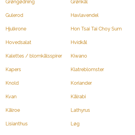
Grøngødning
Grønkål
Gulerod
Havlavendel
Hjulkrone
Hon Tsai Tai Choy Sum
Hovedsalat
Hvidkål
Kalettes / blomkålsspirer
Kiwano
Kapers
Klatreblomster
Knold
Koriander
Kvan
Kålrabi
Kålroe
Lathyrus
Lisianthus
Løg