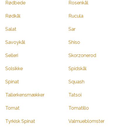
Rødbede
Rosenkål
Rødkål
Rucula
Salat
Sar
Savoykål
Shiso
Selleri
Skorzonerod
Solsikke
Spidskål
Spinat
Squash
Tallerkensmækker
Tatsoi
Tomat
Tomatillo
Tyrkisk Spinat
Valmueblomster