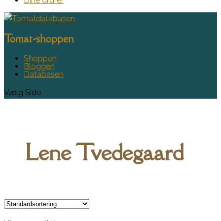
Dine ordrer
Tomat-shoppen
Shoppen
Bloggen
Databasen
Vælg Side
Lene Tvedegaard