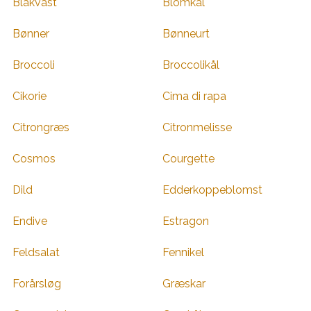
Blåkvast
Blomkål
Bønner
Bønneurt
Broccoli
Broccolikål
Cikorie
Cima di rapa
Citrongræs
Citronmelisse
Cosmos
Courgette
Dild
Edderkoppeblomst
Endive
Estragon
Feldsalat
Fennikel
Forårsløg
Græskar