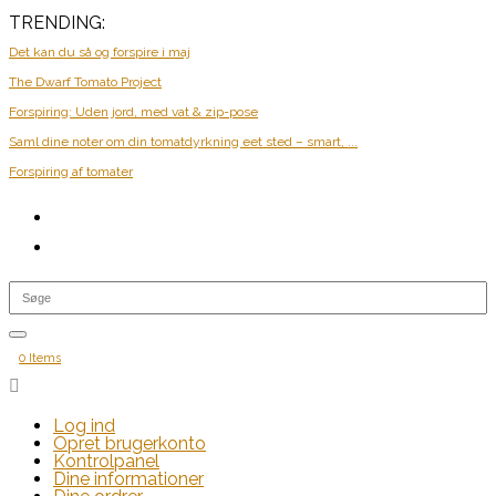
TRENDING:
Det kan du så og forspire i maj
The Dwarf Tomato Project
Forspiring: Uden jord, med vat & zip-pose
Saml dine noter om din tomatdyrkning eet sted – smart, ...
Forspiring af tomater
0 Items

Log ind
Opret brugerkonto
Kontrolpanel
Dine informationer