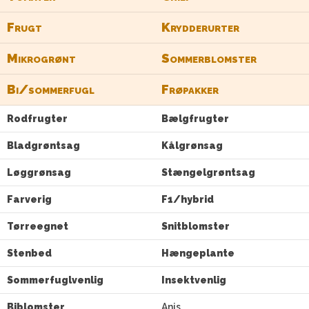
Frugt
Krydderurter
Mikrogrønt
Sommerblomster
Bi/sommerfugl
Frøpakker
Rodfrugter
Bælgfrugter
Bladgrøntsag
Kålgrønsag
Løggrønsag
Stængelgrøntsag
Farverig
F1/hybrid
Tørreegnet
Snitblomster
Stenbed
Hængeplante
Sommerfuglvenlig
Insektvenlig
Biblomster
Anis