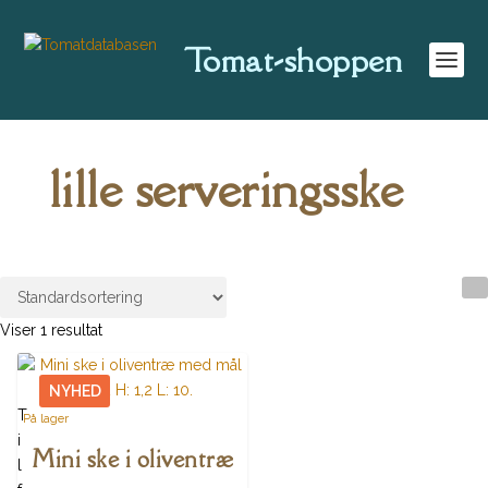
Tomat-shoppen
lille serveringsske
Viser 1 resultat
NYHED
T
På lager
i
Mini ske i oliventræ
l