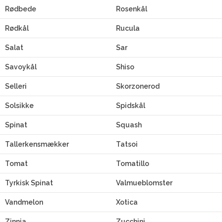
Rødbede
Rosenkål
Rødkål
Rucula
Salat
Sar
Savoykål
Shiso
Selleri
Skorzonerod
Solsikke
Spidskål
Spinat
Squash
Tallerkensmækker
Tatsoi
Tomat
Tomatillo
Tyrkisk Spinat
Valmueblomster
Vandmelon
Xotica
Zinnia
Zucchini