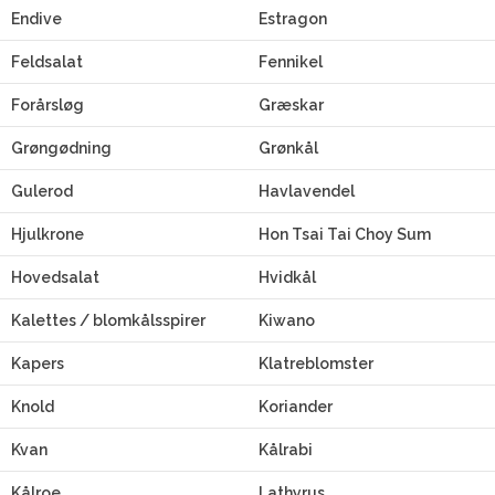
Endive
Estragon
Feldsalat
Fennikel
Forårsløg
Græskar
Grøngødning
Grønkål
Gulerod
Havlavendel
Hjulkrone
Hon Tsai Tai Choy Sum
Hovedsalat
Hvidkål
Kalettes / blomkålsspirer
Kiwano
Kapers
Klatreblomster
Knold
Koriander
Kvan
Kålrabi
Kålroe
Lathyrus