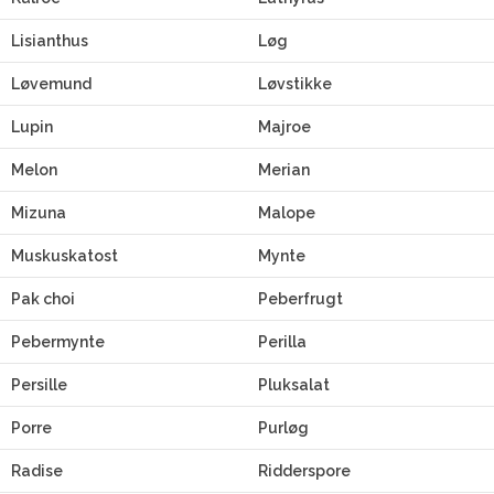
Lisianthus
Løg
Løvemund
Løvstikke
Lupin
Majroe
Melon
Merian
Mizuna
Malope
Muskuskatost
Mynte
Pak choi
Peberfrugt
Pebermynte
Perilla
Persille
Pluksalat
Porre
Purløg
Radise
Ridderspore