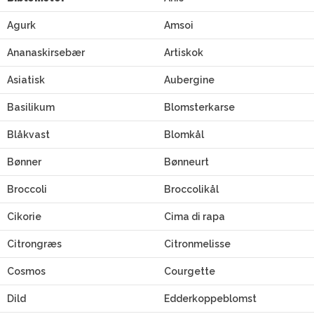
Agurk
Amsoi
Ananaskirsebær
Artiskok
Asiatisk
Aubergine
Basilikum
Blomsterkarse
Blåkvast
Blomkål
Bønner
Bønneurt
Broccoli
Broccolikål
Cikorie
Cima di rapa
Citrongræs
Citronmelisse
Cosmos
Courgette
Dild
Edderkoppeblomst