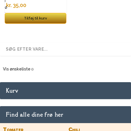
f
kr.
35,00
ø
j
Tilføj til kurv
ø
n
s
k
e
l
i
s
Vis ønskeliste
t
e
Kurv
Find alle dine frø her
Tomater
Chili