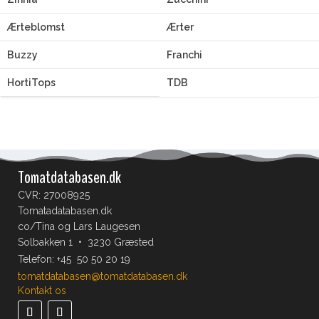
Ærteblomst
Ærter
Buzzy
Franchi
HortiTops
TDB
Tomatdatabasen.dk
CVR: 27008925
Tomatadatabasen.dk
co/Tina og Lars Laugesen
Solbakken 1 • 3230 Græsted
Telefon:
+45 50 50 20 19
tomatdatabasen@tomatdatabasen.dk
Kontakt os