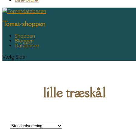
Dine ordrer
Tomat-shoppen
Shoppen
Bloggen
Databasen
Vælg Side
lille træskål