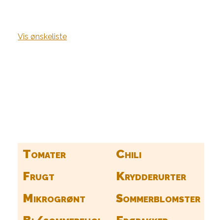
Vis ønskeliste
Kurv
Find alle dine frø her
Tomater
Chili
Frugt
Krydderurter
Mikrogrønt
Sommerblomster