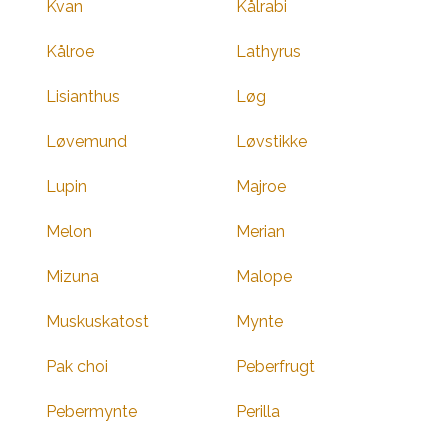
Kvan
Kålrabi
Kålroe
Lathyrus
Lisianthus
Løg
Løvemund
Løvstikke
Lupin
Majroe
Melon
Merian
Mizuna
Malope
Muskuskatost
Mynte
Pak choi
Peberfrugt
Pebermynte
Perilla