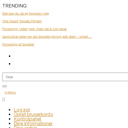
TRENDING:
Det kan du så og forspire i maj
The Dwarf Tomato Project
Forspiring: Uden jord, med vat & zip-pose
Saml dine noter om din tomatdyrkning eet sted – smart, ...
Forspiring af tomater
0 Items

Log ind
Opret brugerkonto
Kontrolpanel
Dine informationer