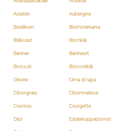
Ananaskirsebær
Artiskok
Asiatisk
Aubergine
Basilikum
Blomsterkarse
Blåkvast
Blomkål
Bønner
Bønneurt
Broccoli
Broccolikål
Cikorie
Cima di rapa
Citrongræs
Citronmelisse
Cosmos
Courgette
Dild
Edderkoppeblomst