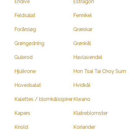
Endive
Estragon
Feldsalat
Fennikel
Forårsløg
Græskar
Grøngødning
Grønkål
Gulerod
Havlavendel
Hjulkrone
Hon Tsai Tai Choy Sum
Hovedsalat
Hvidkål
Kalettes / blomkålsspirer
Kiwano
Kapers
Klatreblomster
Knold
Koriander