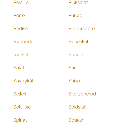
Persille
Pluksalat
Porre
Purløg
Radise
Ridderspore
Rødbede
Rosenkål
Rødkål
Rucula
Salat
Sar
Savoykål
Shiso
Selleri
Skorzonerod
Solsikke
Spidskål
Spinat
Squash