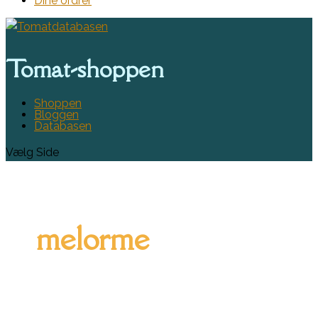
Dine ordrer
Tomat-shoppen
Shoppen
Bloggen
Databasen
Vælg Side
melorme