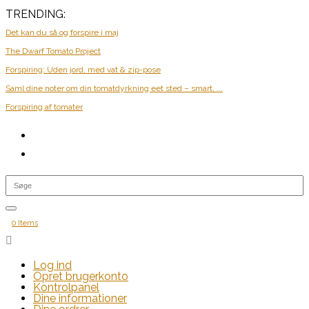
TRENDING:
Det kan du så og forspire i maj
The Dwarf Tomato Project
Forspiring: Uden jord, med vat & zip-pose
Saml dine noter om din tomatdyrkning eet sted – smart, ...
Forspiring af tomater
0 Items

Log ind
Opret brugerkonto
Kontrolpanel
Dine informationer