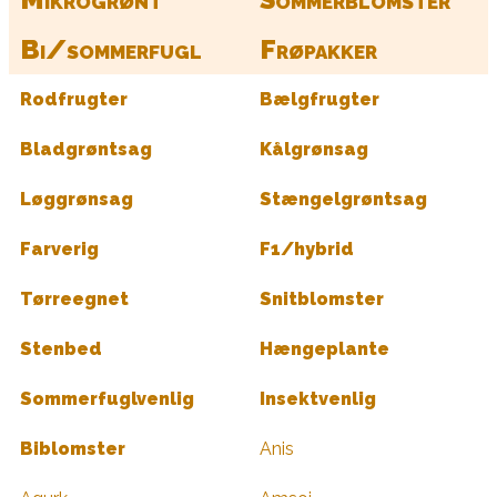
Bi/sommerfugl
Frøpakker
Rodfrugter
Bælgfrugter
Bladgrøntsag
Kålgrønsag
Løggrønsag
Stængelgrøntsag
Farverig
F1/hybrid
Tørreegnet
Snitblomster
Stenbed
Hængeplante
Sommerfuglvenlig
Insektvenlig
Biblomster
Anis