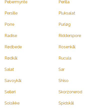
Pebermynte
Perilla
Persille
Pluksalat
Porre
Purløg
Radise
Ridderspore
Rødbede
Rosenkål
Rødkål
Rucula
Salat
Sar
Savoykål
Shiso
Selleri
Skorzonerod
Solsikke
Spidskål