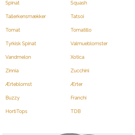
Spinat
Squash
Tallerkensmækker
Tatsoi
Tomat
Tomatillo
Tyrkisk Spinat
Valmueblomster
Vandmelon
Xotica
Zinnia
Zucchini
Ærteblomst
Ærter
Buzzy
Franchi
HortiTops
TDB