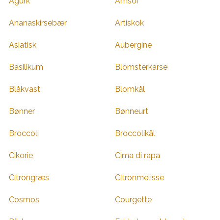
Agurk
Amsoi
Ananaskirsebær
Artiskok
Asiatisk
Aubergine
Basilikum
Blomsterkarse
Blåkvast
Blomkål
Bønner
Bønneurt
Broccoli
Broccolikål
Cikorie
Cima di rapa
Citrongræs
Citronmelisse
Cosmos
Courgette