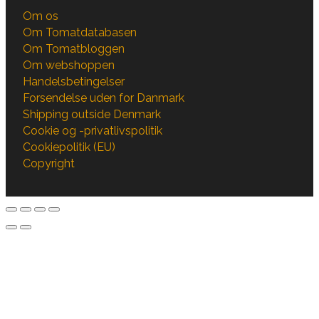
Om os
Om Tomatdatabasen
Om Tomatbloggen
Om webshoppen
Handelsbetingelser
Forsendelse uden for Danmark
Shipping outside Denmark
Cookie og -privatlivspolitik
Cookiepolitik (EU)
Copyright