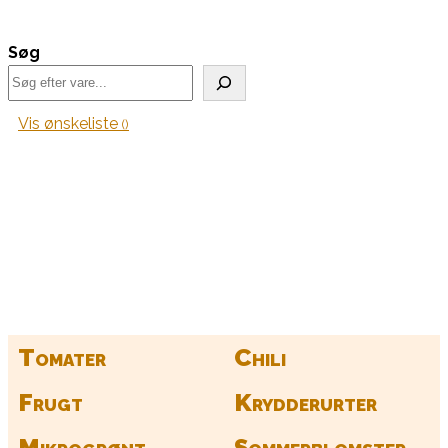
Søg
Vis ønskeliste
Kurv
Find alle dine frø her
Tomater
Chili
Frugt
Krydderurter
Mikrogrønt
Sommerblomster