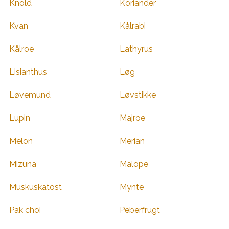
Knold
Koriander
Kvan
Kålrabi
Kålroe
Lathyrus
Lisianthus
Løg
Løvemund
Løvstikke
Lupin
Majroe
Melon
Merian
Mizuna
Malope
Muskuskatost
Mynte
Pak choi
Peberfrugt