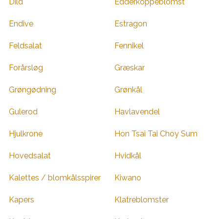
Dild
Edderkoppeblomst
Endive
Estragon
Feldsalat
Fennikel
Forårsløg
Græskar
Grøngødning
Grønkål
Gulerod
Havlavendel
Hjulkrone
Hon Tsai Tai Choy Sum
Hovedsalat
Hvidkål
Kalettes / blomkålsspirer
Kiwano
Kapers
Klatreblomster