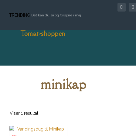
TRENDING:
Det kan du så og forspire i maj
Tomat-shoppen
minikap
Viser 1 resultat