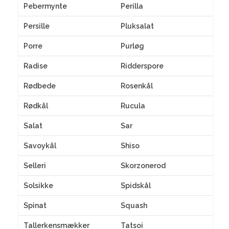
Pebermynte
Perilla
Persille
Pluksalat
Porre
Purløg
Radise
Ridderspore
Rødbede
Rosenkål
Rødkål
Rucula
Salat
Sar
Savoykål
Shiso
Selleri
Skorzonerod
Solsikke
Spidskål
Spinat
Squash
Tallerkensmækker
Tatsoi