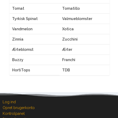
Tomat
Tomatillo
Tyrkisk Spinat
Valmueblomster
Vandmelon
Xotica
Zinnia
Zucchini
Ærteblomst
Ærter
Buzzy
Franchi
HortiTops
TDB
Log ind
Opret brugerkonto
Kontrolpanel