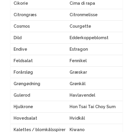
Cikorie
Cima di rapa
Citrongræs
Citronmelisse
Cosmos
Courgette
Dild
Edderkoppeblomst
Endive
Estragon
Feldsalat
Fennikel
Forårsløg
Græskar
Grøngødning
Grønkål
Gulerod
Havlavendel
Hjulkrone
Hon Tsai Tai Choy Sum
Hovedsalat
Hvidkål
Kalettes / blomkålsspirer
Kiwano