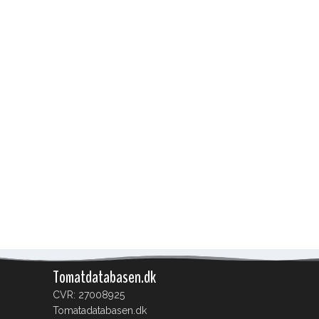
Tomatdatabasen.dk
CVR: 27008925
Tomatadatabasen.dk