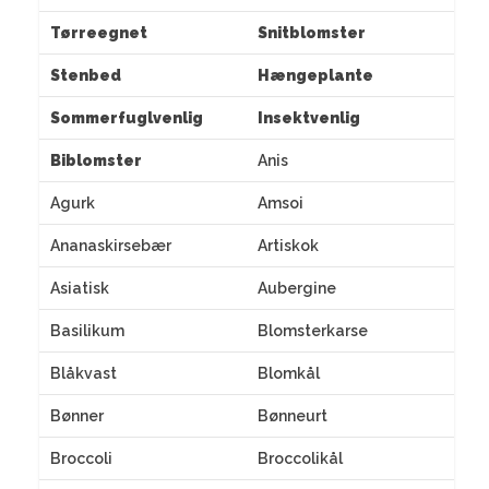
Tørreegnet
Snitblomster
Stenbed
Hængeplante
Sommerfuglvenlig
Insektvenlig
Biblomster
Anis
Agurk
Amsoi
Ananaskirsebær
Artiskok
Asiatisk
Aubergine
Basilikum
Blomsterkarse
Blåkvast
Blomkål
Bønner
Bønneurt
Broccoli
Broccolikål