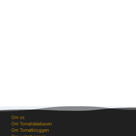
Om os
Om Tomatdatabasen
Om Tomatbloggen