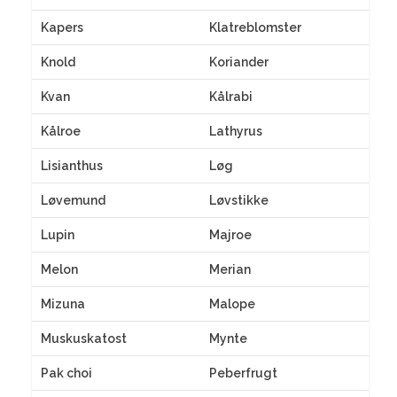
Kapers
Klatreblomster
Knold
Koriander
Kvan
Kålrabi
Kålroe
Lathyrus
Lisianthus
Løg
Løvemund
Løvstikke
Lupin
Majroe
Melon
Merian
Mizuna
Malope
Muskuskatost
Mynte
Pak choi
Peberfrugt