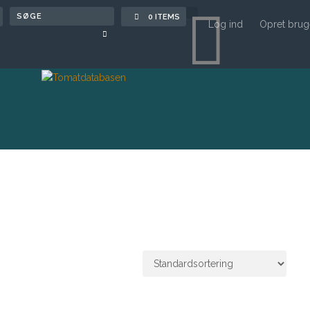

0 ITEMS
Log ind
Opret brug