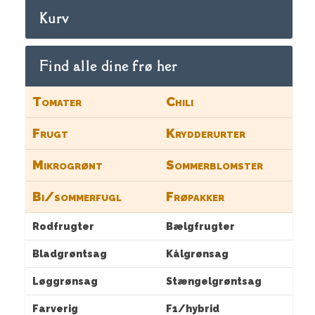
Kurv
Find alle dine frø her
Tomater
Chili
Frugt
Krydderurter
Mikrogrønt
Sommerblomster
Bi/sommerfugl
Frøpakker
Rodfrugter
Bælgfrugter
Bladgrøntsag
Kålgrønsag
Løggrønsag
Stængelgrøntsag
Farverig
F1/hybrid