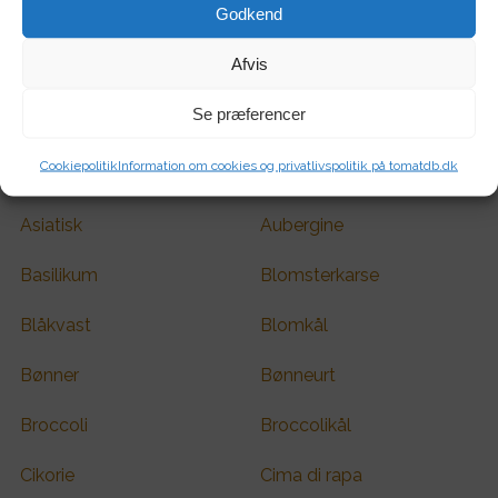
Godkend
Sommerfuglvenlig
Insektvenlig
Afvis
Biblomster
Anis
Se præferencer
Agurk
Amsoi
Cookiepolitik
Information om cookies og privatlivspolitik på tomatdb.dk
Ananaskirsebær
Artiskok
Asiatisk
Aubergine
Basilikum
Blomsterkarse
Blåkvast
Blomkål
Bønner
Bønneurt
Broccoli
Broccolikål
Cikorie
Cima di rapa