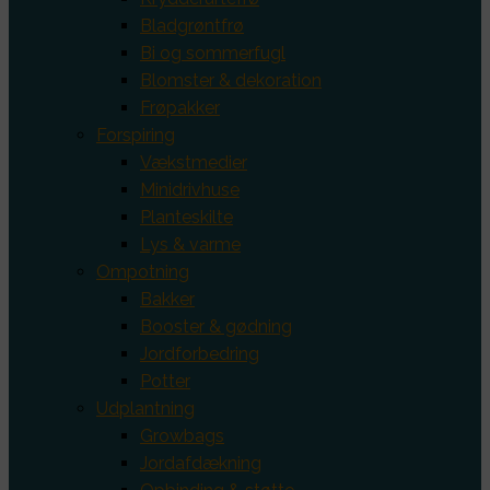
Bladgrøntfrø
Bi og sommerfugl
Blomster & dekoration
Frøpakker
Forspiring
Vækstmedier
Minidrivhuse
Planteskilte
Lys & varme
Ompotning
Bakker
Booster & gødning
Jordforbedring
Potter
Udplantning
Growbags
Jordafdækning