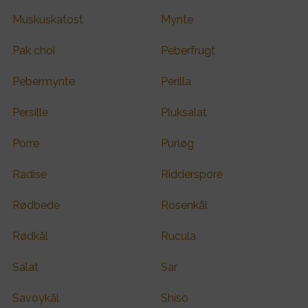
Muskuskatost
Mynte
Pak choi
Peberfrugt
Pebermynte
Perilla
Persille
Pluksalat
Porre
Purløg
Radise
Ridderspore
Rødbede
Rosenkål
Rødkål
Rucula
Salat
Sar
Savoykål
Shiso