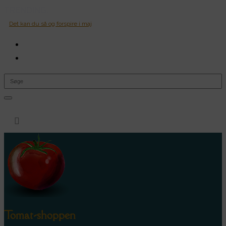
TRENDING:
Det kan du så og forspire i maj
0 Items

Tomat-shoppen