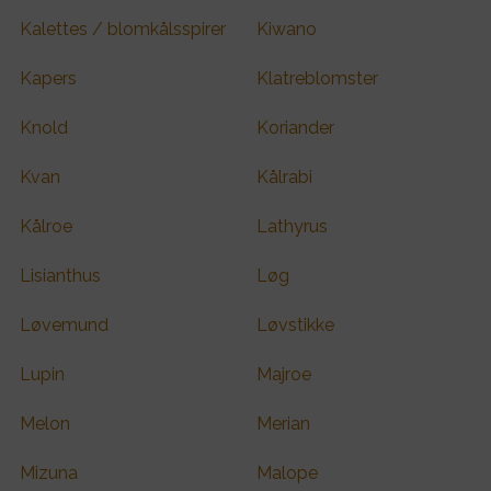
Kalettes / blomkålsspirer
Kiwano
Kapers
Klatreblomster
Knold
Koriander
Kvan
Kålrabi
Kålroe
Lathyrus
Lisianthus
Løg
Løvemund
Løvstikke
Lupin
Majroe
Melon
Merian
Mizuna
Malope