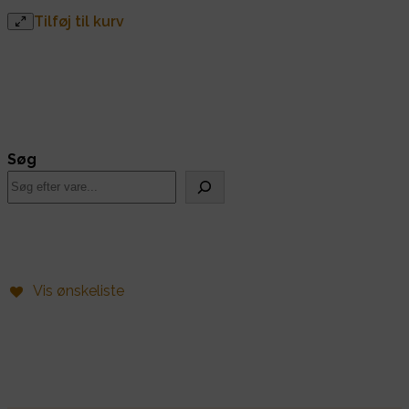
Tilføj til kurv
Søg
Vis ønskeliste
Find alle dine frø her