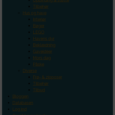
Opbinding & støtte
Tilbehør
Hus og have
Interiør
Bøger
LEGO
Havens dyr
Beklædning
Gaveidéer
Mors dag
Påske
Diverse
Frø- & zipposer
Tilbehør
Tilbud
Bloggen
Databasen
Log ind