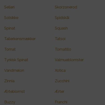
Selleri
Skorzonerod
Solsikke
Spidskål
Spinat
Squash
Tallerkensmækker
Tatsoi
Tomat
Tomatillo
Tyrkisk Spinat
Valmueblomster
Vandmelon
Xotica
Zinnia
Zucchini
Ærteblomst
Ærter
Buzzy
Franchi