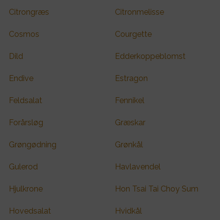
Citrongræs
Citronmelisse
Cosmos
Courgette
Dild
Edderkoppeblomst
Endive
Estragon
Feldsalat
Fennikel
Forårsløg
Græskar
Grøngødning
Grønkål
Gulerod
Havlavendel
Hjulkrone
Hon Tsai Tai Choy Sum
Hovedsalat
Hvidkål