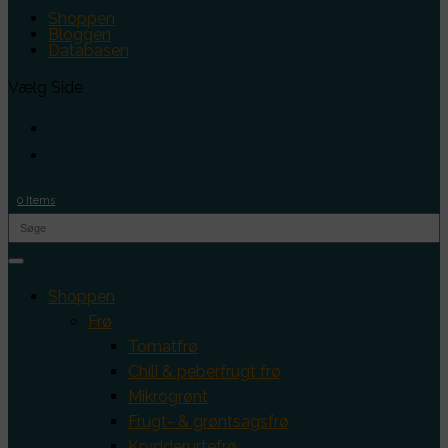
Shoppen
Bloggen
Databasen
Vælg Side
0 Items
Shoppen
Frø
Tomatfrø
Chili & peberfrugt frø
Mikrogrønt
Frugt- & grøntsagsfrø
Krydderurtefrø