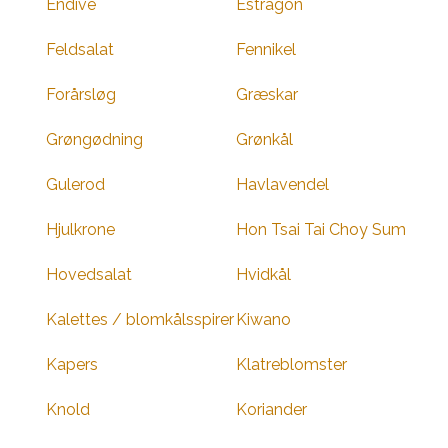
Endive
Estragon
Feldsalat
Fennikel
Forårsløg
Græskar
Grøngødning
Grønkål
Gulerod
Havlavendel
Hjulkrone
Hon Tsai Tai Choy Sum
Hovedsalat
Hvidkål
Kalettes / blomkålsspirer
Kiwano
Kapers
Klatreblomster
Knold
Koriander