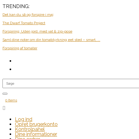
TRENDING:
Det kan du så og forspire i maj
The Dwarf Tomato Project
Forspiring: Uden jord, med vat & zip-pose
Saml dine noter om din tomatdyrkning eet sted – smart, ...
Forspiring af tomater
0 Items

Log ind
Opret brugerkonto
Kontrolpanel
Dine informationer