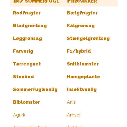
Bi/sommerfugl
Frøpakker
Rodfrugter
Bælgfrugter
Bladgrøntsag
Kålgrønsag
Løggrønsag
Stængelgrøntsag
Farverig
F1/hybrid
Tørreegnet
Snitblomster
Stenbed
Hængeplante
Sommerfuglvenlig
Insektvenlig
Biblomster
Anis
Agurk
Amsoi