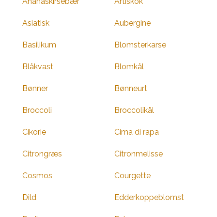
Ananaskirsebær
Artiskok
Asiatisk
Aubergine
Basilikum
Blomsterkarse
Blåkvast
Blomkål
Bønner
Bønneurt
Broccoli
Broccolikål
Cikorie
Cima di rapa
Citrongræs
Citronmelisse
Cosmos
Courgette
Dild
Edderkoppeblomst