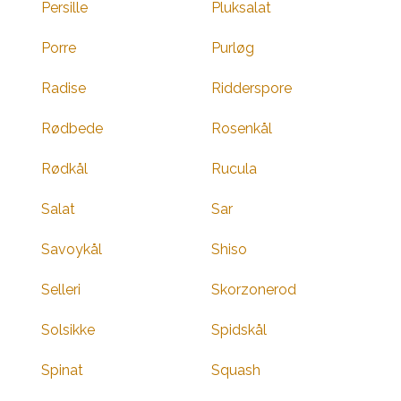
Persille
Pluksalat
Porre
Purløg
Radise
Ridderspore
Rødbede
Rosenkål
Rødkål
Rucula
Salat
Sar
Savoykål
Shiso
Selleri
Skorzonerod
Solsikke
Spidskål
Spinat
Squash