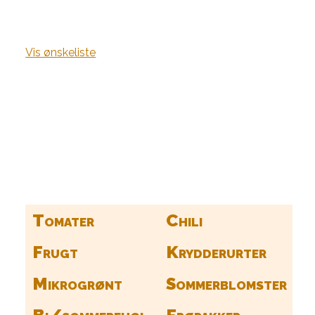
Vis ønskeliste
Kurv
Find alle dine frø her
Tomater
Chili
Frugt
Krydderurter
Mikrogrønt
Sommerblomster