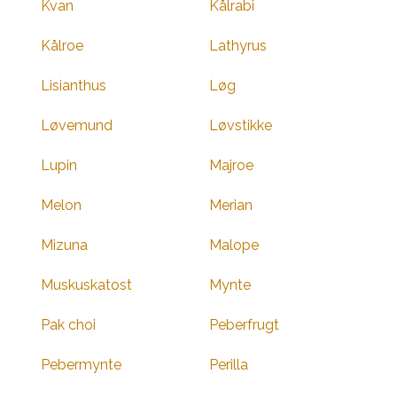
Kvan
Kålrabi
Kålroe
Lathyrus
Lisianthus
Løg
Løvemund
Løvstikke
Lupin
Majroe
Melon
Merian
Mizuna
Malope
Muskuskatost
Mynte
Pak choi
Peberfrugt
Pebermynte
Perilla