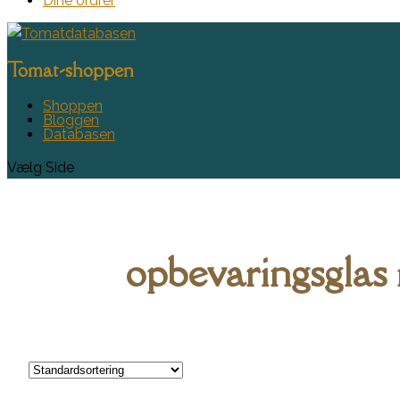
Dine ordrer
Tomat-shoppen
Shoppen
Bloggen
Databasen
Vælg Side
opbevaringsglas