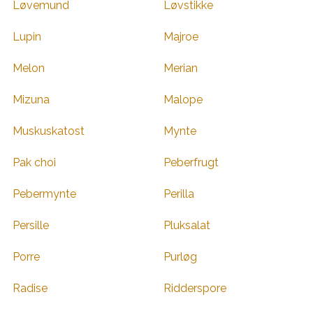
Løvemund
Løvstikke
Lupin
Majroe
Melon
Merian
Mizuna
Malope
Muskuskatost
Mynte
Pak choi
Peberfrugt
Pebermynte
Perilla
Persille
Pluksalat
Porre
Purløg
Radise
Ridderspore