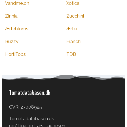
Vandmelon
Xotica
Zinnia
Zucchini
Ærteblomst
Ærter
Buzzy
Franchi
HortiTops
TDB
Tomatdatabasen.dk
CVR: 27008925
Tomatadatabasen.dk
co/Tina og Lars Laugesen