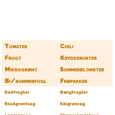
Kurv
Find alle dine frø her
Tomater
Chili
Frugt
Krydderurter
Mikrogrønt
Sommerblomster
Bi/sommerfugl
Frøpakker
Rodfrugter
Bælgfrugter
Bladgrøntsag
Kålgrønsag