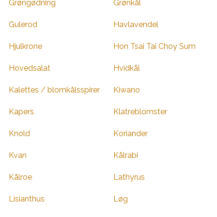
Grøngødning
Grønkål
Gulerod
Havlavendel
Hjulkrone
Hon Tsai Tai Choy Sum
Hovedsalat
Hvidkål
Kalettes / blomkålsspirer
Kiwano
Kapers
Klatreblomster
Knold
Koriander
Kvan
Kålrabi
Kålroe
Lathyrus
Lisianthus
Løg