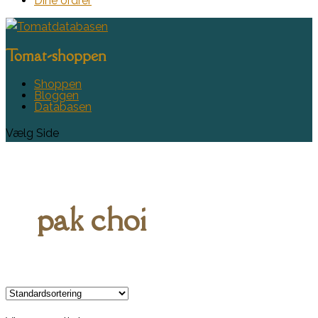
Dine ordrer
Tomat-shoppen
Shoppen
Bloggen
Databasen
Vælg Side
pak choi