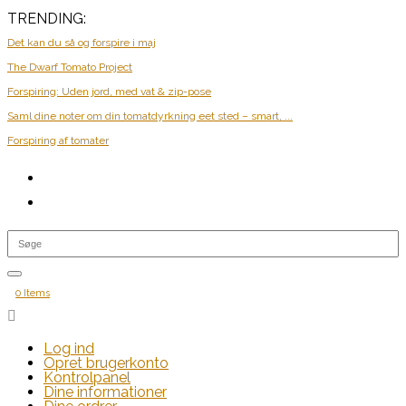
TRENDING:
Det kan du så og forspire i maj
The Dwarf Tomato Project
Forspiring: Uden jord, med vat & zip-pose
Saml dine noter om din tomatdyrkning eet sted – smart, ...
Forspiring af tomater
0 Items

Log ind
Opret brugerkonto
Kontrolpanel
Dine informationer