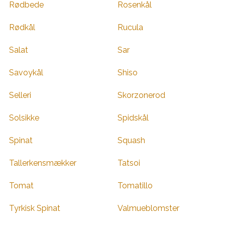
Rødbede
Rosenkål
Rødkål
Rucula
Salat
Sar
Savoykål
Shiso
Selleri
Skorzonerod
Solsikke
Spidskål
Spinat
Squash
Tallerkensmækker
Tatsoi
Tomat
Tomatillo
Tyrkisk Spinat
Valmueblomster