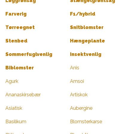
Løggrønsag
Stængelgrøntsag
Farverig
F1/hybrid
Tørreegnet
Snitblomster
Stenbed
Hængeplante
Sommerfuglvenlig
Insektvenlig
Biblomster
Anis
Agurk
Amsoi
Ananaskirsebær
Artiskok
Asiatisk
Aubergine
Basilikum
Blomsterkarse