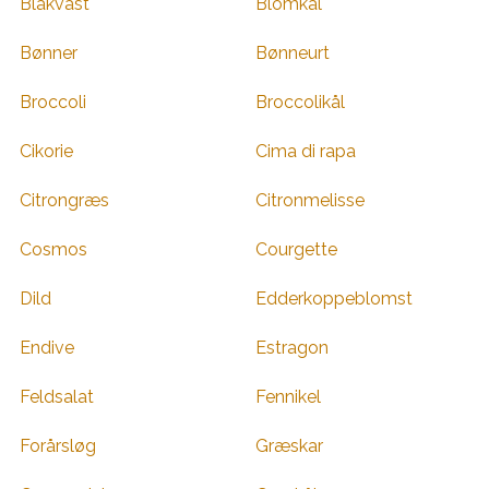
Blåkvast
Blomkål
Bønner
Bønneurt
Broccoli
Broccolikål
Cikorie
Cima di rapa
Citrongræs
Citronmelisse
Cosmos
Courgette
Dild
Edderkoppeblomst
Endive
Estragon
Feldsalat
Fennikel
Forårsløg
Græskar