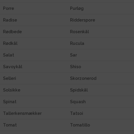
Porre
Purløg
Radise
Ridderspore
Rødbede
Rosenkål
Rødkål
Rucula
Salat
Sar
Savoykål
Shiso
Selleri
Skorzonerod
Solsikke
Spidskål
Spinat
Squash
Tallerkensmækker
Tatsoi
Tomat
Tomatillo