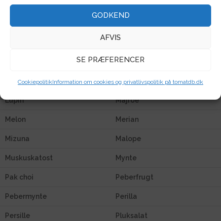
Knold
Koriander
GODKEND
Kvan
Kålrabi
AFVIS
Kålroe
Lathyrus
SE PRÆFERENCER
Lisianthus
Løg
Løvemund
Løvstikke
Cookiepolitik
Information om cookies og privatlivspolitik på tomatdb.dk
Lupin
Majroe
Melon
Merian
Mizuna
Malope
Muskuskatost
Mynte
Pak choi
Peberfrugt
Pebermynte
Perilla
Persille
Pluksalat