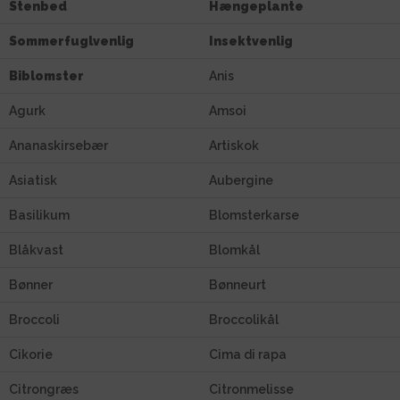
Stenbed
Hængeplante
Sommerfuglvenlig
Insektvenlig
Biblomster
Anis
Agurk
Amsoi
Ananaskirsebær
Artiskok
Asiatisk
Aubergine
Basilikum
Blomsterkarse
Blåkvast
Blomkål
Bønner
Bønneurt
Broccoli
Broccolikål
Cikorie
Cima di rapa
Citrongræs
Citronmelisse