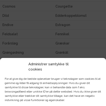
Cosmos
Courgette
Dild
Edderkoppeblomst
Endive
Estragon
Feldsalat
Fennikel
Forårsløg
Græskar
Grøngødning
Grønkål
Gulerod
Havlavendel
Administrer samtykke til
cookies
Hjulkrone
Hon Tsai Tai Choy Sum
For at give dig de bedste oplevelser bruger vi teknologier som cookies til at
Hovedsalat
Hvidkål
gemme og/eller få adgang til enhedsoplysninger. Hvis du giver dit
samtykke til disse teknologier, kan vi behandle data som f.eks.
Kalettes / blomkålsspirer
Kiwano
browsingadfærd eller unikke ID'er på dette websted. Hvis du ikke giver dit
samtykke eller trækker dit samtykke tilbage, kan det have en negativ
Kapers
Klatreblomster
indvirkning på visse funktioner og egenskaber.