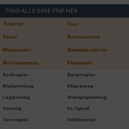
FIND ALLE DINE FRØ HER
Tomater
Chili
Frugt
Krydderurter
Mikrogrønt
Sommerblomster
Bi/sommerfugl
Frøpakker
Rodfrugter
Bælgfrugter
Bladgrøntsag
Kålgrønsag
Løggrønsag
Stængelgrøntsag
Farverig
F1/hybrid
Tørreegnet
Snitblomster