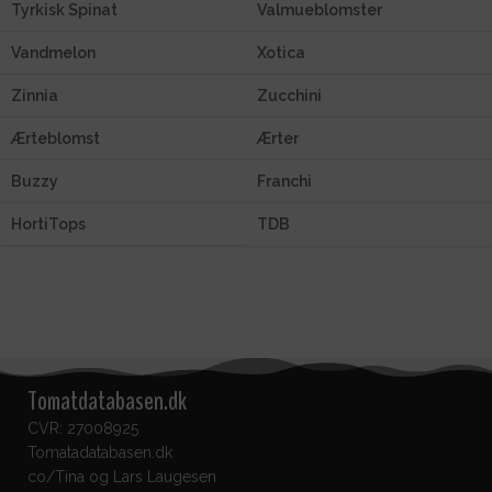
Tyrkisk Spinat
Valmueblomster
Vandmelon
Xotica
Zinnia
Zucchini
Ærteblomst
Ærter
Buzzy
Franchi
HortiTops
TDB
Tomatdatabasen.dk
CVR: 27008925
Tomatadatabasen.dk
co/Tina og Lars Laugesen