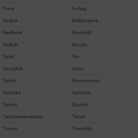
Porre
Purløg
Radise
Ridderspore
Rødbede
Rosenkål
Rødkål
Rucula
Salat
Sar
Savoykål
Shiso
Selleri
Skorzonerod
Solsikke
Spidskål
Spinat
Squash
Tallerkensmækker
Tatsoi
Tomat
Tomatillo