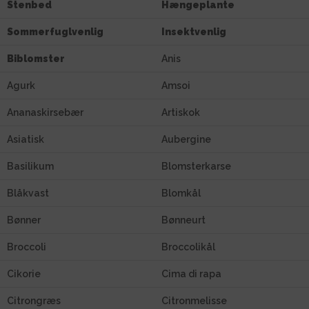
Stenbed
Hængeplante
Sommerfuglvenlig
Insektvenlig
Biblomster
Anis
Agurk
Amsoi
Ananaskirsebær
Artiskok
Asiatisk
Aubergine
Basilikum
Blomsterkarse
Blåkvast
Blomkål
Bønner
Bønneurt
Broccoli
Broccolikål
Cikorie
Cima di rapa
Citrongræs
Citronmelisse