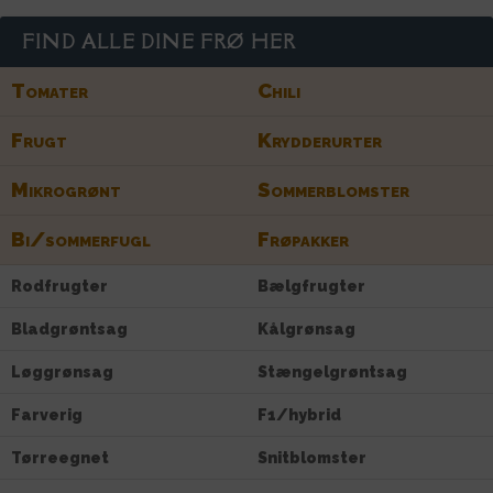
FIND ALLE DINE FRØ HER
Tomater
Chili
Frugt
Krydderurter
Mikrogrønt
Sommerblomster
Bi/sommerfugl
Frøpakker
Rodfrugter
Bælgfrugter
Bladgrøntsag
Kålgrønsag
Løggrønsag
Stængelgrøntsag
Farverig
F1/hybrid
Tørreegnet
Snitblomster