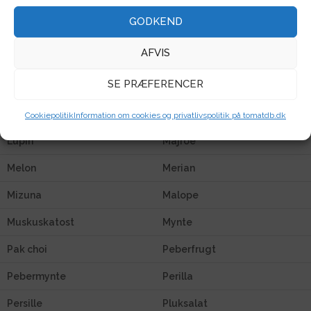
Knold
Koriander
GODKEND
Kvan
Kålrabi
AFVIS
Kålroe
Lathyrus
SE PRÆFERENCER
Lisianthus
Løg
Løvemund
Løvstikke
Cookiepolitik
Information om cookies og privatlivspolitik på tomatdb.dk
Lupin
Majroe
Melon
Merian
Mizuna
Malope
Muskuskatost
Mynte
Pak choi
Peberfrugt
Pebermynte
Perilla
Persille
Pluksalat