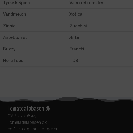
Tyrkisk Spinat
Valmueblomster
Vandmelon
Xotica
Zinnia
Zucchini
Ærteblomst
Ærter
Buzzy
Franchi
HortiTops
TDB
Tomatdatabasen.dk
CVR: 27008925
Tomatadatabasen.dk
co/Tina og Lars Laugesen