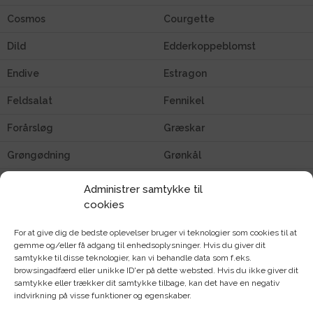
Cosmos
Courgette
Dild
Edderkoppeblomst
Endive
Estragon
Feldsalat
Fennikel
Forårsløg
Græskar
Grøngødning
Grønkål
Gulerod
Havlavendel
Administrer samtykke til
cookies
Hjulkrone
Hon Tsai Tai Choy Sum
For at give dig de bedste oplevelser bruger vi teknologier som cookies til at
Hovedsalat
Hvidkål
gemme og/eller få adgang til enhedsoplysninger. Hvis du giver dit
samtykke til disse teknologier, kan vi behandle data som f.eks.
Kalettes / blomkålsspirer
Kiwano
browsingadfærd eller unikke ID'er på dette websted. Hvis du ikke giver dit
samtykke eller trækker dit samtykke tilbage, kan det have en negativ
Kapers
Klatreblomster
indvirkning på visse funktioner og egenskaber.