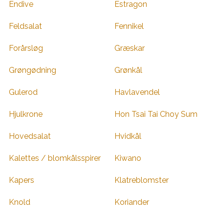
Endive
Estragon
Feldsalat
Fennikel
Forårsløg
Græskar
Grøngødning
Grønkål
Gulerod
Havlavendel
Hjulkrone
Hon Tsai Tai Choy Sum
Hovedsalat
Hvidkål
Kalettes / blomkålsspirer
Kiwano
Kapers
Klatreblomster
Knold
Koriander