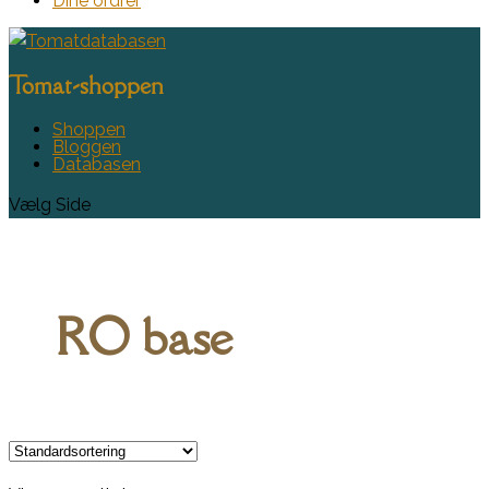
Dine ordrer
Tomat-shoppen
Shoppen
Bloggen
Databasen
Vælg Side
RO base