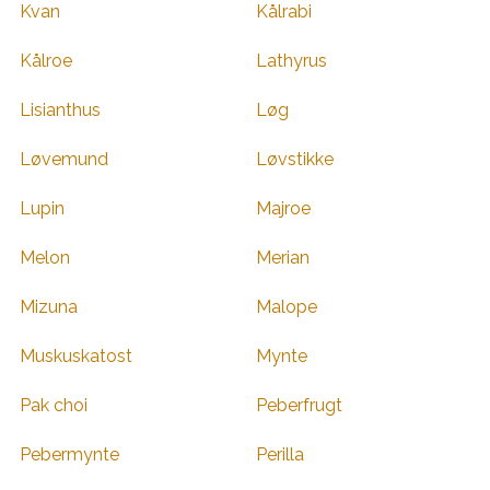
Kvan
Kålrabi
Kålroe
Lathyrus
Lisianthus
Løg
Løvemund
Løvstikke
Lupin
Majroe
Melon
Merian
Mizuna
Malope
Muskuskatost
Mynte
Pak choi
Peberfrugt
Pebermynte
Perilla