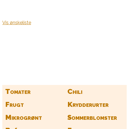
Vis ønskeliste
Kurv
Find alle dine frø her
Tomater
Chili
Frugt
Krydderurter
Mikrogrønt
Sommerblomster