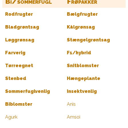
Bi/sommerfugl
Frøpakker
Rodfrugter
Bælgfrugter
Bladgrøntsag
Kålgrønsag
Løggrønsag
Stængelgrøntsag
Farverig
F1/hybrid
Tørreegnet
Snitblomster
Stenbed
Hængeplante
Sommerfuglvenlig
Insektvenlig
Biblomster
Anis
Agurk
Amsoi