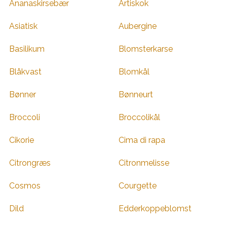
Ananaskirsebær
Artiskok
Asiatisk
Aubergine
Basilikum
Blomsterkarse
Blåkvast
Blomkål
Bønner
Bønneurt
Broccoli
Broccolikål
Cikorie
Cima di rapa
Citrongræs
Citronmelisse
Cosmos
Courgette
Dild
Edderkoppeblomst