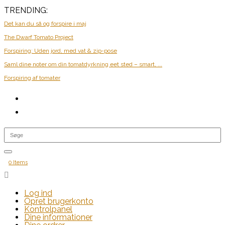
TRENDING:
Det kan du så og forspire i maj
The Dwarf Tomato Project
Forspiring: Uden jord, med vat & zip-pose
Saml dine noter om din tomatdyrkning eet sted – smart, ...
Forspiring af tomater
0 Items

Log ind
Opret brugerkonto
Kontrolpanel
Dine informationer