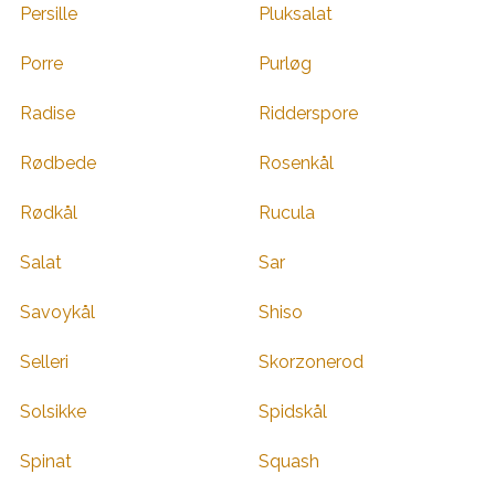
Persille
Pluksalat
Porre
Purløg
Radise
Ridderspore
Rødbede
Rosenkål
Rødkål
Rucula
Salat
Sar
Savoykål
Shiso
Selleri
Skorzonerod
Solsikke
Spidskål
Spinat
Squash