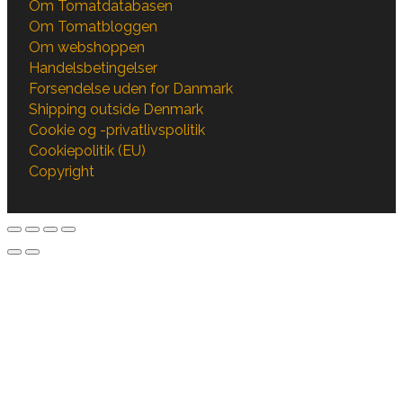
Om Tomatdatabasen
Om Tomatbloggen
Om webshoppen
Handelsbetingelser
Forsendelse uden for Danmark
Shipping outside Denmark
Cookie og -privatlivspolitik
Cookiepolitik (EU)
Copyright