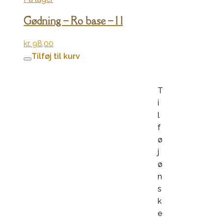
Gødning – Ro base – 1 l
kr.
98,00
Tilføj til kurv
T
i
l
f
ø
j
ø
n
s
k
e