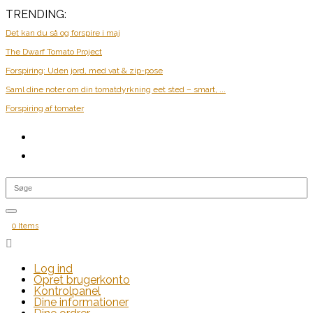
TRENDING:
Det kan du så og forspire i maj
The Dwarf Tomato Project
Forspiring: Uden jord, med vat & zip-pose
Saml dine noter om din tomatdyrkning eet sted – smart, ...
Forspiring af tomater
0 Items

Log ind
Opret brugerkonto
Kontrolpanel
Dine informationer