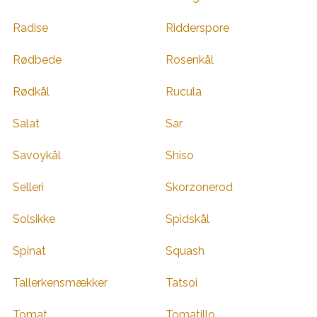
Radise
Ridderspore
Rødbede
Rosenkål
Rødkål
Rucula
Salat
Sar
Savoykål
Shiso
Selleri
Skorzonerod
Solsikke
Spidskål
Spinat
Squash
Tallerkensmækker
Tatsoi
Tomat
Tomatillo