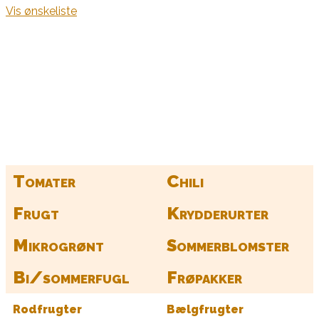
Vis ønskeliste
Kurv
Find alle dine frø her
Tomater
Chili
Frugt
Krydderurter
Mikrogrønt
Sommerblomster
Bi/sommerfugl
Frøpakker
Rodfrugter
Bælgfrugter