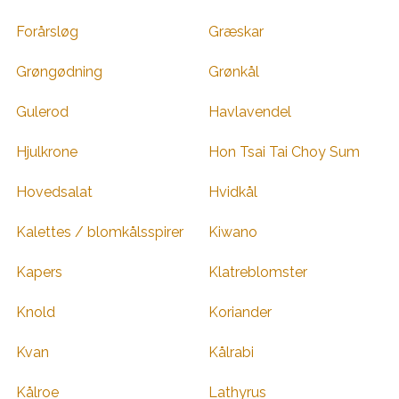
Forårsløg
Græskar
Grøngødning
Grønkål
Gulerod
Havlavendel
Hjulkrone
Hon Tsai Tai Choy Sum
Hovedsalat
Hvidkål
Kalettes / blomkålsspirer
Kiwano
Kapers
Klatreblomster
Knold
Koriander
Kvan
Kålrabi
Kålroe
Lathyrus