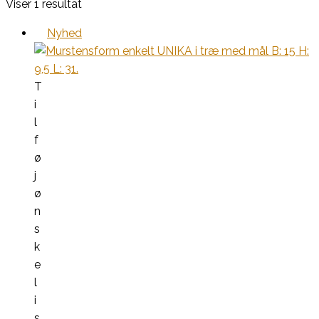
Viser 1 resultat
Nyhed
T
i
l
f
ø
j
ø
n
s
k
e
l
i
s