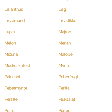
Lisianthus
Løg
Løvemund
Løvstikke
Lupin
Majroe
Melon
Merian
Mizuna
Malope
Muskuskatost
Mynte
Pak choi
Peberfrugt
Pebermynte
Perilla
Persille
Pluksalat
Porre
Purløg