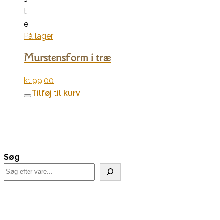
t
e
På lager
Murstensform i træ
kr.
99,00
Tilføj til kurv
Søg