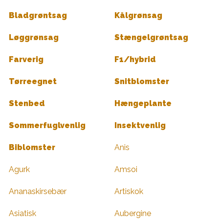
Bladgrøntsag
Kålgrønsag
Løggrønsag
Stængelgrøntsag
Farverig
F1/hybrid
Tørreegnet
Snitblomster
Stenbed
Hængeplante
Sommerfuglvenlig
Insektvenlig
Biblomster
Anis
Agurk
Amsoi
Ananaskirsebær
Artiskok
Asiatisk
Aubergine