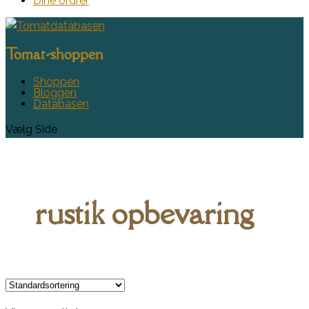
Dine ordrer
Tomat-shoppen
Shoppen
Bloggen
Databasen
Vælg Side
rustik opbevaring