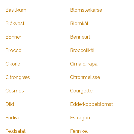
Basilikum
Blomsterkarse
Blåkvast
Blomkål
Bønner
Bønneurt
Broccoli
Broccolikål
Cikorie
Cima di rapa
Citrongræs
Citronmelisse
Cosmos
Courgette
Dild
Edderkoppeblomst
Endive
Estragon
Feldsalat
Fennikel