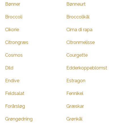
Bønner
Bønneurt
Broccoli
Broccolikål
Cikorie
Cima di rapa
Citrongræs
Citronmelisse
Cosmos
Courgette
Dild
Edderkoppeblomst
Endive
Estragon
Feldsalat
Fennikel
Forårsløg
Græskar
Grøngødning
Grønkål