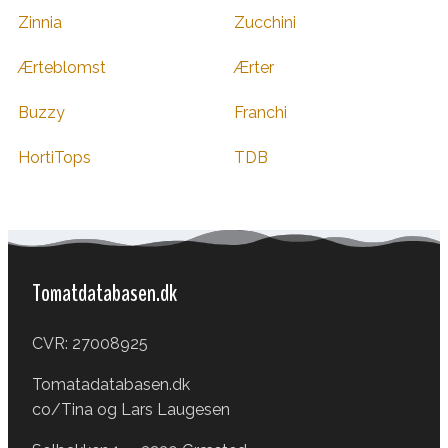
Zinnia
Zucchini
Ærteblomst
Ærter
Buzzy
Franchi
HortiTops
TDB
Tomatdatabasen.dk
CVR: 27008925
Tomatadatabasen.dk
co/Tina og Lars Laugesen