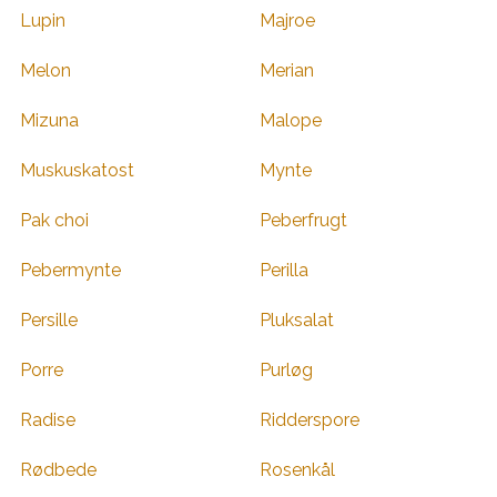
Lupin
Majroe
Melon
Merian
Mizuna
Malope
Muskuskatost
Mynte
Pak choi
Peberfrugt
Pebermynte
Perilla
Persille
Pluksalat
Porre
Purløg
Radise
Ridderspore
Rødbede
Rosenkål