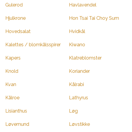
Gulerod
Havlavendel
Hjulkrone
Hon Tsai Tai Choy Sum
Hovedsalat
Hvidkål
Kalettes / blomkålsspirer
Kiwano
Kapers
Klatreblomster
Knold
Koriander
Kvan
Kålrabi
Kålroe
Lathyrus
Lisianthus
Løg
Løvemund
Løvstikke