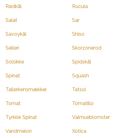
Rødkål
Rucula
Salat
Sar
Savoykål
Shiso
Selleri
Skorzonerod
Solsikke
Spidskål
Spinat
Squash
Tallerkensmækker
Tatsoi
Tomat
Tomatillo
Tyrkisk Spinat
Valmueblomster
Vandmelon
Xotica