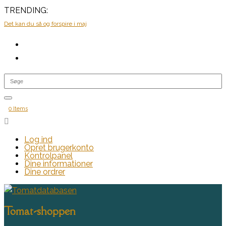
TRENDING:
Det kan du så og forspire i maj
0 Items

Log ind
Opret brugerkonto
Kontrolpanel
Dine informationer
Dine ordrer
Tomat-shoppen