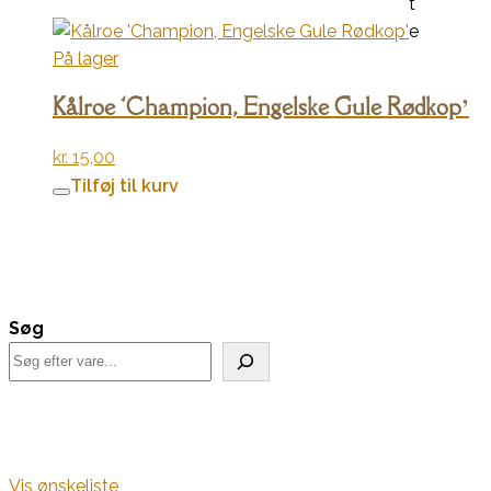
t
e
På lager
Kålroe ‘Champion, Engelske Gule Rødkop’
kr.
15,00
Tilføj til kurv
Søg
Vis ønskeliste