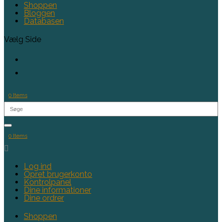
Shoppen
Bloggen
Databasen
Vælg Side
0 Items
0 Items

Log ind
Opret brugerkonto
Kontrolpanel
Dine informationer
Dine ordrer
Shoppen