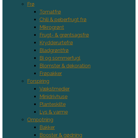
Frø
Tomatfrø
Chili & peberfrugt frø
Mikrogrønt
Frugt- & grøntsagsfrø
Krydderurtefrø
Bladgrøntfrø
Bi og sommerfugl
Blomster & dekoration
Frøpakker
Forspiring
Vækstmedier
Minidrivhuse
Planteskilte
Lys & varme
Ompotning
Bakker
Booster & gødning