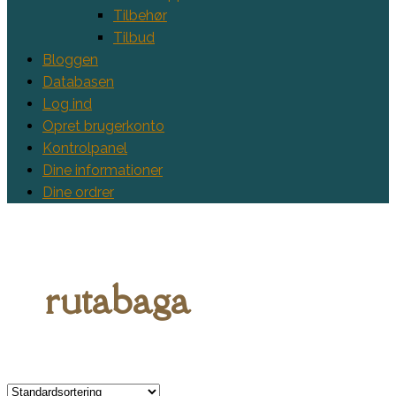
Tilbehør
Tilbud
Bloggen
Databasen
Log ind
Opret brugerkonto
Kontrolpanel
Dine informationer
Dine ordrer
rutabaga