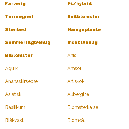
Farverig
F1/hybrid
Tørreegnet
Snitblomster
Stenbed
Hængeplante
Sommerfuglvenlig
Insektvenlig
Biblomster
Anis
Agurk
Amsoi
Ananaskirsebær
Artiskok
Asiatisk
Aubergine
Basilikum
Blomsterkarse
Blåkvast
Blomkål