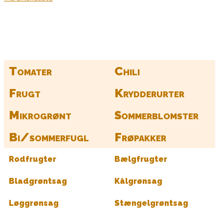
Find alle dine frø her
Tomater
Chili
Frugt
Krydderurter
Mikrogrønt
Sommerblomster
Bi/sommerfugl
Frøpakker
Rodfrugter
Bælgfrugter
Bladgrøntsag
Kålgrønsag
Løggrønsag
Stængelgrøntsag