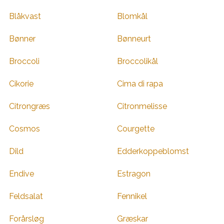
Blåkvast
Blomkål
Bønner
Bønneurt
Broccoli
Broccolikål
Cikorie
Cima di rapa
Citrongræs
Citronmelisse
Cosmos
Courgette
Dild
Edderkoppeblomst
Endive
Estragon
Feldsalat
Fennikel
Forårsløg
Græskar