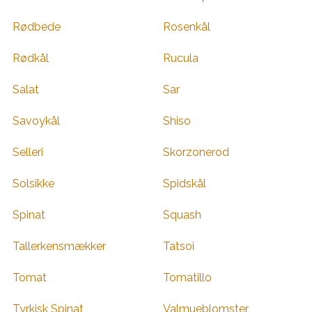
Rødbede
Rosenkål
Rødkål
Rucula
Salat
Sar
Savoykål
Shiso
Selleri
Skorzonerod
Solsikke
Spidskål
Spinat
Squash
Tallerkensmækker
Tatsoi
Tomat
Tomatillo
Tyrkisk Spinat
Valmueblomster