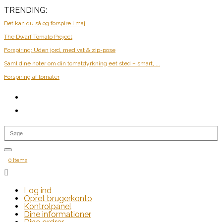
TRENDING:
Det kan du så og forspire i maj
The Dwarf Tomato Project
Forspiring: Uden jord, med vat & zip-pose
Saml dine noter om din tomatdyrkning eet sted – smart, ...
Forspiring af tomater
0 Items

Log ind
Opret brugerkonto
Kontrolpanel
Dine informationer