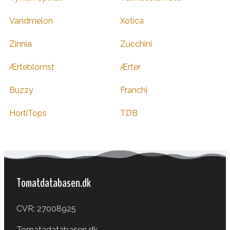
Vandmelon
Xotica
Zinnia
Zucchini
Ærteblomst
Ærter
Buzzy
Franchi
HortiTops
TDB
Tomatdatabasen.dk
CVR: 27008925
Tomatadatabasen.dk