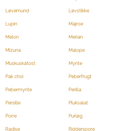
Løvemund
Løvstikke
Lupin
Majroe
Melon
Merian
Mizuna
Malope
Muskuskatost
Mynte
Pak choi
Peberfrugt
Pebermynte
Perilla
Persille
Pluksalat
Porre
Purløg
Radise
Ridderspore