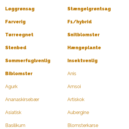
Løggrønsag
Stængelgrøntsag
Farverig
F1/hybrid
Tørreegnet
Snitblomster
Stenbed
Hængeplante
Sommerfuglvenlig
Insektvenlig
Biblomster
Anis
Agurk
Amsoi
Ananaskirsebær
Artiskok
Asiatisk
Aubergine
Basilikum
Blomsterkarse