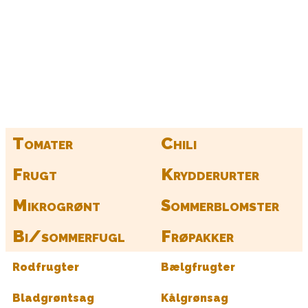
Kurv
Find alle dine frø her
Tomater
Chili
Frugt
Krydderurter
Mikrogrønt
Sommerblomster
Bi/sommerfugl
Frøpakker
Rodfrugter
Bælgfrugter
Bladgrøntsag
Kålgrønsag