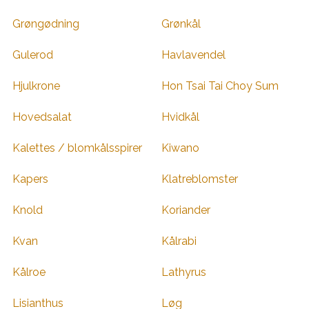
Grøngødning
Grønkål
Gulerod
Havlavendel
Hjulkrone
Hon Tsai Tai Choy Sum
Hovedsalat
Hvidkål
Kalettes / blomkålsspirer
Kiwano
Kapers
Klatreblomster
Knold
Koriander
Kvan
Kålrabi
Kålroe
Lathyrus
Lisianthus
Løg