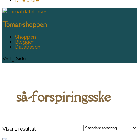
Dine ordrer
Tomat-shoppen
Shoppen
Bloggen
Databasen
Vælg Side
så-forspiringsske
Viser 1 resultat