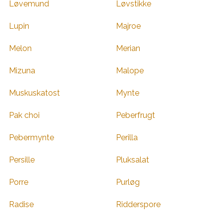
Løvemund
Løvstikke
Lupin
Majroe
Melon
Merian
Mizuna
Malope
Muskuskatost
Mynte
Pak choi
Peberfrugt
Pebermynte
Perilla
Persille
Pluksalat
Porre
Purløg
Radise
Ridderspore