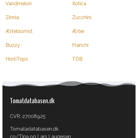
Vandmelon
Xotica
Zinnia
Zucchini
Ærteblomst
Ærter
Buzzy
Franchi
HortiTops
TDB
Tomatdatabasen.dk
CVR: 27008925
Tomatadatabasen.dk
co/Tina og Lars Laugesen