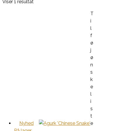
Viser 1 resultat
T
i
l
f
ø
j
ø
n
s
k
e
l
i
s
t
Nyhed
e
På lager