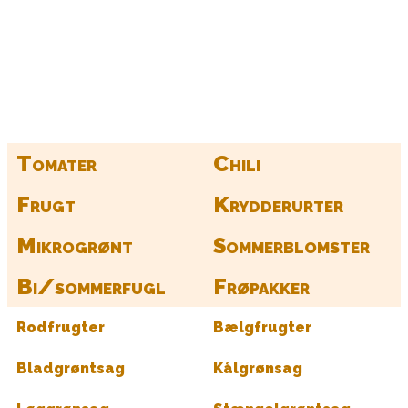
Kurv
Find alle dine frø her
Tomater
Chili
Frugt
Krydderurter
Mikrogrønt
Sommerblomster
Bi/sommerfugl
Frøpakker
Rodfrugter
Bælgfrugter
Bladgrøntsag
Kålgrønsag