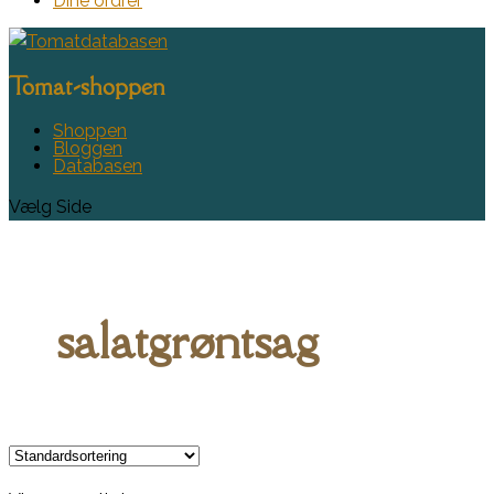
Dine ordrer
Tomat-shoppen
Shoppen
Bloggen
Databasen
Vælg Side
salatgrøntsag