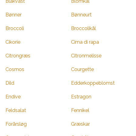
Blåkvast
Blomkål
Bønner
Bønneurt
Broccoli
Broccolikål
Cikorie
Cima di rapa
Citrongræs
Citronmelisse
Cosmos
Courgette
Dild
Edderkoppeblomst
Endive
Estragon
Feldsalat
Fennikel
Forårsløg
Græskar