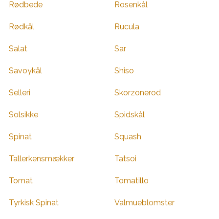
Rødbede
Rosenkål
Rødkål
Rucula
Salat
Sar
Savoykål
Shiso
Selleri
Skorzonerod
Solsikke
Spidskål
Spinat
Squash
Tallerkensmækker
Tatsoi
Tomat
Tomatillo
Tyrkisk Spinat
Valmueblomster