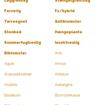
Løggrønsag
Stængelgrøntsag
Farverig
F1/hybrid
Tørreegnet
Snitblomster
Stenbed
Hængeplante
Sommerfuglvenlig
Insektvenlig
Biblomster
Anis
Agurk
Amsoi
Ananaskirsebær
Artiskok
Asiatisk
Aubergine
Basilikum
Blomsterkarse