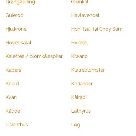
Grøngødning
Grønkål
Gulerod
Havlavendel
Hjulkrone
Hon Tsai Tai Choy Sum
Hovedsalat
Hvidkål
Kalettes / blomkålsspirer
Kiwano
Kapers
Klatreblomster
Knold
Koriander
Kvan
Kålrabi
Kålroe
Lathyrus
Lisianthus
Løg