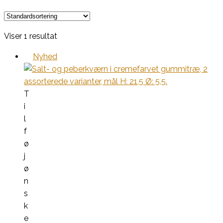
Viser 1 resultat
Nyhed
T
i
l
f
ø
j
ø
n
s
k
e