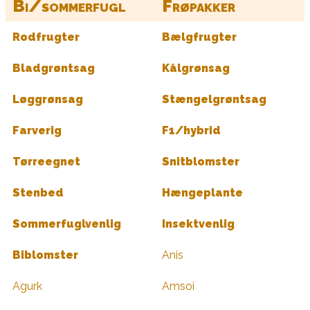
Bi/sommerfugl
Frøpakker
Rodfrugter
Bælgfrugter
Bladgrøntsag
Kålgrønsag
Løggrønsag
Stængelgrøntsag
Farverig
F1/hybrid
Tørreegnet
Snitblomster
Stenbed
Hængeplante
Sommerfuglvenlig
Insektvenlig
Biblomster
Anis
Agurk
Amsoi