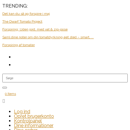
TRENDING:
Det kan du så og forspire i maj
The Dwarf Tomato Project
Forspiring: Uden jord, med vat & zip-pose
Saml dine noter om din tomatdyrkning eet sted – smart, ...
Forspiring af tomater
0 Items

Log ind
Opret brugerkonto
Kontrolpanel
Dine informationer