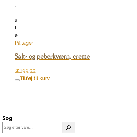
l
i
s
t
e
På lager
Salt- og peberkværn, creme
kr.
199,00
Tilføj til kurv
Søg