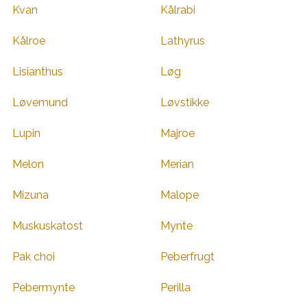
Kvan
Kålrabi
Kålroe
Lathyrus
Lisianthus
Løg
Løvemund
Løvstikke
Lupin
Majroe
Melon
Merian
Mizuna
Malope
Muskuskatost
Mynte
Pak choi
Peberfrugt
Pebermynte
Perilla