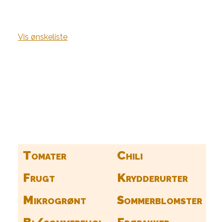
Vis ønskeliste
Kurv
Find alle dine frø her
Tomater
Chili
Frugt
Krydderurter
Mikrogrønt
Sommerblomster