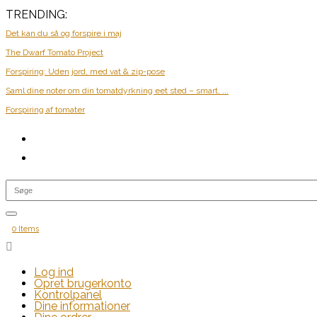
TRENDING:
Det kan du så og forspire i maj
The Dwarf Tomato Project
Forspiring: Uden jord, med vat & zip-pose
Saml dine noter om din tomatdyrkning eet sted – smart, ...
Forspiring af tomater
0 Items

Log ind
Opret brugerkonto
Kontrolpanel
Dine informationer