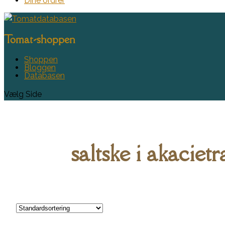
Dine ordrer
Tomat-shoppen
Shoppen
Bloggen
Databasen
Vælg Side
saltske i akaciet