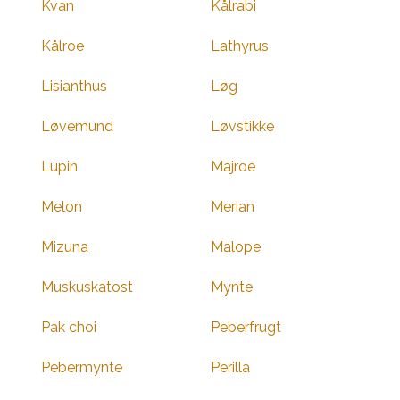
Kvan
Kålrabi
Kålroe
Lathyrus
Lisianthus
Løg
Løvemund
Løvstikke
Lupin
Majroe
Melon
Merian
Mizuna
Malope
Muskuskatost
Mynte
Pak choi
Peberfrugt
Pebermynte
Perilla