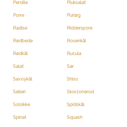
Persille
Pluksalat
Porre
Purløg
Radise
Ridderspore
Rødbede
Rosenkål
Rødkål
Rucula
Salat
Sar
Savoykål
Shiso
Selleri
Skorzonerod
Solsikke
Spidskål
Spinat
Squash