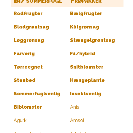
Bi/sommerfugl
Frøpakker
Rodfrugter
Bælgfrugter
Bladgrøntsag
Kålgrønsag
Løggrønsag
Stængelgrøntsag
Farverig
F1/hybrid
Tørreegnet
Snitblomster
Stenbed
Hængeplante
Sommerfuglvenlig
Insektvenlig
Biblomster
Anis
Agurk
Amsoi