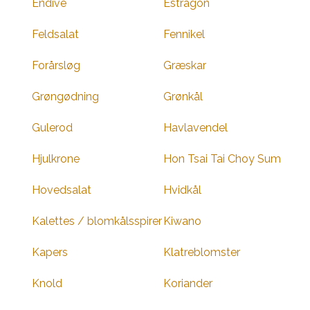
Endive
Estragon
Feldsalat
Fennikel
Forårsløg
Græskar
Grøngødning
Grønkål
Gulerod
Havlavendel
Hjulkrone
Hon Tsai Tai Choy Sum
Hovedsalat
Hvidkål
Kalettes / blomkålsspirer
Kiwano
Kapers
Klatreblomster
Knold
Koriander