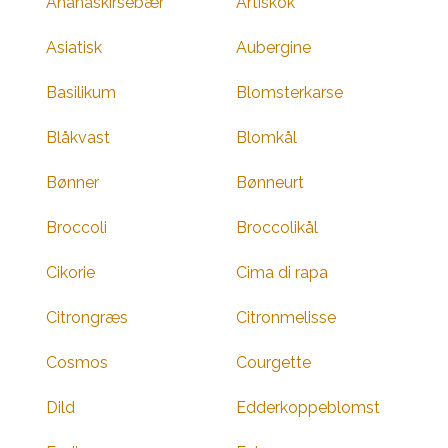
Ananaskirsebær
Artiskok
Asiatisk
Aubergine
Basilikum
Blomsterkarse
Blåkvast
Blomkål
Bønner
Bønneurt
Broccoli
Broccolikål
Cikorie
Cima di rapa
Citrongræs
Citronmelisse
Cosmos
Courgette
Dild
Edderkoppeblomst