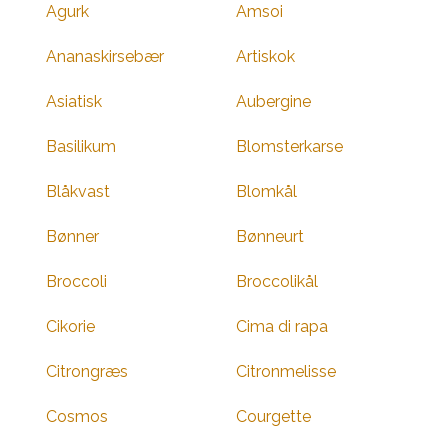
Agurk
Amsoi
Ananaskirsebær
Artiskok
Asiatisk
Aubergine
Basilikum
Blomsterkarse
Blåkvast
Blomkål
Bønner
Bønneurt
Broccoli
Broccolikål
Cikorie
Cima di rapa
Citrongræs
Citronmelisse
Cosmos
Courgette