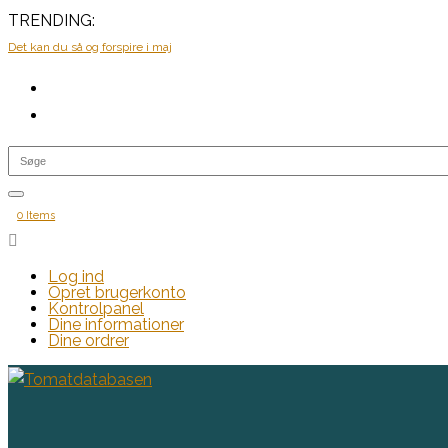
TRENDING:
Det kan du så og forspire i maj
0 Items

Log ind
Opret brugerkonto
Kontrolpanel
Dine informationer
Dine ordrer