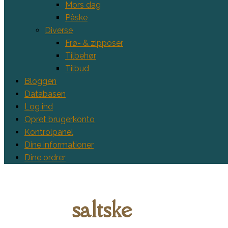
Mors dag
Påske
Diverse
Frø- & zipposer
Tilbehør
Tilbud
Bloggen
Databasen
Log ind
Opret brugerkonto
Kontrolpanel
Dine informationer
Dine ordrer
saltske