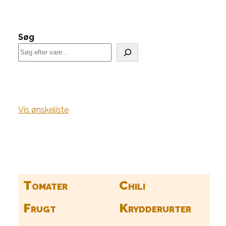
Søg
Vis ønskeliste
Find alle dine frø her
Tomater
Chili
Frugt
Krydderurter