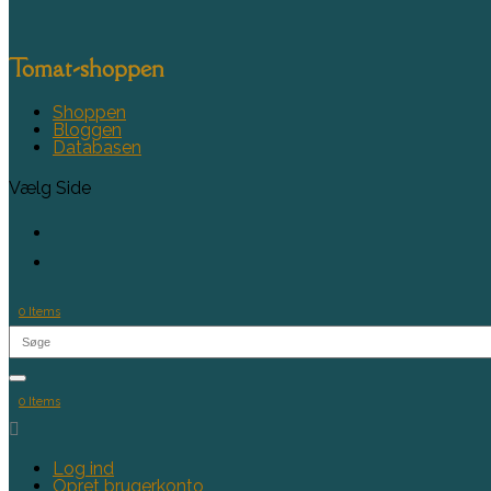
Tomat-shoppen
Shoppen
Bloggen
Databasen
Vælg Side
0 Items
0 Items

Log ind
Opret brugerkonto