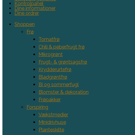
Kontrolpanel
Dine informationer
Dine ordrer
Shoppen
Frø
Tomatfrø
Chili & peberfrugt frø
Mikrogrønt
Frugt- & grøntsagsfrø
Krydderurtefrø
Bladgrøntfrø
Bi og sommerfugl
Blomster & dekoration
Frøpakker
Forspiring
Vækstmedier
Minidrivhuse
Planteskilte