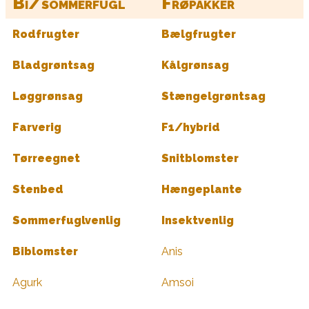
Bi/sommerfugl
Frøpakker
Rodfrugter
Bælgfrugter
Bladgrøntsag
Kålgrønsag
Løggrønsag
Stængelgrøntsag
Farverig
F1/hybrid
Tørreegnet
Snitblomster
Stenbed
Hængeplante
Sommerfuglvenlig
Insektvenlig
Biblomster
Anis
Agurk
Amsoi