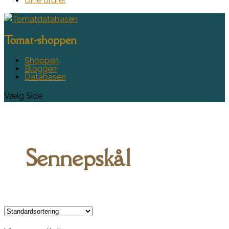
Dine ordrer
Tomat-shoppen
Shoppen
Bloggen
Databasen
Vælg Side
Sennepskål