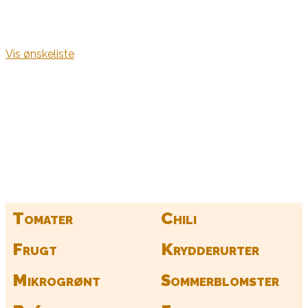
Vis ønskeliste
Kurv
Find alle dine frø her
Tomater
Chili
Frugt
Krydderurter
Mikrogrønt
Sommerblomster