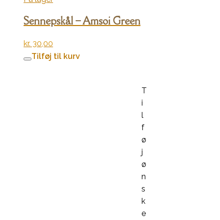
Sennepskål – Amsoi Green
kr.
30,00
Tilføj til kurv
T
i
l
f
ø
j
ø
n
s
k
e