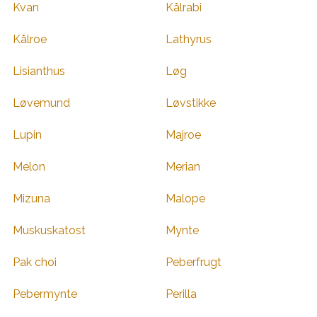
Kvan
Kålrabi
Kålroe
Lathyrus
Lisianthus
Løg
Løvemund
Løvstikke
Lupin
Majroe
Melon
Merian
Mizuna
Malope
Muskuskatost
Mynte
Pak choi
Peberfrugt
Pebermynte
Perilla