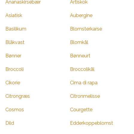
Ananaskirsebær
Artiskok
Asiatisk
Aubergine
Basilikum
Blomsterkarse
Blåkvast
Blomkål
Bønner
Bønneurt
Broccoli
Broccolikål
Cikorie
Cima di rapa
Citrongræs
Citronmelisse
Cosmos
Courgette
Dild
Edderkoppeblomst