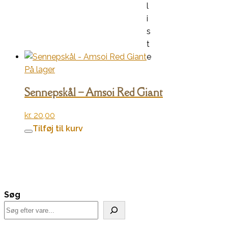
l
i
s
t
e
På lager
Sennepskål – Amsoi Red Giant
kr.
20,00
Tilføj til kurv
Søg