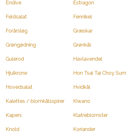
Endive
Estragon
Feldsalat
Fennikel
Forårsløg
Græskar
Grøngødning
Grønkål
Gulerod
Havlavendel
Hjulkrone
Hon Tsai Tai Choy Sum
Hovedsalat
Hvidkål
Kalettes / blomkålsspirer
Kiwano
Kapers
Klatreblomster
Knold
Koriander