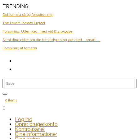
TRENDING:
Det kan du så og forspire i maj
The Dwarf Tomato Project
Forspiring: Uden jord, med vat & zip-pose
Saml dine noter om din tomatdyrkning eet sted – smart, ...
Forspiring af tomater
0 Items

Log ind
Opret brugerkonto
Kontrolpanel
Dine informationer