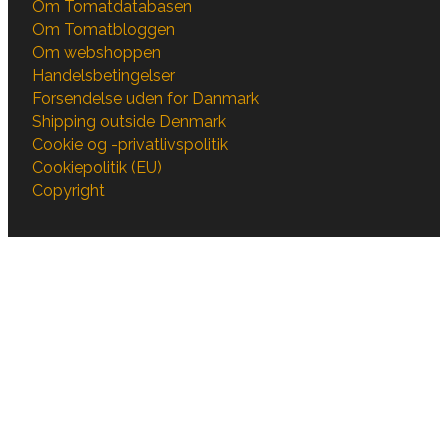
Om Tomatdatabasen
Om Tomatbloggen
Om webshoppen
Handelsbetingelser
Forsendelse uden for Danmark
Shipping outside Denmark
Cookie og -privatlivspolitik
Cookiepolitik (EU)
Copyright