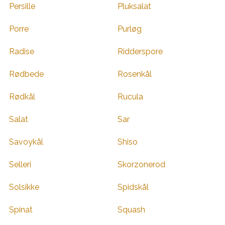
Persille
Pluksalat
Porre
Purløg
Radise
Ridderspore
Rødbede
Rosenkål
Rødkål
Rucula
Salat
Sar
Savoykål
Shiso
Selleri
Skorzonerod
Solsikke
Spidskål
Spinat
Squash