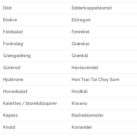
Dild
Edderkoppeblomst
Endive
Estragon
Feldsalat
Fennikel
Forårsløg
Græskar
Grøngødning
Grønkål
Gulerod
Havlavendel
Hjulkrone
Hon Tsai Tai Choy Sum
Hovedsalat
Hvidkål
Kalettes / blomkålsspirer
Kiwano
Kapers
Klatreblomster
Knold
Koriander