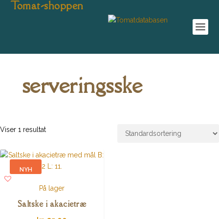
Tomat-shoppen
serveringsske
Viser 1 resultat
NYH
ED
På lager
Saltske i akacietræ