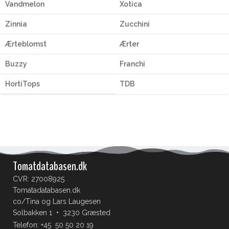
Vandmelon
Xotica
Zinnia
Zucchini
Ærteblomst
Ærter
Buzzy
Franchi
HortiTops
TDB
Tomatdatabasen.dk
CVR: 27008925
Tomatadatabasen.dk
co/Tina og Lars Laugesen
Solbakken 1 • 3230 Græsted
Telefon:
+45 50 50 20 19