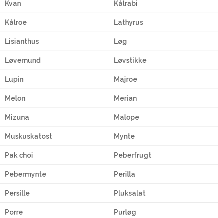
Kvan
Kålrabi
Kålroe
Lathyrus
Lisianthus
Løg
Løvemund
Løvstikke
Lupin
Majroe
Melon
Merian
Mizuna
Malope
Muskuskatost
Mynte
Pak choi
Peberfrugt
Pebermynte
Perilla
Persille
Pluksalat
Porre
Purløg