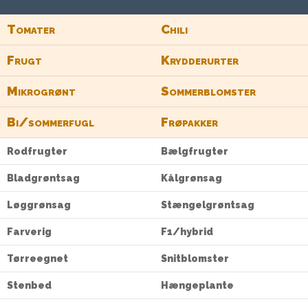
Tomater
Chili
Frugt
Krydderurter
Mikrogrønt
Sommerblomster
Bi/sommerfugl
Frøpakker
Rodfrugter
Bælgfrugter
Bladgrøntsag
Kålgrønsag
Løggrønsag
Stængelgrøntsag
Farverig
F1/hybrid
Tørreegnet
Snitblomster
Stenbed
Hængeplante