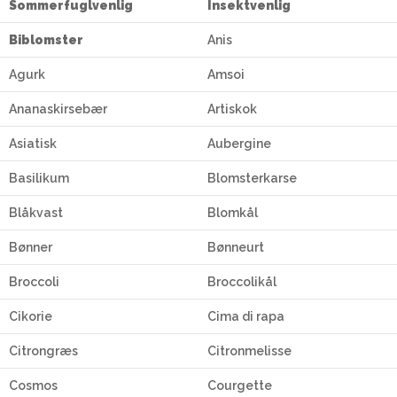
Sommerfuglvenlig
Insektvenlig
Biblomster
Anis
Agurk
Amsoi
Ananaskirsebær
Artiskok
Asiatisk
Aubergine
Basilikum
Blomsterkarse
Blåkvast
Blomkål
Bønner
Bønneurt
Broccoli
Broccolikål
Cikorie
Cima di rapa
Citrongræs
Citronmelisse
Cosmos
Courgette