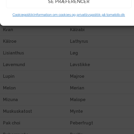
SE PRÆFERENCER
Kapers
Klatreblomster
Cookiepolitik
Information om cookies og privatlivspolitik på tomatdb.dk
Knold
Koriander
Kvan
Kålrabi
Kålroe
Lathyrus
Lisianthus
Løg
Løvemund
Løvstikke
Lupin
Majroe
Melon
Merian
Mizuna
Malope
Muskuskatost
Mynte
Pak choi
Peberfrugt