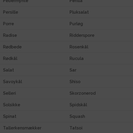
Pebermynte
Perilla
Persille
Pluksalat
Porre
Purløg
Radise
Ridderspore
Rødbede
Rosenkål
Rødkål
Rucula
Salat
Sar
Savoykål
Shiso
Selleri
Skorzonerod
Solsikke
Spidskål
Spinat
Squash
Tallerkensmækker
Tatsoi