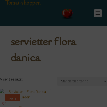
Tomat-shoppen
servietter flora
danica
Viser 1 resultat
NYH
ED