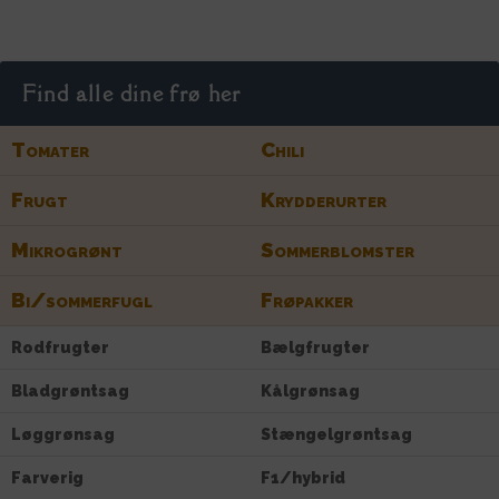
Find alle dine frø her
Tomater
Chili
Frugt
Krydderurter
Mikrogrønt
Sommerblomster
Bi/sommerfugl
Frøpakker
Rodfrugter
Bælgfrugter
Bladgrøntsag
Kålgrønsag
Løggrønsag
Stængelgrøntsag
Farverig
F1/hybrid