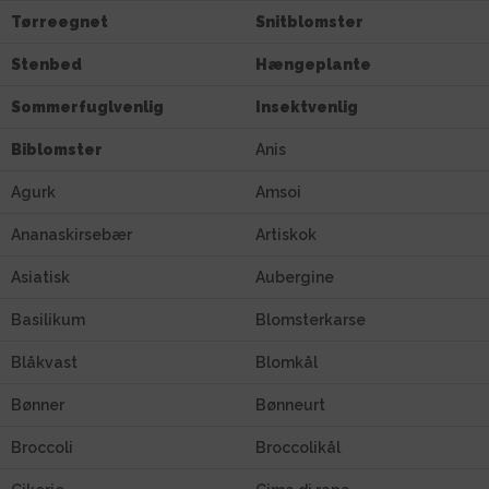
Tørreegnet
Snitblomster
Stenbed
Hængeplante
Sommerfuglvenlig
Insektvenlig
Biblomster
Anis
Agurk
Amsoi
Ananaskirsebær
Artiskok
Asiatisk
Aubergine
Basilikum
Blomsterkarse
Blåkvast
Blomkål
Bønner
Bønneurt
Broccoli
Broccolikål