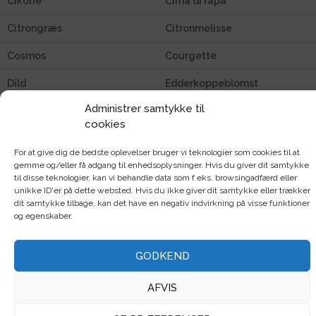
Cikorie
Cima di rapa
Citrongræs
Citronmelisse
Cosmos
Courgette
Dild
Edderkoppeblomst
Administrer samtykke til
Endive
Estragon
cookies
Feldsalat
Fennikel
For at give dig de bedste oplevelser bruger vi teknologier som cookies til at
gemme og/eller få adgang til enhedsoplysninger. Hvis du giver dit samtykke
Forårsløg
Græskar
til disse teknologier, kan vi behandle data som f.eks. browsingadfærd eller
unikke ID'er på dette websted. Hvis du ikke giver dit samtykke eller trækker
Grøngødning
Grønkål
dit samtykke tilbage, kan det have en negativ indvirkning på visse funktioner
og egenskaber.
Gulerod
Havlavendel
Hjulkrone
Hon Tsai Tai Choy Sum
GODKEND
Hovedsalat
Hvidkål
AFVIS
Kalettes / blomkålsspirer
Kiwano