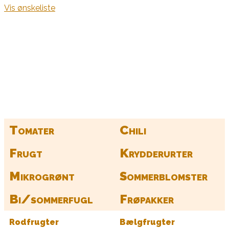
Vis ønskeliste
Kurv
Find alle dine frø her
Tomater
Chili
Frugt
Krydderurter
Mikrogrønt
Sommerblomster
Bi/sommerfugl
Frøpakker
Rodfrugter
Bælgfrugter