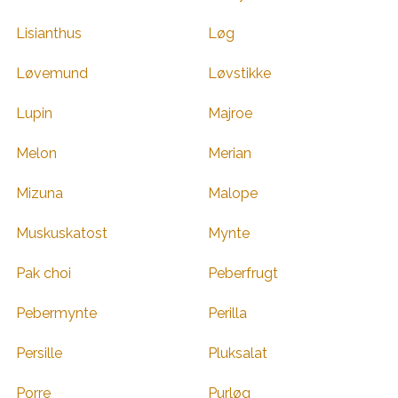
Lisianthus
Løg
Løvemund
Løvstikke
Lupin
Majroe
Melon
Merian
Mizuna
Malope
Muskuskatost
Mynte
Pak choi
Peberfrugt
Pebermynte
Perilla
Persille
Pluksalat
Porre
Purløg