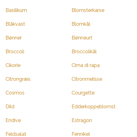
Basilikum
Blomsterkarse
Blåkvast
Blomkål
Bønner
Bønneurt
Broccoli
Broccolikål
Cikorie
Cima di rapa
Citrongræs
Citronmelisse
Cosmos
Courgette
Dild
Edderkoppeblomst
Endive
Estragon
Feldsalat
Fennikel