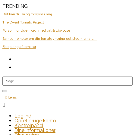
TRENDING:
Det kan du så og forspire i maj
The Dwarf Tomato Project
Forspiring: Uden jord, med vat & zip-pose
Saml dine noter om din tomatdyrkning eet sted – smart, ...
Forspiring af tomater
0 Items

Log ind
Opret brugerkonto
Kontrolpanel
Dine informationer