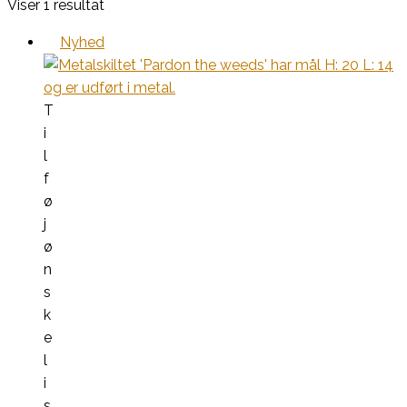
Viser 1 resultat
Nyhed
T
i
l
f
ø
j
ø
n
s
k
e
l
i
s