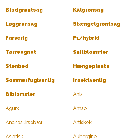
Bladgrøntsag
Kålgrønsag
Løggrønsag
Stængelgrøntsag
Farverig
F1/hybrid
Tørreegnet
Snitblomster
Stenbed
Hængeplante
Sommerfuglvenlig
Insektvenlig
Biblomster
Anis
Agurk
Amsoi
Ananaskirsebær
Artiskok
Asiatisk
Aubergine