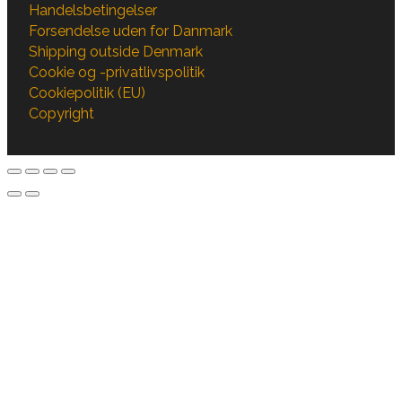
Handelsbetingelser
Forsendelse uden for Danmark
Shipping outside Denmark
Cookie og -privatlivspolitik
Cookiepolitik (EU)
Copyright