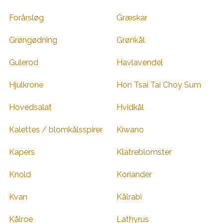
Forårsløg
Græskar
Grøngødning
Grønkål
Gulerod
Havlavendel
Hjulkrone
Hon Tsai Tai Choy Sum
Hovedsalat
Hvidkål
Kalettes / blomkålsspirer
Kiwano
Kapers
Klatreblomster
Knold
Koriander
Kvan
Kålrabi
Kålroe
Lathyrus