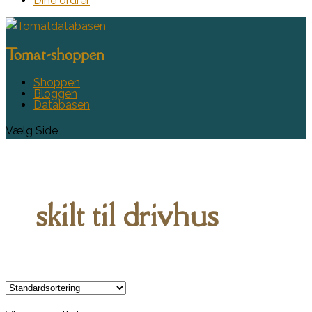
Dine ordrer
Tomat-shoppen
Shoppen
Bloggen
Databasen
Vælg Side
skilt til drivhus