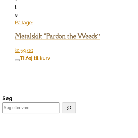
t
e
På lager
Metalskilt “Pardon the Weeds”
kr.
59,00
Tilføj til kurv
Søg