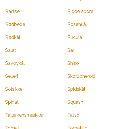
Radise
Ridderspore
Rødbede
Rosenkål
Rødkål
Rucula
Salat
Sar
Savoykål
Shiso
Selleri
Skorzonerod
Solsikke
Spidskål
Spinat
Squash
Tallerkensmækker
Tatsoi
Tomat
Tomatillo