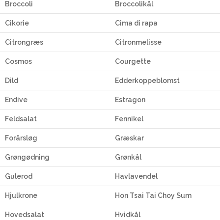
Broccoli
Broccolikål
Cikorie
Cima di rapa
Citrongræs
Citronmelisse
Cosmos
Courgette
Dild
Edderkoppeblomst
Endive
Estragon
Feldsalat
Fennikel
Forårsløg
Græskar
Grøngødning
Grønkål
Gulerod
Havlavendel
Hjulkrone
Hon Tsai Tai Choy Sum
Hovedsalat
Hvidkål