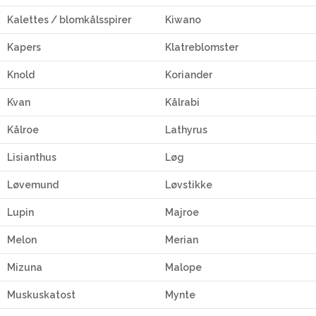
Kalettes / blomkålsspirer
Kiwano
Kapers
Klatreblomster
Knold
Koriander
Kvan
Kålrabi
Kålroe
Lathyrus
Lisianthus
Løg
Løvemund
Løvstikke
Lupin
Majroe
Melon
Merian
Mizuna
Malope
Muskuskatost
Mynte