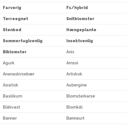
Farverig
F1/hybrid
Tørreegnet
Snitblomster
Stenbed
Hængeplante
Sommerfuglvenlig
Insektvenlig
Biblomster
Anis
Agurk
Amsoi
Ananaskirsebær
Artiskok
Asiatisk
Aubergine
Basilikum
Blomsterkarse
Blåkvast
Blomkål
Bønner
Bønneurt