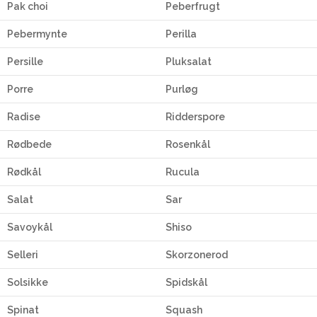
Pak choi
Peberfrugt
Pebermynte
Perilla
Persille
Pluksalat
Porre
Purløg
Radise
Ridderspore
Rødbede
Rosenkål
Rødkål
Rucula
Salat
Sar
Savoykål
Shiso
Selleri
Skorzonerod
Solsikke
Spidskål
Spinat
Squash