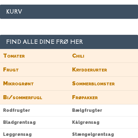
KURV
FIND ALLE DINE FRØ HER
Tomater
Chili
Frugt
Krydderurter
Mikrogrønt
Sommerblomster
Bi/sommerfugl
Frøpakker
Rodfrugter
Bælgfrugter
Bladgrøntsag
Kålgrønsag
Løggrønsag
Stængelgrøntsag