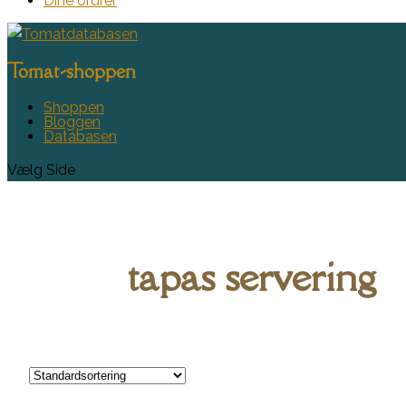
Dine ordrer
Tomat-shoppen
Shoppen
Bloggen
Databasen
Vælg Side
tapas servering