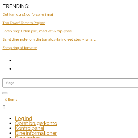
TRENDING:
Det kan du så og forspire i maj
The Dwarf Tomato Project
Forspiring: Uden jord, med vat & zip-pose
Saml dine noter om din tomatdyrkning eet sted – smart, ...
Forspiring af tomater
0 Items

Log ind
Opret brugerkonto
Kontrolpanel
Dine informationer