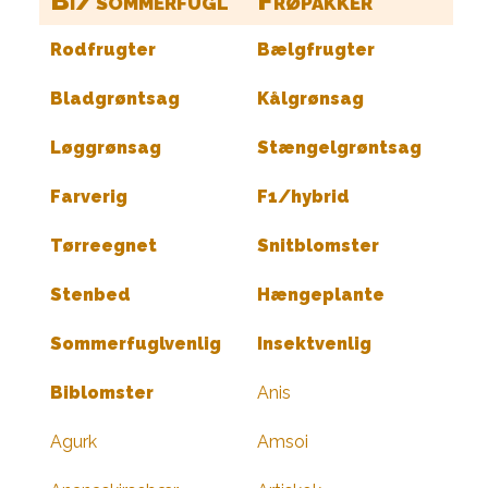
Bi/sommerfugl
Frøpakker
Rodfrugter
Bælgfrugter
Bladgrøntsag
Kålgrønsag
Løggrønsag
Stængelgrøntsag
Farverig
F1/hybrid
Tørreegnet
Snitblomster
Stenbed
Hængeplante
Sommerfuglvenlig
Insektvenlig
Biblomster
Anis
Agurk
Amsoi