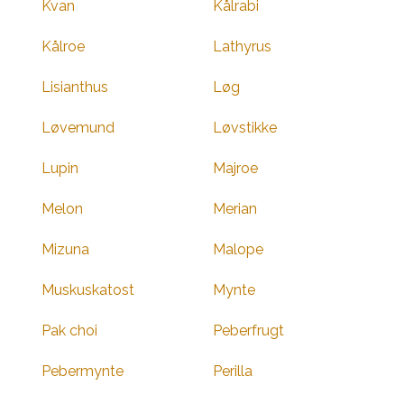
Kvan
Kålrabi
Kålroe
Lathyrus
Lisianthus
Løg
Løvemund
Løvstikke
Lupin
Majroe
Melon
Merian
Mizuna
Malope
Muskuskatost
Mynte
Pak choi
Peberfrugt
Pebermynte
Perilla