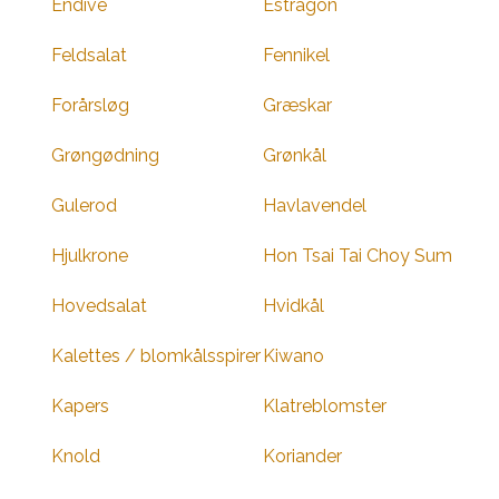
Endive
Estragon
Feldsalat
Fennikel
Forårsløg
Græskar
Grøngødning
Grønkål
Gulerod
Havlavendel
Hjulkrone
Hon Tsai Tai Choy Sum
Hovedsalat
Hvidkål
Kalettes / blomkålsspirer
Kiwano
Kapers
Klatreblomster
Knold
Koriander