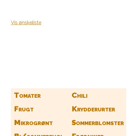
Vis ønskeliste
Kurv
Find alle dine frø her
Tomater
Chili
Frugt
Krydderurter
Mikrogrønt
Sommerblomster