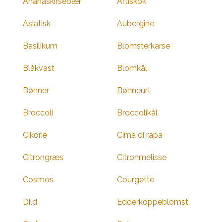
Ananaskirsebær
Artiskok
Asiatisk
Aubergine
Basilikum
Blomsterkarse
Blåkvast
Blomkål
Bønner
Bønneurt
Broccoli
Broccolikål
Cikorie
Cima di rapa
Citrongræs
Citronmelisse
Cosmos
Courgette
Dild
Edderkoppeblomst