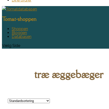
Dine ordrer
Tomat-shoppen
Shoppen
Bloggen
Databasen
Vælg Side
træ æggebæger