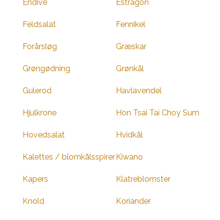
Endive
Estragon
Feldsalat
Fennikel
Forårsløg
Græskar
Grøngødning
Grønkål
Gulerod
Havlavendel
Hjulkrone
Hon Tsai Tai Choy Sum
Hovedsalat
Hvidkål
Kalettes / blomkålsspirer
Kiwano
Kapers
Klatreblomster
Knold
Koriander