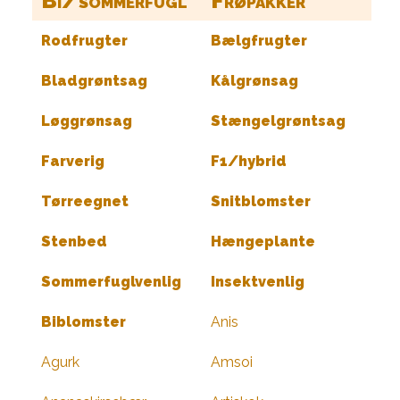
Bi/sommerfugl
Frøpakker
Rodfrugter
Bælgfrugter
Bladgrøntsag
Kålgrønsag
Løggrønsag
Stængelgrøntsag
Farverig
F1/hybrid
Tørreegnet
Snitblomster
Stenbed
Hængeplante
Sommerfuglvenlig
Insektvenlig
Biblomster
Anis
Agurk
Amsoi