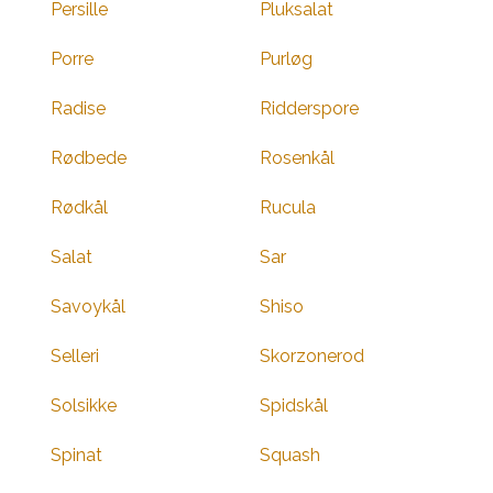
Persille
Pluksalat
Porre
Purløg
Radise
Ridderspore
Rødbede
Rosenkål
Rødkål
Rucula
Salat
Sar
Savoykål
Shiso
Selleri
Skorzonerod
Solsikke
Spidskål
Spinat
Squash