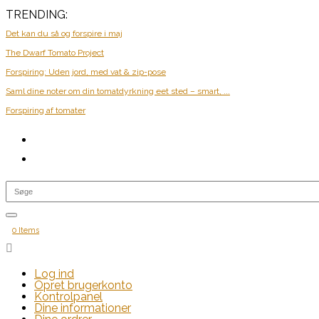
TRENDING:
Det kan du så og forspire i maj
The Dwarf Tomato Project
Forspiring: Uden jord, med vat & zip-pose
Saml dine noter om din tomatdyrkning eet sted – smart, ...
Forspiring af tomater
0 Items

Log ind
Opret brugerkonto
Kontrolpanel
Dine informationer