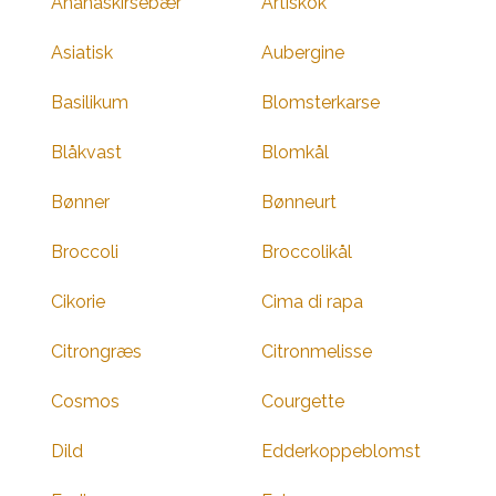
Ananaskirsebær
Artiskok
Asiatisk
Aubergine
Basilikum
Blomsterkarse
Blåkvast
Blomkål
Bønner
Bønneurt
Broccoli
Broccolikål
Cikorie
Cima di rapa
Citrongræs
Citronmelisse
Cosmos
Courgette
Dild
Edderkoppeblomst