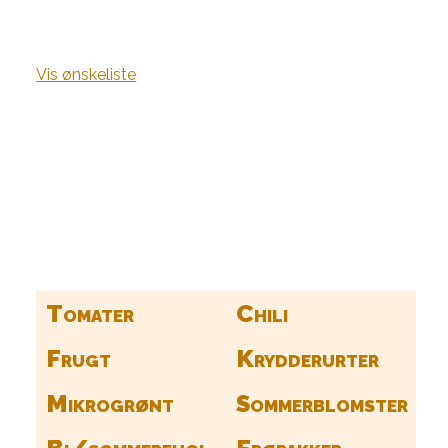
Vis ønskeliste
Kurv
Find alle dine frø her
Tomater
Chili
Frugt
Krydderurter
Mikrogrønt
Sommerblomster