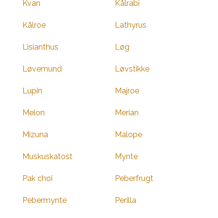
Kvan
Kålrabi
Kålroe
Lathyrus
Lisianthus
Løg
Løvemund
Løvstikke
Lupin
Majroe
Melon
Merian
Mizuna
Malope
Muskuskatost
Mynte
Pak choi
Peberfrugt
Pebermynte
Perilla