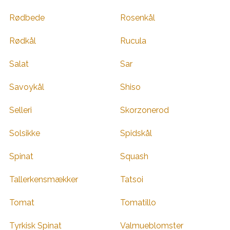
Rødbede
Rosenkål
Rødkål
Rucula
Salat
Sar
Savoykål
Shiso
Selleri
Skorzonerod
Solsikke
Spidskål
Spinat
Squash
Tallerkensmækker
Tatsoi
Tomat
Tomatillo
Tyrkisk Spinat
Valmueblomster