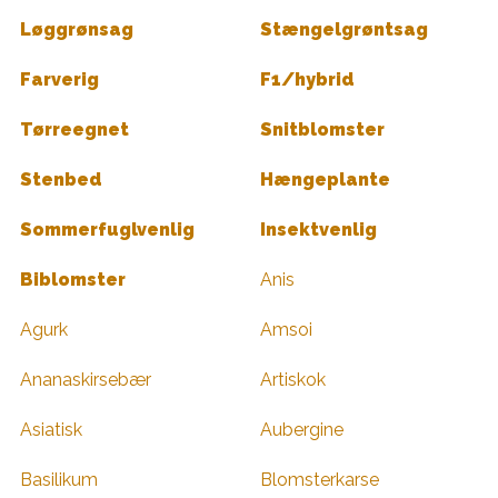
Løggrønsag
Stængelgrøntsag
Farverig
F1/hybrid
Tørreegnet
Snitblomster
Stenbed
Hængeplante
Sommerfuglvenlig
Insektvenlig
Biblomster
Anis
Agurk
Amsoi
Ananaskirsebær
Artiskok
Asiatisk
Aubergine
Basilikum
Blomsterkarse