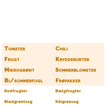
Kurv
Find alle dine frø her
Tomater
Chili
Frugt
Krydderurter
Mikrogrønt
Sommerblomster
Bi/sommerfugl
Frøpakker
Rodfrugter
Bælgfrugter
Bladgrøntsag
Kålgrønsag