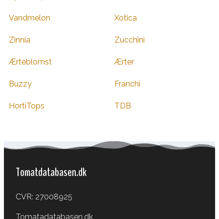
Vandmelon
Xotica
Zinnia
Zucchini
Ærteblomst
Ærter
Buzzy
Franchi
HortiTops
TDB
Tomatdatabasen.dk
CVR: 27008925
Tomatadatabasen.dk