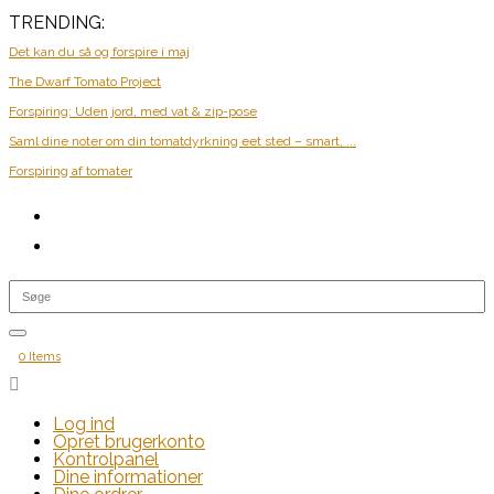
TRENDING:
Det kan du så og forspire i maj
The Dwarf Tomato Project
Forspiring: Uden jord, med vat & zip-pose
Saml dine noter om din tomatdyrkning eet sted – smart, ...
Forspiring af tomater
0 Items

Log ind
Opret brugerkonto
Kontrolpanel
Dine informationer