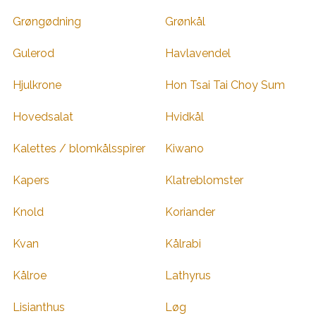
Grøngødning
Grønkål
Gulerod
Havlavendel
Hjulkrone
Hon Tsai Tai Choy Sum
Hovedsalat
Hvidkål
Kalettes / blomkålsspirer
Kiwano
Kapers
Klatreblomster
Knold
Koriander
Kvan
Kålrabi
Kålroe
Lathyrus
Lisianthus
Løg