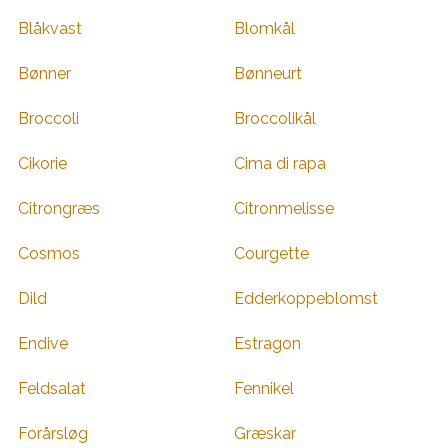
Blåkvast
Blomkål
Bønner
Bønneurt
Broccoli
Broccolikål
Cikorie
Cima di rapa
Citrongræs
Citronmelisse
Cosmos
Courgette
Dild
Edderkoppeblomst
Endive
Estragon
Feldsalat
Fennikel
Forårsløg
Græskar