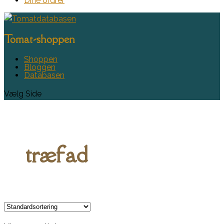
Dine ordrer
Tomat-shoppen
Shoppen
Bloggen
Databasen
Vælg Side
træfad