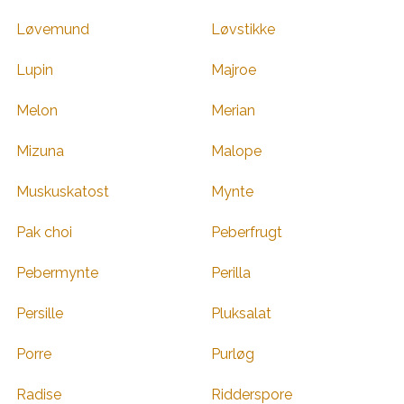
Løvemund
Løvstikke
Lupin
Majroe
Melon
Merian
Mizuna
Malope
Muskuskatost
Mynte
Pak choi
Peberfrugt
Pebermynte
Perilla
Persille
Pluksalat
Porre
Purløg
Radise
Ridderspore