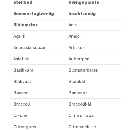
Stenbed
Hængeplante
Sommerfuglvenlig
Insektvenlig
Biblomster
Anis
Agurk
Amsoi
Ananaskirsebær
Artiskok
Asiatisk
Aubergine
Basilikum
Blomsterkarse
Blåkvast
Blomkål
Bønner
Bønneurt
Broccoli
Broccolikål
Cikorie
Cima di rapa
Citrongræs
Citronmelisse