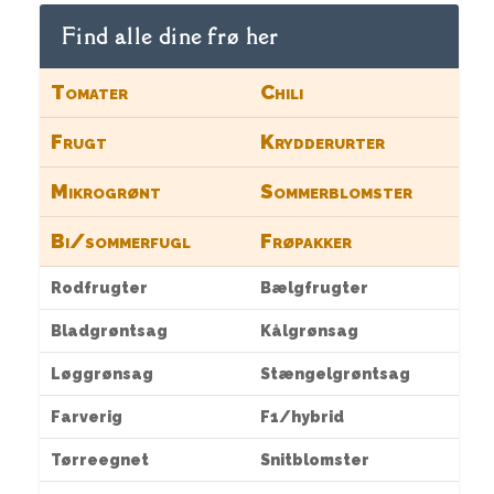
Find alle dine frø her
Tomater
Chili
Frugt
Krydderurter
Mikrogrønt
Sommerblomster
Bi/sommerfugl
Frøpakker
Rodfrugter
Bælgfrugter
Bladgrøntsag
Kålgrønsag
Løggrønsag
Stængelgrøntsag
Farverig
F1/hybrid
Tørreegnet
Snitblomster