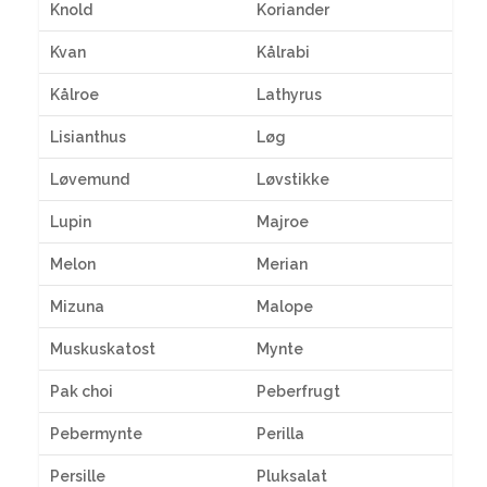
Knold
Koriander
Kvan
Kålrabi
Kålroe
Lathyrus
Lisianthus
Løg
Løvemund
Løvstikke
Lupin
Majroe
Melon
Merian
Mizuna
Malope
Muskuskatost
Mynte
Pak choi
Peberfrugt
Pebermynte
Perilla
Persille
Pluksalat