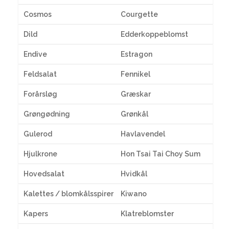
Cosmos
Courgette
Dild
Edderkoppeblomst
Endive
Estragon
Feldsalat
Fennikel
Forårsløg
Græskar
Grøngødning
Grønkål
Gulerod
Havlavendel
Hjulkrone
Hon Tsai Tai Choy Sum
Hovedsalat
Hvidkål
Kalettes / blomkålsspirer
Kiwano
Kapers
Klatreblomster