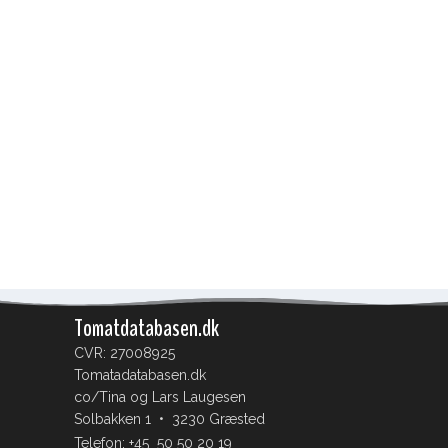
Tomatdatabasen.dk
CVR: 27008925
Tomatadatabasen.dk
co/Tina og Lars Laugesen
Solbakken 1 • 3230 Græsted
Telefon:
+45 50 50 20 19