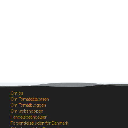
Om os
Om Tomatdatabasen
Om Tomatbloggen
Om webshoppen
Handelsbetingelser
Forsendelse uden for Danmark