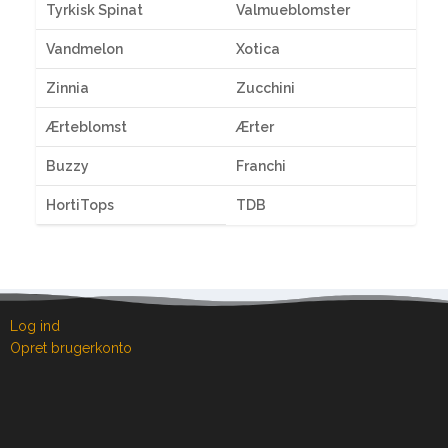
Tyrkisk Spinat
Valmueblomster
Vandmelon
Xotica
Zinnia
Zucchini
Ærteblomst
Ærter
Buzzy
Franchi
HortiTops
TDB
Log ind
Opret brugerkonto