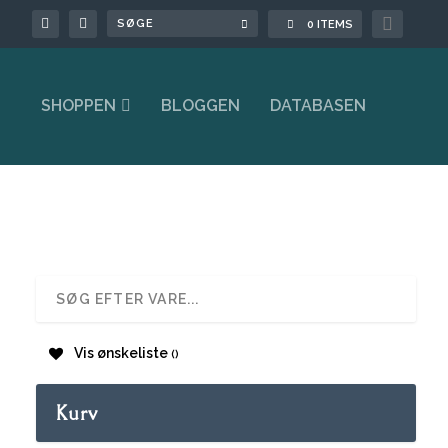

0 ITEMS
SHOPPEN
BLOGGEN
DATABASEN
Vis ønskeliste
Kurv