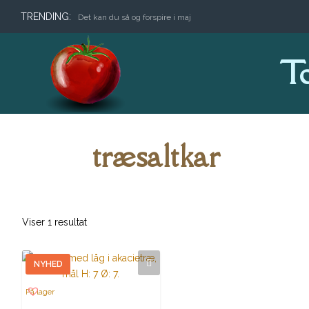
TRENDING:
Det kan du så og forspire i maj
T
træsaltkar
Viser 1 resultat
NYHED
På lager