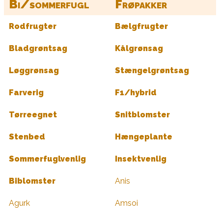
Bi/sommerfugl
Frøpakker
Rodfrugter
Bælgfrugter
Bladgrøntsag
Kålgrønsag
Løggrønsag
Stængelgrøntsag
Farverig
F1/hybrid
Tørreegnet
Snitblomster
Stenbed
Hængeplante
Sommerfuglvenlig
Insektvenlig
Biblomster
Anis
Agurk
Amsoi