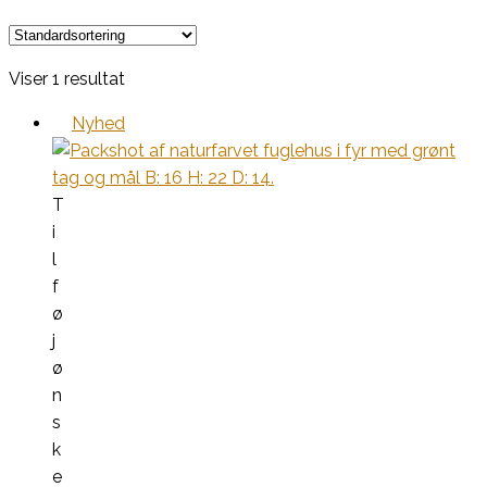
Viser 1 resultat
Nyhed
T
i
l
f
ø
j
ø
n
s
k
e