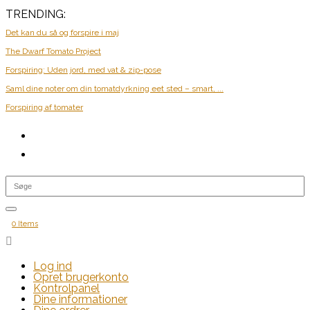
TRENDING:
Det kan du så og forspire i maj
The Dwarf Tomato Project
Forspiring: Uden jord, med vat & zip-pose
Saml dine noter om din tomatdyrkning eet sted – smart, ...
Forspiring af tomater
0 Items

Log ind
Opret brugerkonto
Kontrolpanel
Dine informationer