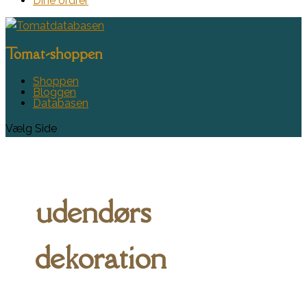
Dine ordrer
Tomat-shoppen
Shoppen
Bloggen
Databasen
Vælg Side
udendørs
dekoration