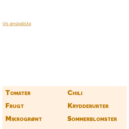
Vis ønskeliste
Kurv
Find alle dine frø her
Tomater
Chili
Frugt
Krydderurter
Mikrogrønt
Sommerblomster