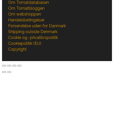
Om Tomatdatabasen
Om Tomatbloggen
Om webshoppen
Handelsbetingelser
Forsendelse uden for Danmark
Shipping outside Denmark
Cookie og -privatlivspolitik
Cookiepolitik (EU)
Copyright