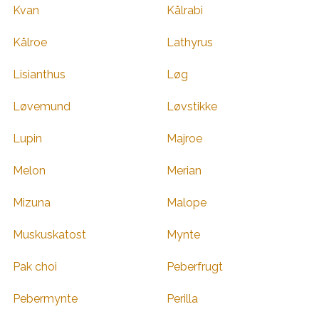
Kvan
Kålrabi
Kålroe
Lathyrus
Lisianthus
Løg
Løvemund
Løvstikke
Lupin
Majroe
Melon
Merian
Mizuna
Malope
Muskuskatost
Mynte
Pak choi
Peberfrugt
Pebermynte
Perilla