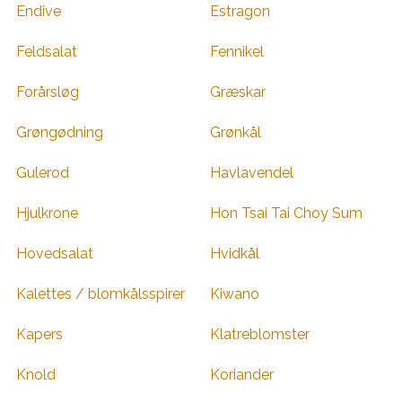
Endive
Estragon
Feldsalat
Fennikel
Forårsløg
Græskar
Grøngødning
Grønkål
Gulerod
Havlavendel
Hjulkrone
Hon Tsai Tai Choy Sum
Hovedsalat
Hvidkål
Kalettes / blomkålsspirer
Kiwano
Kapers
Klatreblomster
Knold
Koriander