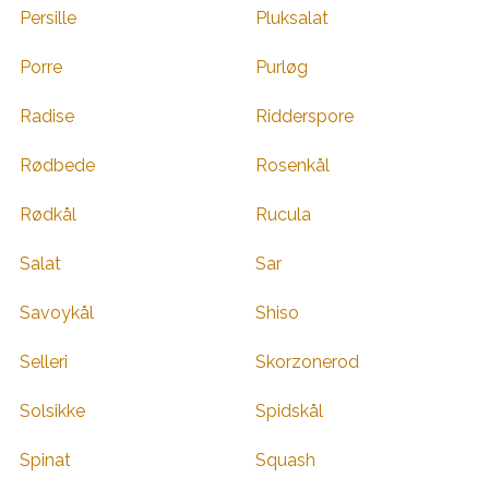
Persille
Pluksalat
Porre
Purløg
Radise
Ridderspore
Rødbede
Rosenkål
Rødkål
Rucula
Salat
Sar
Savoykål
Shiso
Selleri
Skorzonerod
Solsikke
Spidskål
Spinat
Squash