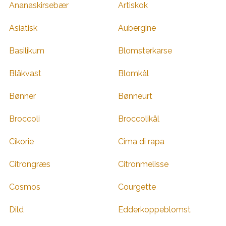
Ananaskirsebær
Artiskok
Asiatisk
Aubergine
Basilikum
Blomsterkarse
Blåkvast
Blomkål
Bønner
Bønneurt
Broccoli
Broccolikål
Cikorie
Cima di rapa
Citrongræs
Citronmelisse
Cosmos
Courgette
Dild
Edderkoppeblomst