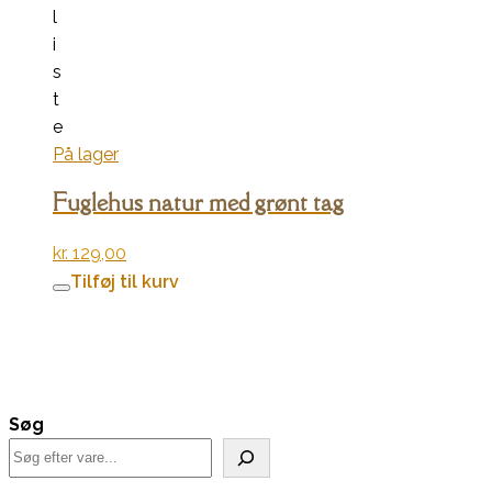
l
i
s
t
e
På lager
Fuglehus natur med grønt tag
kr.
129,00
Tilføj til kurv
Søg