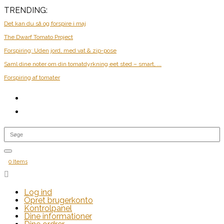
TRENDING:
Det kan du så og forspire i maj
The Dwarf Tomato Project
Forspiring: Uden jord, med vat & zip-pose
Saml dine noter om din tomatdyrkning eet sted – smart, ...
Forspiring af tomater
0 Items

Log ind
Opret brugerkonto
Kontrolpanel
Dine informationer