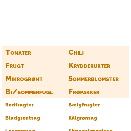
Kurv
Find alle dine frø her
Tomater
Chili
Frugt
Krydderurter
Mikrogrønt
Sommerblomster
Bi/sommerfugl
Frøpakker
Rodfrugter
Bælgfrugter
Bladgrøntsag
Kålgrønsag