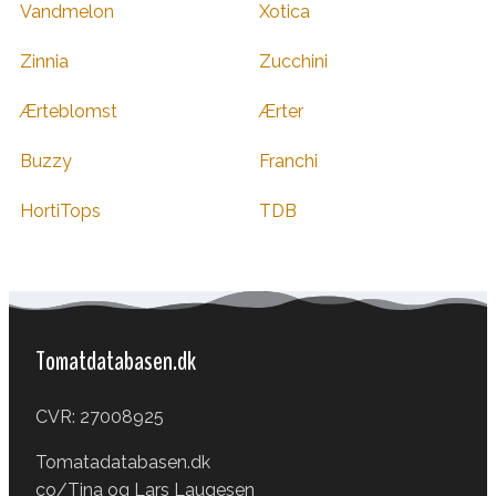
Vandmelon
Xotica
Zinnia
Zucchini
Ærteblomst
Ærter
Buzzy
Franchi
HortiTops
TDB
Tomatdatabasen.dk
CVR: 27008925
Tomatadatabasen.dk
co/Tina og Lars Laugesen