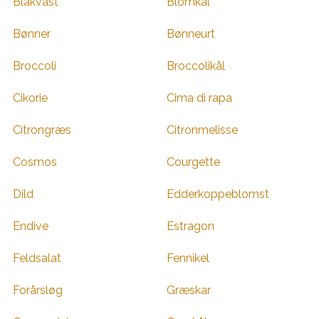
Blåkvast
Blomkål
Bønner
Bønneurt
Broccoli
Broccolikål
Cikorie
Cima di rapa
Citrongræs
Citronmelisse
Cosmos
Courgette
Dild
Edderkoppeblomst
Endive
Estragon
Feldsalat
Fennikel
Forårsløg
Græskar