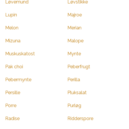
Løvemund
Løvstikke
Lupin
Majroe
Melon
Merian
Mizuna
Malope
Muskuskatost
Mynte
Pak choi
Peberfrugt
Pebermynte
Perilla
Persille
Pluksalat
Porre
Purløg
Radise
Ridderspore