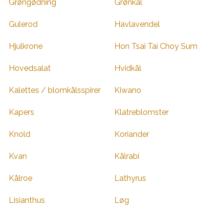
Grøngødning
Grønkål
Gulerod
Havlavendel
Hjulkrone
Hon Tsai Tai Choy Sum
Hovedsalat
Hvidkål
Kalettes / blomkålsspirer
Kiwano
Kapers
Klatreblomster
Knold
Koriander
Kvan
Kålrabi
Kålroe
Lathyrus
Lisianthus
Løg