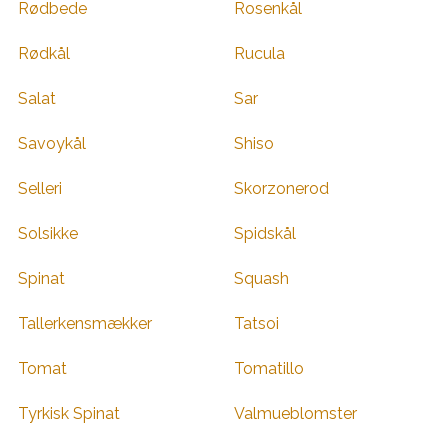
Rødbede
Rosenkål
Rødkål
Rucula
Salat
Sar
Savoykål
Shiso
Selleri
Skorzonerod
Solsikke
Spidskål
Spinat
Squash
Tallerkensmækker
Tatsoi
Tomat
Tomatillo
Tyrkisk Spinat
Valmueblomster