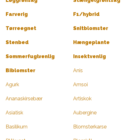
Løggrønsag
Stængelgrøntsag
Farverig
F1/hybrid
Tørreegnet
Snitblomster
Stenbed
Hængeplante
Sommerfuglvenlig
Insektvenlig
Biblomster
Anis
Agurk
Amsoi
Ananaskirsebær
Artiskok
Asiatisk
Aubergine
Basilikum
Blomsterkarse