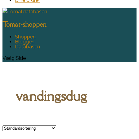
Dine ordrer
Tomat-shoppen
Shoppen
Bloggen
Databasen
Vælg Side
vandingsdug