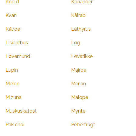
Knold
Koriander
Kvan
Kålrabi
Kålroe
Lathyrus
Lisianthus
Løg
Løvemund
Løvstikke
Lupin
Majroe
Melon
Merian
Mizuna
Malope
Muskuskatost
Mynte
Pak choi
Peberfrugt