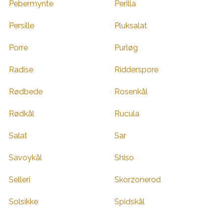
Pebermynte
Perilla
Persille
Pluksalat
Porre
Purløg
Radise
Ridderspore
Rødbede
Rosenkål
Rødkål
Rucula
Salat
Sar
Savoykål
Shiso
Selleri
Skorzonerod
Solsikke
Spidskål