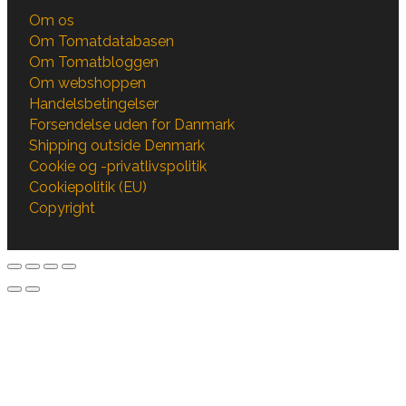
Om os
Om Tomatdatabasen
Om Tomatbloggen
Om webshoppen
Handelsbetingelser
Forsendelse uden for Danmark
Shipping outside Denmark
Cookie og -privatlivspolitik
Cookiepolitik (EU)
Copyright