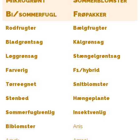
Bi/sommerfugl
Frøpakker
Rodfrugter
Bælgfrugter
Bladgrøntsag
Kålgrønsag
Løggrønsag
Stængelgrøntsag
Farverig
F1/hybrid
Tørreegnet
Snitblomster
Stenbed
Hængeplante
Sommerfuglvenlig
Insektvenlig
Biblomster
Anis