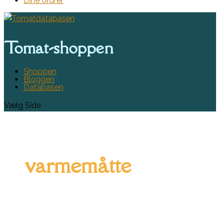
Dine ordrer
Tomat-shoppen
Shoppen
Bloggen
Databasen
Vælg Side
varmemåtte