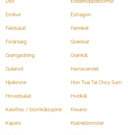
Dild
Edderkoppeblomst
Endive
Estragon
Feldsalat
Fennikel
Forårsløg
Græskar
Grøngødning
Grønkål
Gulerod
Havlavendel
Hjulkrone
Hon Tsai Tai Choy Sum
Hovedsalat
Hvidkål
Kalettes / blomkålsspirer
Kiwano
Kapers
Klatreblomster