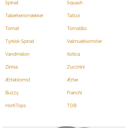
Spinat
Squash
Tallerkensmækker
Tatsoi
Tomat
Tomatillo
Tyrkisk Spinat
Valmueblomster
Vandmelon
Xotica
Zinnia
Zucchini
Ærteblomst
Ærter
Buzzy
Franchi
HortiTops
TDB