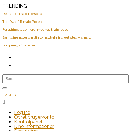
TRENDING:
Det kan du så og forspire i maj
The Dwarf Tomato Project
Forspiring: Uden jord, med vat & zip-pose
Saml dine noter om din tomatdyrkning eet sted – smart, ...
Forspiring af tomater
0 Items

Log ind
Opret brugerkonto
Kontrolpanel
Dine informationer