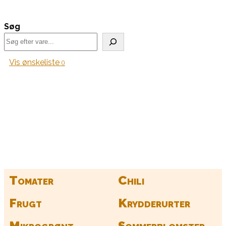
Søg
Vis ønskeliste
Kurv
Find alle dine frø her
Tomater
Chili
Frugt
Krydderurter
Mikrogrønt
Sommerblomster