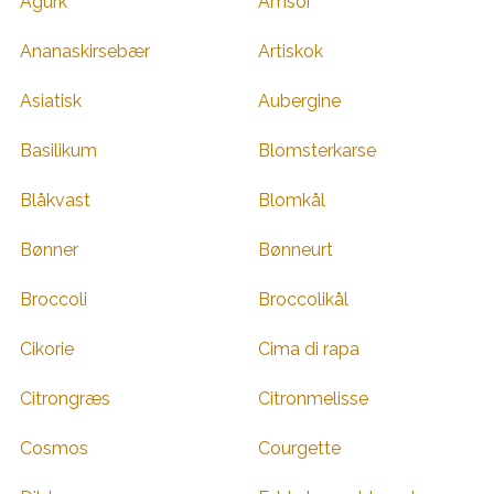
Agurk
Amsoi
Ananaskirsebær
Artiskok
Asiatisk
Aubergine
Basilikum
Blomsterkarse
Blåkvast
Blomkål
Bønner
Bønneurt
Broccoli
Broccolikål
Cikorie
Cima di rapa
Citrongræs
Citronmelisse
Cosmos
Courgette