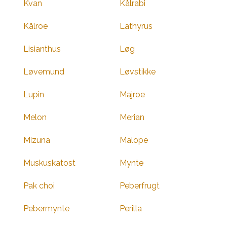
Kvan
Kålrabi
Kålroe
Lathyrus
Lisianthus
Løg
Løvemund
Løvstikke
Lupin
Majroe
Melon
Merian
Mizuna
Malope
Muskuskatost
Mynte
Pak choi
Peberfrugt
Pebermynte
Perilla