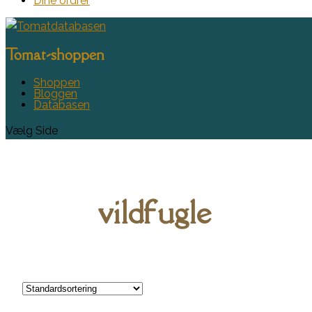
Dine ordrer
Tomat-shoppen
Shoppen
Bloggen
Databasen
Vælg Side
vildfugle