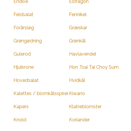
Endive
Estragon
Feldsalat
Fennikel
Forårsløg
Græskar
Grøngødning
Grønkål
Gulerod
Havlavendel
Hjulkrone
Hon Tsai Tai Choy Sum
Hovedsalat
Hvidkål
Kalettes / blomkålsspirer
Kiwano
Kapers
Klatreblomster
Knold
Koriander