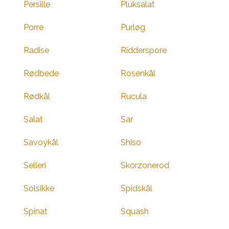
Persille
Pluksalat
Porre
Purløg
Radise
Ridderspore
Rødbede
Rosenkål
Rødkål
Rucula
Salat
Sar
Savoykål
Shiso
Selleri
Skorzonerod
Solsikke
Spidskål
Spinat
Squash