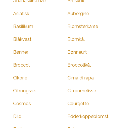
Ananaskirsebær
Artiskok
Asiatisk
Aubergine
Basilikum
Blomsterkarse
Blåkvast
Blomkål
Bønner
Bønneurt
Broccoli
Broccolikål
Cikorie
Cima di rapa
Citrongræs
Citronmelisse
Cosmos
Courgette
Dild
Edderkoppeblomst