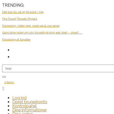
TRENDING:
Det kan du så og forspire i maj
The Dwarf Tomato Project
Forspiring: Uden jord, med vat & zip-pose
Saml dine noter om din tomatdyrkning eet sted – smart, ...
Forspiring af tomater
0 Items

Log ind
Opret brugerkonto
Kontrolpanel
Dine informationer