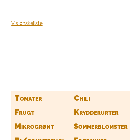
Vis ønskeliste
Kurv
Find alle dine frø her
Tomater
Chili
Frugt
Krydderurter
Mikrogrønt
Sommerblomster