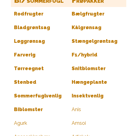
Bi/sommerfugl
Frøpakker
Rodfrugter
Bælgfrugter
Bladgrøntsag
Kålgrønsag
Løggrønsag
Stængelgrøntsag
Farverig
F1/hybrid
Tørreegnet
Snitblomster
Stenbed
Hængeplante
Sommerfuglvenlig
Insektvenlig
Biblomster
Anis
Agurk
Amsoi