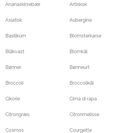
Ananaskirsebær
Artiskok
Asiatisk
Aubergine
Basilikum
Blomsterkarse
Blåkvast
Blomkål
Bønner
Bønneurt
Broccoli
Broccolikål
Cikorie
Cima di rapa
Citrongræs
Citronmelisse
Cosmos
Courgette