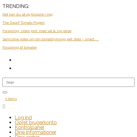
TRENDING:
Det kan du så og forspire i maj
The Dwarf Tomato Project
Forspiring: Uden jord, med vat & zip-pose
Saml dine noter om din tomatdyrkning eet sted – smart, ...
Forspiring af tomater
0 Items

Log ind
Opret brugerkonto
Kontrolpanel
Dine informationer