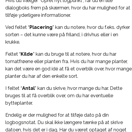
Hvis du vælger “Opret nyt logpunkt”, får du en lille
dialogboks frem på skærmen, hvor du har mulighed for at
tilføje yderligere informationer.
Ved feltet “
Placering
” kan du notere, hvor du f.eks. dyrker
sorten – det kunne være på friland, i drivhus eller i en
krukke.
Feltet “
Kilde
” kan du bruge til at notere, hvor du har
tomatfrøene eller planten fra. Hvis du har mange planter,
kan det være en god idé at få et overblik over, hvor mange
planter du har af den enkelte sort.
I feltet “
Antal
” kan du skrive, hvor mange du har. Dette
bruges til at få overblik over, om du har eventuelle
bytteplanter.
Endelig er der mulighed for at tilføje dato på din
logbogsnotat. Du skal ikke længere tænke på at skrive
datoen, hvis det er i dag. Har du været optaget af noget