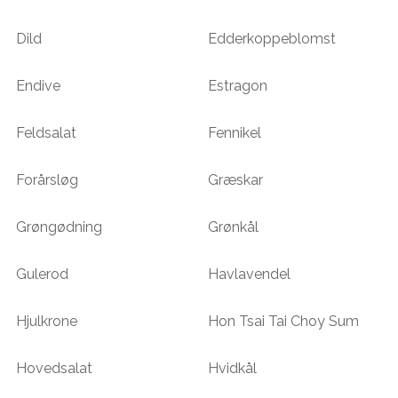
Dild
Edderkoppeblomst
Endive
Estragon
Feldsalat
Fennikel
Forårsløg
Græskar
Grøngødning
Grønkål
Gulerod
Havlavendel
Hjulkrone
Hon Tsai Tai Choy Sum
Hovedsalat
Hvidkål