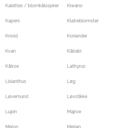
Kalettes / blomkålsspirer
Kiwano
Kapers
Klatreblomster
Knold
Koriander
Kvan
Kålrabi
Kålroe
Lathyrus
Lisianthus
Løg
Løvemund
Løvstikke
Lupin
Majroe
Melon
Merian