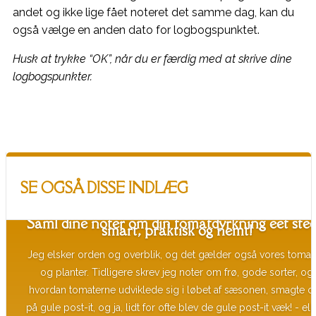
andet og ikke lige fået noteret det samme dag, kan du
også vælge en anden dato for logbogspunktet.
Husk at trykke “OK”, når du er færdig med at skrive dine
logbogspunkter.
SE OGSÅ DISSE INDLÆG
Saml dine noter om din tomatdyrkning eet sted
smart, praktisk og nemt!
Jeg elsker orden og overblik, og det gælder også vores tomat
og planter. Tidligere skrev jeg noter om frø, gode sorter, og
hvordan tomaterne udviklede sig i løbet af sæsonen, smagte os
på gule post-it, og ja, lidt for ofte blev de gule post-it væk! - eller