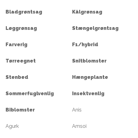
Bladgrøntsag
Kålgrønsag
Løggrønsag
Stængelgrøntsag
Farverig
F1/hybrid
Tørreegnet
Snitblomster
Stenbed
Hængeplante
Sommerfuglvenlig
Insektvenlig
Biblomster
Anis
Agurk
Amsoi