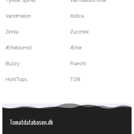
Tyrkisk Spinat
Valmueblomster
Vandmelon
Xotica
Zinnia
Zucchini
Ærteblomst
Ærter
Buzzy
Franchi
HortiTops
TDB
Tomatdatabasen.dk