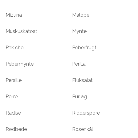
Mizuna
Malope
Muskuskatost
Mynte
Pak choi
Peberfrugt
Pebermynte
Perilla
Persille
Pluksalat
Porre
Purløg
Radise
Ridderspore
Rødbede
Rosenkål