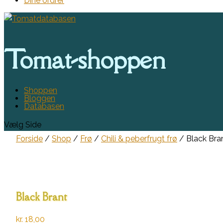
Dine ordrer
Tomat-shoppen
Shoppen
Bloggen
Databasen
Vælg Side
Forside
/
Shop
/
Frø
/
Chili & peberfrugt frø
/ Black Bra
Black Brant
kr.
18,00