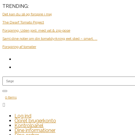
TRENDING:
Det kan du så og forspire i maj
The Dwarf Tomato Project
Forspiring: Uden jord, med vat & zip-pose
Saml dine noter om din tomatdyrkning eet sted – smart, ...
Forspiring af tomater
0 Items

Log ind
Opret brugerkonto
Kontrolpanel
Dine informationer