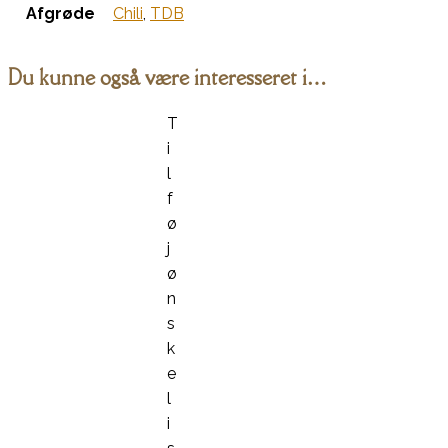
Afgrøde
Chili
,
TDB
Du kunne også være interesseret i…
T
i
l
f
ø
j
ø
n
s
k
e
l
i