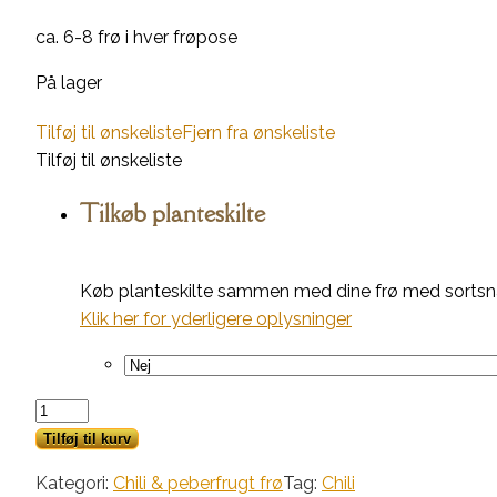
ca. 6-8 frø i hver frøpose
På lager
Tilføj til ønskeliste
Fjern fra ønskeliste
Tilføj til ønskeliste
Tilkøb planteskilte
Køb planteskilte sammen med dine frø med sortsnav
Klik her for yderligere oplysninger
Black
Brant
Tilføj til kurv
antal
Kategori:
Chili & peberfrugt frø
Tag:
Chili