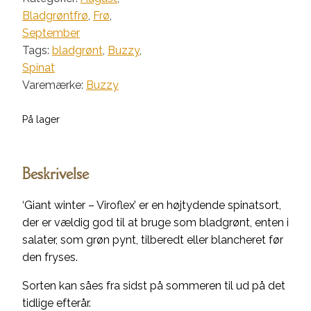
-
Bladgrøntfrø
,
Frø
,
Viroflex'
September
antal
Tags:
bladgrønt
,
Buzzy
,
Spinat
Varemærke:
Buzzy
På lager
Beskrivelse
‘Giant winter – Viroflex’ er en højtydende spinatsort,
der er vældig god til at bruge som bladgrønt, enten i
salater, som grøn pynt, tilberedt eller blancheret før
den fryses.
Sorten kan såes fra sidst på sommeren til ud på det
tidlige efterår.