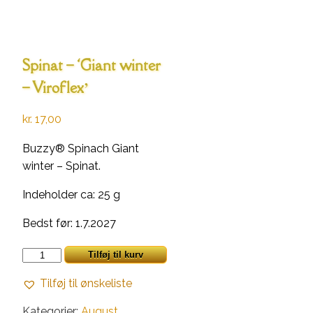
Spinat – ‘Giant winter
– Viroflex’
kr.
17,00
Buzzy® Spinach Giant
winter – Spinat.
Indeholder ca: 25 g
Bedst før: 1.7.2027
Spinat
Tilføj til kurv
-
Tilføj til ønskeliste
'Giant
winter
Kategorier:
August
,