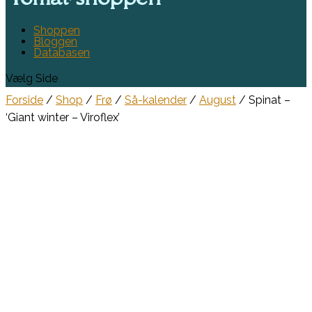
Shoppen
Bloggen
Databasen
Vælg Side
Forside
/
Shop
/
Frø
/
Så-kalender
/
August
/ Spinat –
‘Giant winter – Viroflex’