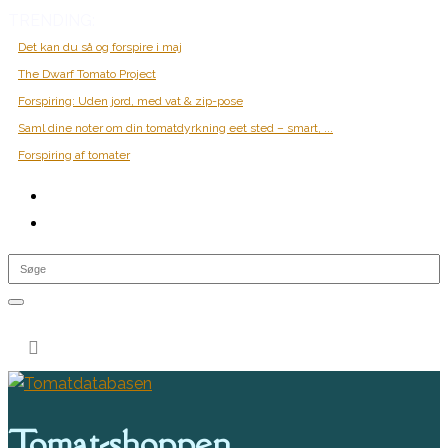
TRENDING:
Det kan du så og forspire i maj
The Dwarf Tomato Project
Forspiring: Uden jord, med vat & zip-pose
Saml dine noter om din tomatdyrkning eet sted – smart, ...
Forspiring af tomater
0 Items

Tomat-shoppen