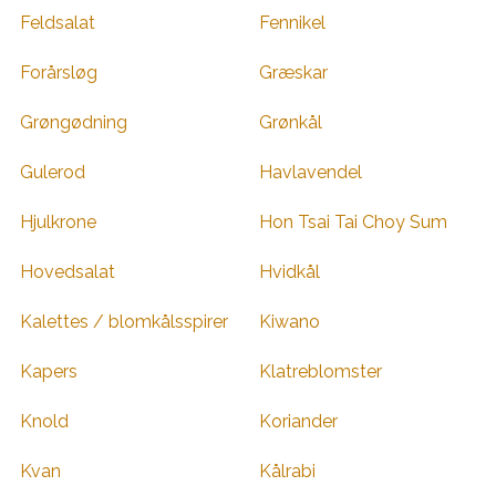
Feldsalat
Fennikel
Forårsløg
Græskar
Grøngødning
Grønkål
Gulerod
Havlavendel
Hjulkrone
Hon Tsai Tai Choy Sum
Hovedsalat
Hvidkål
Kalettes / blomkålsspirer
Kiwano
Kapers
Klatreblomster
Knold
Koriander
Kvan
Kålrabi