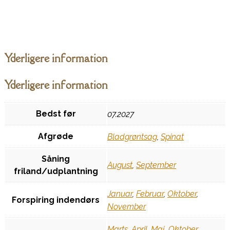
Yderligere information
Yderligere information
Bedst før
07.2027
Afgrøde
Bladgrøntsag
,
Spinat
Såning
August
,
September
friland/udplantning
Januar
,
Februar
,
Oktober
,
Forspiring indendørs
November
Marts
,
April
,
Maj
,
Oktober
,