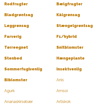
Rodfrugter
Bælgfrugter
Bladgrøntsag
Kålgrønsag
Løggrønsag
Stængelgrøntsag
Farverig
F1/hybrid
Tørreegnet
Snitblomster
Stenbed
Hængeplante
Sommerfuglvenlig
Insektvenlig
Biblomster
Anis
Agurk
Amsoi
Ananaskirsebær
Artiskok