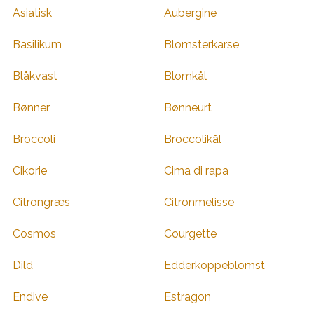
Asiatisk
Aubergine
Basilikum
Blomsterkarse
Blåkvast
Blomkål
Bønner
Bønneurt
Broccoli
Broccolikål
Cikorie
Cima di rapa
Citrongræs
Citronmelisse
Cosmos
Courgette
Dild
Edderkoppeblomst
Endive
Estragon