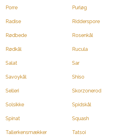
Porre
Purløg
Radise
Ridderspore
Rødbede
Rosenkål
Rødkål
Rucula
Salat
Sar
Savoykål
Shiso
Selleri
Skorzonerod
Solsikke
Spidskål
Spinat
Squash
Tallerkensmækker
Tatsoi