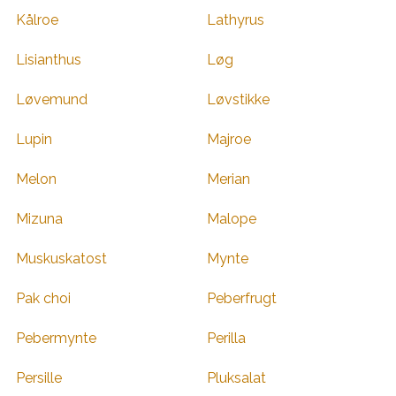
Kålroe
Lathyrus
Lisianthus
Løg
Løvemund
Løvstikke
Lupin
Majroe
Melon
Merian
Mizuna
Malope
Muskuskatost
Mynte
Pak choi
Peberfrugt
Pebermynte
Perilla
Persille
Pluksalat