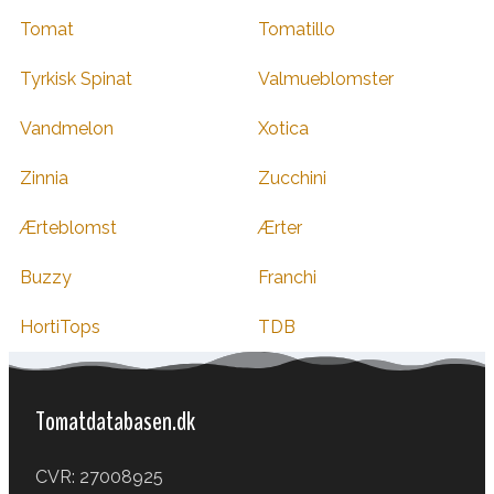
Tomat
Tomatillo
Tyrkisk Spinat
Valmueblomster
Vandmelon
Xotica
Zinnia
Zucchini
Ærteblomst
Ærter
Buzzy
Franchi
HortiTops
TDB
Tomatdatabasen.dk
CVR: 27008925