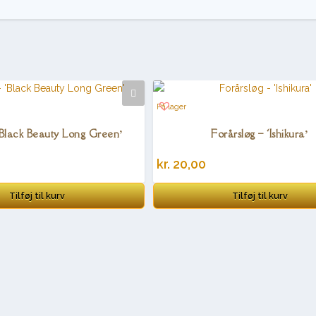
På lager
‘Black Beauty Long Green’
Forårsløg – ‘Ishikura’
kr.
20,00
Tilføj til kurv
Tilføj til kurv