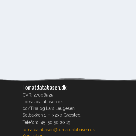
Tomatdatabasen.dk
CVR: 27008925
Tomatadatabasen.dk
co/Tina og Lars Laugesen
Solbakken 1 • 3230 Græsted
Telefon:
+45 50 50 20 19
tomatdatabasen@tomatdatabasen.dk
Kontakt os