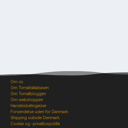
Om os
Om Tomatdatabasen
Om Tomatbloggen
Om webshoppen
Handelsbetingelser
Forsendelse uden for Danmark
Shipping outside Denmark
Cookie og -privatlivspolitik