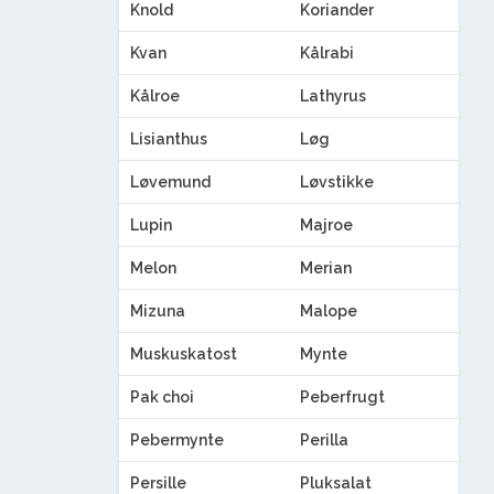
Knold
Koriander
Kvan
Kålrabi
Kålroe
Lathyrus
Lisianthus
Løg
Løvemund
Løvstikke
Lupin
Majroe
Melon
Merian
Mizuna
Malope
Muskuskatost
Mynte
Pak choi
Peberfrugt
Pebermynte
Perilla
Persille
Pluksalat