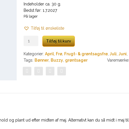
Indeholder ca. 30 g.
Bedst før: 1.7.2027
På lager
Tilføj til ønskeliste
Dwarf
Tilføj til kurv
bønner
-
Kategorier:
April
,
Frø
,
Frugt- & grøntsagsfrø
,
Juli
,
Juni
,
Admires
Tags:
Bønner
,
Buzzy
,
grøntsager
Varemærke
antal
old og plant ud efter midten af maj. Alternativt kan du så midt i maj ti