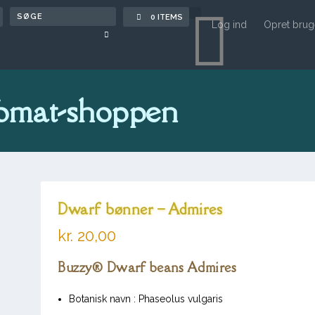

0 ITEMS
Log ind
Opret brug
omat-shoppen
Dwarf bønner – Admires
kr.
20,00
Buzzy® Dwarf beans Admires
Botanisk navn
:
Phaseolus vulgaris