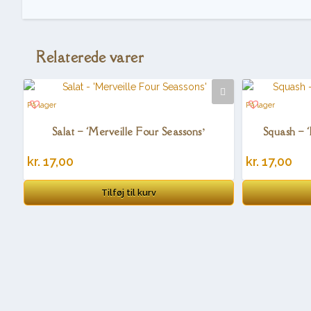
Relaterede varer
På lager
På lager
Salat – ‘Merveille Four Seassons’
Squash – 
kr.
17,00
kr.
17,00
Tilføj til kurv