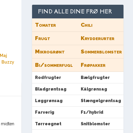
FIND ALLE DINE FRØ HER
Tomater
Chili
Frugt
Krydderurter
Mikrogrønt
Sommerblomster
Maj
:
Buzzy
Bi/sommerfugl
Frøpakker
Rodfrugter
Bælgfrugter
Bladgrøntsag
Kålgrønsag
Løggrønsag
Stængelgrøntsag
Farverig
F1/hybrid
l midten
Tørreegnet
Snitblomster