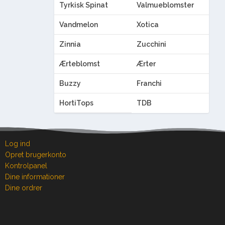
Tyrkisk Spinat
Valmueblomster
Vandmelon
Xotica
Zinnia
Zucchini
Ærteblomst
Ærter
Buzzy
Franchi
HortiTops
TDB
Log ind
Opret brugerkonto
Kontrolpanel
Dine informationer
Dine ordrer