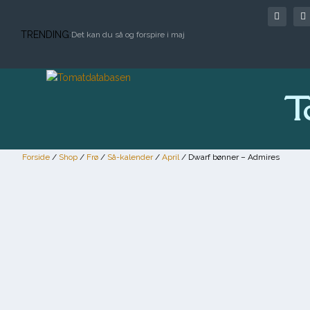
TRENDING:
Det kan du så og forspire i maj
T
Forside
/
Shop
/
Frø
/
Så-kalender
/
April
/ Dwarf bønner – Admires