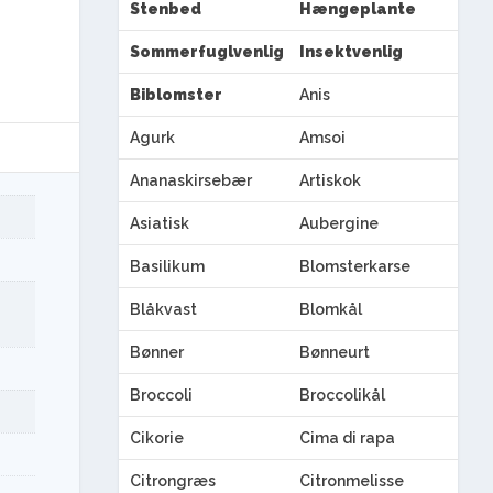
Stenbed
Hængeplante
Sommerfuglvenlig
Insektvenlig
Biblomster
Anis
Agurk
Amsoi
Ananaskirsebær
Artiskok
Asiatisk
Aubergine
Basilikum
Blomsterkarse
Blåkvast
Blomkål
Bønner
Bønneurt
Broccoli
Broccolikål
Cikorie
Cima di rapa
Citrongræs
Citronmelisse