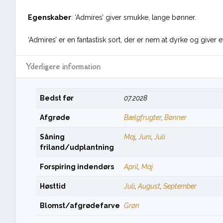
Egenskaber
: ‘Admires’ giver smukke, lange bønner.
‘Admires’ er en fantastisk sort, der er nem at dyrke og giver e
Yderligere information
Bedst før
07.2028
Afgrøde
Bælgfrugter
,
Bønner
Såning
Maj
,
Juni
,
Juli
friland/udplantning
Forspiring indendørs
April
,
Maj
Høsttid
Juli
,
August
,
September
Blomst/afgrødefarve
Grøn