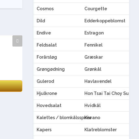
Cosmos
Courgette
Dild
Edderkoppeblomst
Endive
Estragon
Feldsalat
Fennikel
Forårsløg
Græskar
Grøngødning
Grønkål
Gulerod
Havlavendel
Hjulkrone
Hon Tsai Tai Choy Sum
Hovedsalat
Hvidkål
Kalettes / blomkålsspirer
Kiwano
Kapers
Klatreblomster