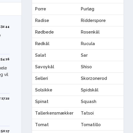
Porre
Purløg
Radise
Ridderspore
:32:44
Rødbede
Rosenkål
e
Rødkål
Rucula
Salat
Sar
:54:16
Savoykål
Shiso
hele
g vil
Selleri
Skorzonerod
Solsikke
Spidskål
:17:22
Spinat
Squash
Tallerkensmækker
Tatsoi
Tomat
Tomatillo
:50:17