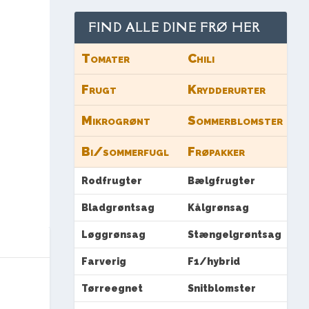
FIND ALLE DINE FRØ HER
Tomater
Chili
Frugt
Krydderurter
Mikrogrønt
Sommerblomster
Bi/sommerfugl
Frøpakker
Rodfrugter
Bælgfrugter
Bladgrøntsag
Kålgrønsag
Løggrønsag
Stængelgrøntsag
Farverig
F1/hybrid
Tørreegnet
Snitblomster