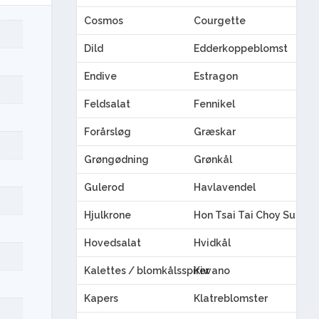
Cosmos
Courgette
Dild
Edderkoppeblomst
Endive
Estragon
Feldsalat
Fennikel
Forårsløg
Græskar
Grøngødning
Grønkål
Gulerod
Havlavendel
Hjulkrone
Hon Tsai Tai Choy Sum
Hovedsalat
Hvidkål
Kalettes / blomkålsspirer
Kiwano
Kapers
Klatreblomster