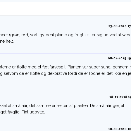
23-08-2020 17
ancer (grøn, rød, sort, gylden) plante og frugt skiller sig ud ved at vær
ne helt.
08-02-2019 19
terne er flotte med et flot farvespil. Planten var super sund igennem 
elvom de er flotte og dekorative fordi de er lodne er det ikke en je
18-11-2018 17
kket af små hår, det samme er resten af planten. De små hår gør, at
t flygtig. Fint udbytte.
18-08-2018 18