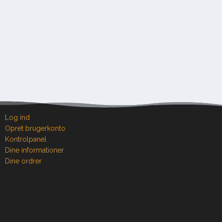
Log ind
Opret brugerkonto
Kontrolpanel
Dine informationer
Dine ordrer