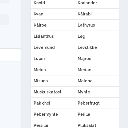
Knold
Koriander
Kvan
Kålrabi
Kålroe
Lathyrus
Lisianthus
Løg
Løvemund
Løvstikke
Lupin
Majroe
Melon
Merian
Mizuna
Malope
Muskuskatost
Mynte
Pak choi
Peberfrugt
Pebermynte
Perilla
Persille
Pluksalat