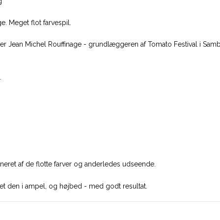
g
. Meget flot farvespil.
fter Jean Michel Rouffinage - grundlæggeren af Tomato Festival i Sambe
.
neret af de flotte farver og anderledes udseende.
rket den i ampel, og højbed - med godt resultat.