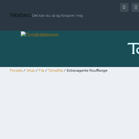
TRENDING:
Det kan du så og forspire i maj
T
Forside
/
Shop
/
Frø
/
Tomatfrø
/ Extravagante Rouffiange