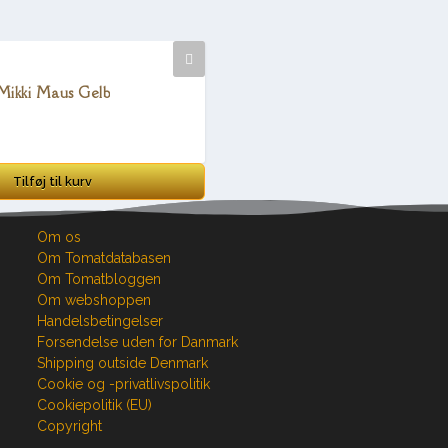
Mikki Maus Gelb
Tilføj til kurv
Om os
Om Tomatdatabasen
Om Tomatbloggen
Om webshoppen
Handelsbetingelser
Forsendelse uden for Danmark
Shipping outside Denmark
Cookie og -privatlivspolitik
Cookiepolitik (EU)
Copyright