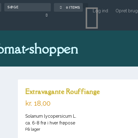

0 ITEMS
Log ind
Opret brug
omat-shoppen
Extravagante Rouffiange
kr.
18,00
Solanum lycopersicum L.
ca. 6-8 frø i hver frøpose
På lager