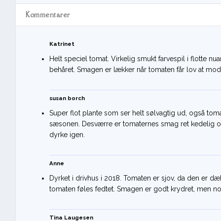
Kommentarer
Katrinet
Helt speciel tomat. Virkelig smukt farvespil i flotte nu
behåret. Smagen er lækker når tomaten får lov at mod
susan borch
Super flot plante som ser helt sølvagtig ud, også toma
sæsonen. Desværre er tomaternes smag ret kedelig og s
dyrke igen.
Anne
Dyrket i drivhus i 2018. Tomaten er sjov, da den er dæ
tomaten føles fedtet. Smagen er godt krydret, men noge
Tina Laugesen