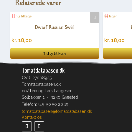
Relaterede varer
Kun 3 tilbage
På lager
Dwarf Russian Swirl
kr.
18,00
kr.
18,00
Tilføj til kurv
Tomatdatabasen.dk
CVR: 27008925
Tomatadatabasen.dk
co/Tina og Lars Laugesen
Solbakken 1 • 3230 Græsted
Telefon:
+45 50 50 20 19
tomatdatabasen@tomatdatabasen.dk
Kontakt os