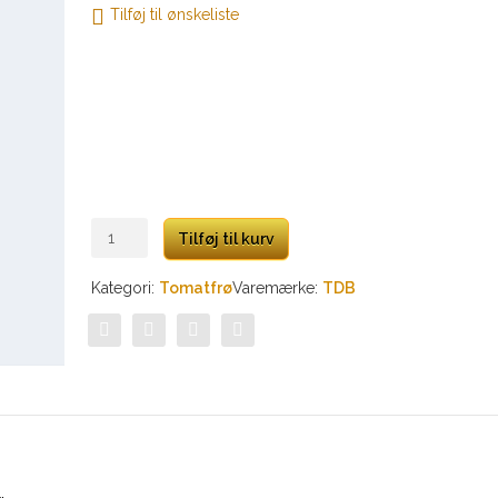
Tilføj til ønskeliste
Extravagante
Tilføj til kurv
Rouffiange
antal
Kategori:
Tomatfrø
Varemærke:
TDB