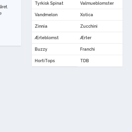
Tyrkisk Spinat
Valmueblomster
året.
e
Vandmelon
Xotica
Zinnia
Zucchini
Ærteblomst
Ærter
Buzzy
Franchi
HortiTops
TDB