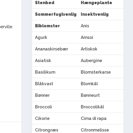
Stenbed
Hængeplante
Sommerfuglvenlig
Insektvenlig
Biblomster
Anis
rville.
Agurk
Amsoi
Ananaskirsebær
Artiskok
Asiatisk
Aubergine
Basilikum
Blomsterkarse
Blåkvast
Blomkål
Bønner
Bønneurt
Broccoli
Broccolikål
Cikorie
Cima di rapa
Citrongræs
Citronmelisse