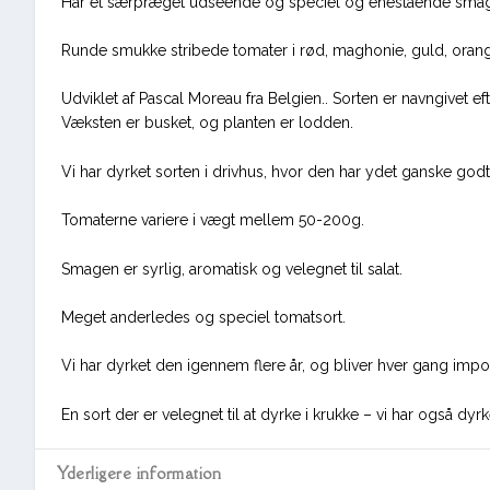
Har et særpræget udseende og speciel og enestående sma
Runde smukke stribede tomater i rød, maghonie, guld, orange
Udviklet af Pascal Moreau fra Belgien.. Sorten er navngivet e
Væksten er busket, og planten er lodden.
Vi har dyrket sorten i drivhus, hvor den har ydet ganske godt
Tomaterne variere i vægt mellem 50-200g.
Smagen er syrlig, aromatisk og velegnet til salat.
Meget anderledes og speciel tomatsort.
Vi har dyrket den igennem flere år, og bliver hver gang impo
En sort der er velegnet til at dyrke i krukke – vi har også dy
Yderligere information