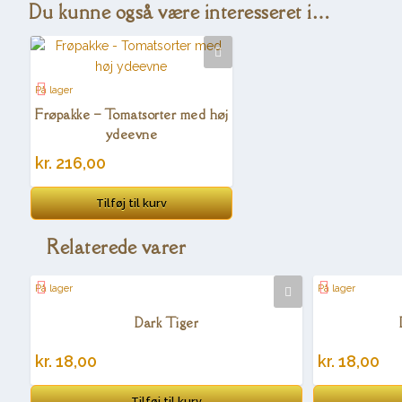
Du kunne også være interesseret i…
På lager
Frøpakke – Tomatsorter med høj
ydeevne
kr.
216,00
Tilføj til kurv
Relaterede varer
På lager
På lager
Dark Tiger
kr.
18,00
kr.
18,00
Tilføj til kurv