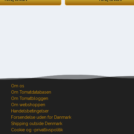
Om os
Om Tomatdatabasen
Om Tomatbloggen
Om webshoppen
Handelsbetingelser
Forsendelse uden for Danmark
Shipping outside Denmark
Cookie og -privatlivspolitik