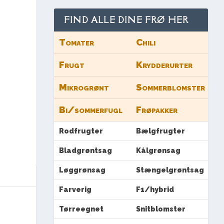
FIND ALLE DINE FRØ HER
Tomater
Chili
Frugt
Krydderurter
Mikrogrønt
Sommerblomster
Bi/sommerfugl
Frøpakker
Rodfrugter
Bælgfrugter
Bladgrøntsag
Kålgrønsag
Løggrønsag
Stængelgrøntsag
Farverig
F1/hybrid
Tørreegnet
Snitblomster