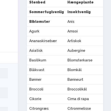
Stenbed
Hængeplante
Sommerfuglvenlig
Insektvenlig
Biblomster
Anis
Agurk
Amsoi
Ananaskirsebær
Artiskok
Asiatisk
Aubergine
Basilikum
Blomsterkarse
Blåkvast
Blomkål
Bønner
Bønneurt
Broccoli
Broccolikål
Cikorie
Cima di rapa
Citrongræs
Citronmelisse