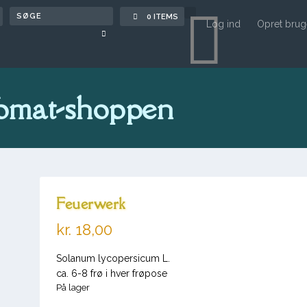

0 ITEMS
Log ind
Opret brug
omat-shoppen
Feuerwerk
kr.
18,00
Solanum lycopersicum L.
ca. 6-8 frø i hver frøpose
På lager