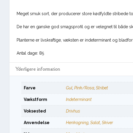
Meget smuk sort, der producerer store kødfyldte stribede t
De har en ganske god smagsprofil og er velegnet til både sk
Planterne er livskraftige, væksten er indeterminant og bladf
Antal dage: 85
Yderligere information
Farve
Gul
,
Pink/Rosa
,
Stribet
Vækstform
Indeterminant
Voksested
Drivhus
Anvendelse
Henkogning
,
Salat
,
Skiver