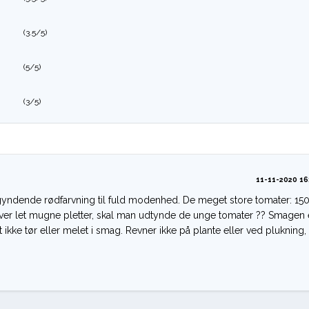
(3.5/5)
(5/5)
(3/5)
11-11-2020 16
begyndende rødfarvning til fuld modenhed. De meget store tomater: 15
iver let mugne pletter, skal man udtynde de unge tomater ?? Smagen 
 ikke tør eller melet i smag. Revner ikke på plante eller ved plukning,