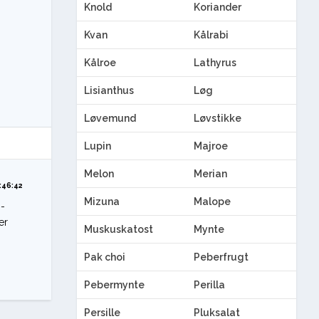
Knold
Koriander
Kvan
Kålrabi
Kålroe
Lathyrus
Lisianthus
Løg
Løvemund
Løvstikke
Lupin
Majroe
Melon
Merian
:46:42
Mizuna
Malope
0-
er
Muskuskatost
Mynte
Pak choi
Peberfrugt
Pebermynte
Perilla
Persille
Pluksalat