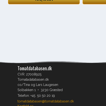
Tomatdatabasen.dk
CVR: 27008925
Tomatadatabasen.dk
co/Tina og Lars Laugesen
Solbakken 1 • 3230 Græsted
Telefon:
+45 50 50 20 19
tomatdatabasen@tomatdatabasen.dk
Kontakt os