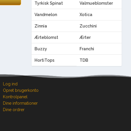
Tyrkisk Spinat
Valmueblomster
Vandmelon
Xotica
Zinnia
Zucchini
Ærteblomst
Ærter
Buzzy
Franchi
HortiTops
TDB
Log ind
Opret brugerkonto
Kontrolpanel
Dine informationer
Dine ordrer