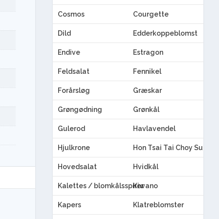
Cosmos
Courgette
Dild
Edderkoppeblomst
Endive
Estragon
Feldsalat
Fennikel
Forårsløg
Græskar
Grøngødning
Grønkål
Gulerod
Havlavendel
Hjulkrone
Hon Tsai Tai Choy Sum
Hovedsalat
Hvidkål
Kalettes / blomkålsspirer
Kiwano
Kapers
Klatreblomster