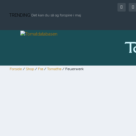
TRENDING:
Det kan du så og forspire i maj
T
Forside
/
Shop
/
Frø
/
Tomatfrø
/ Feuerwerk