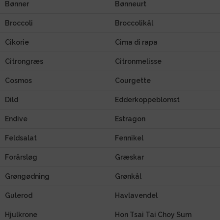
Bønner
Bønneurt
Broccoli
Broccolikål
Cikorie
Cima di rapa
Citrongræs
Citronmelisse
Cosmos
Courgette
Dild
Edderkoppeblomst
Endive
Estragon
Feldsalat
Fennikel
Forårsløg
Græskar
Grøngødning
Grønkål
Gulerod
Havlavendel
Hjulkrone
Hon Tsai Tai Choy Sum