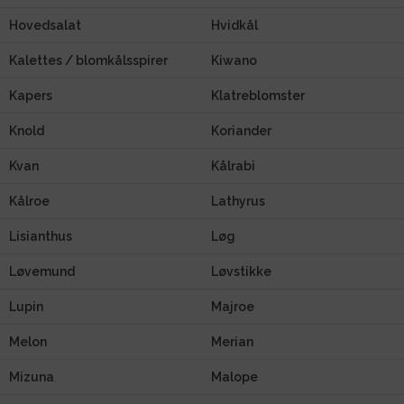
Hovedsalat
Hvidkål
Kalettes / blomkålsspirer
Kiwano
Kapers
Klatreblomster
Knold
Koriander
Kvan
Kålrabi
Kålroe
Lathyrus
Lisianthus
Løg
Løvemund
Løvstikke
Lupin
Majroe
Melon
Merian
Mizuna
Malope