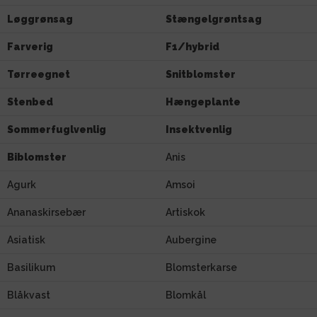
Løggrønsag
Stængelgrøntsag
Farverig
F1/hybrid
Tørreegnet
Snitblomster
Stenbed
Hængeplante
Sommerfuglvenlig
Insektvenlig
Biblomster
Anis
Agurk
Amsoi
Ananaskirsebær
Artiskok
Asiatisk
Aubergine
Basilikum
Blomsterkarse
Blåkvast
Blomkål