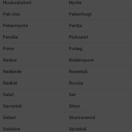
Muskuskatost
Mynte
Pak choi
Peberfrugt
Pebermynte
Perilla
Persille
Pluksalat
Porre
Purløg
Radise
Ridderspore
Rødbede
Rosenkål
Rødkål
Rucula
Salat
Sar
Savoykål
Shiso
Selleri
Skorzonerod
Solsikke
Spidskål