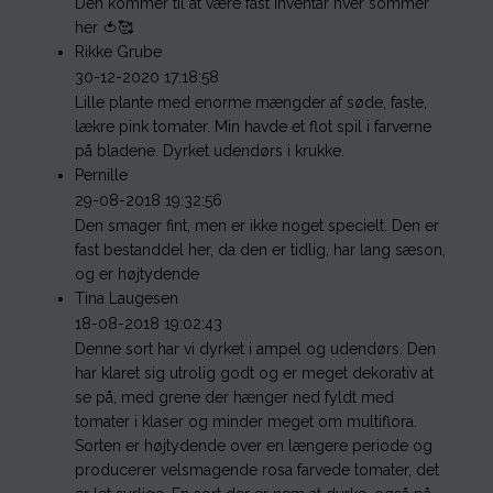
Den kommer til at være fast inventar hver sommer
her 🍅🥰
Rikke Grube
30-12-2020 17:18:58
Lille plante med enorme mængder af søde, faste,
lækre pink tomater. Min havde et flot spil i farverne
på bladene. Dyrket udendørs i krukke.
Pernille
29-08-2018 19:32:56
Den smager fint, men er ikke noget specielt. Den er
fast bestanddel her, da den er tidlig, har lang sæson,
og er højtydende
Tina Laugesen
18-08-2018 19:02:43
Denne sort har vi dyrket i ampel og udendørs. Den
har klaret sig utrolig godt og er meget dekorativ at
se på, med grene der hænger ned fyldt med
tomater i klaser og minder meget om multiflora.
Sorten er højtydende over en længere periode og
producerer velsmagende rosa farvede tomater, det