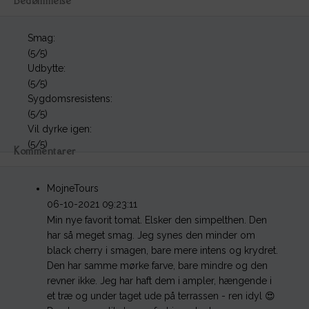
Bedømmelse
Smag:
(5/5)
Udbytte:
(5/5)
Sygdomsresistens:
(5/5)
Vil dyrke igen:
(5/5)
Kommentarer
MojneTours
06-10-2021 09:23:11
Min nye favorit tomat. Elsker den simpelthen. Den
har så meget smag. Jeg synes den minder om
black cherry i smagen, bare mere intens og krydret.
Den har samme mørke farve, bare mindre og den
revner ikke. Jeg har haft dem i ampler, hængende i
et træ og under taget ude på terrassen - ren idyl 😍