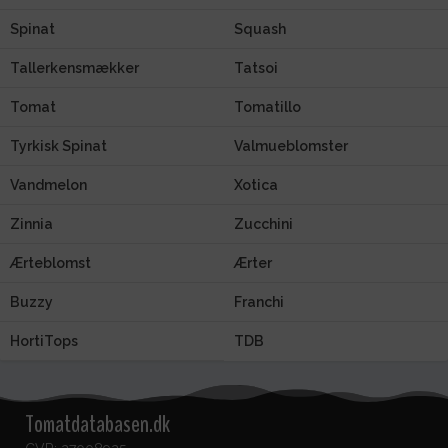
Spinat
Squash
Tallerkensmækker
Tatsoi
Tomat
Tomatillo
Tyrkisk Spinat
Valmueblomster
Vandmelon
Xotica
Zinnia
Zucchini
Ærteblomst
Ærter
Buzzy
Franchi
HortiTops
TDB
Tomatdatabasen.dk