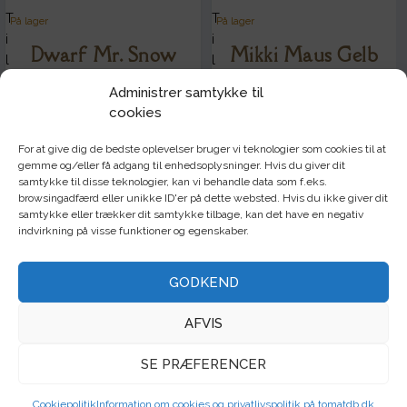
i
T
T
På lager
På lager
s
i
i
Dwarf Mr. Snow
Mikki Maus Gelb
t
l
l
e
f
f
Administrer samtykke til
kr.
18,00
kr.
18,00
ø
ø
cookies
j
j
Tilføj til kurv
Tilføj til kurv
ø
ø
For at give dig de bedste oplevelser bruger vi teknologier som cookies til at
n
n
gemme og/eller få adgang til enhedsoplysninger. Hvis du giver dit
samtykke til disse teknologier, kan vi behandle data som f.eks.
s
s
browsingadfærd eller unikke ID'er på dette websted. Hvis du ikke giver dit
T
På lager
k
k
samtykke eller trækker dit samtykke tilbage, kan det have en negativ
i
e
e
indvirkning på visse funktioner og egenskaber.
Dwarf Pink Passion
l
l
l
f
i
i
kr.
18,00
GODKEND
ø
s
s
j
t
t
Tilføj til kurv
AFVIS
ø
e
e
n
SE PRÆFERENCER
s
k
Cookiepolitik
Information om cookies og privatlivspolitik på tomatdb.dk