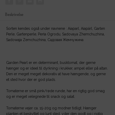
Beskrivelse
Sorten kendes også under navnene : Aiaparl, Aiapärl, Garten
Perle, Gartenperle, Perła Ogrodu, Sadovaya Zhemchuzhina,
Sadowaja Zemchuzhina, Садовая Жемчужина
Garden Pearl er en determinant, busktomat, der gerne
hænger og er ideel til dyrkning i krukker, ampel eller på altan.
Den er meget meget dekorativ at have hængende, og gerne
et sted hvor der er god plads.
Tomaterne er små pink/røde runde, har en rigtig god smag
og er meget velegnede til snack og salat.
Tomaterne vejer ca. 15-20g og modner tidligt. Hænger
planten et beskyttet og lunt sted, yder den godt og i rigtig