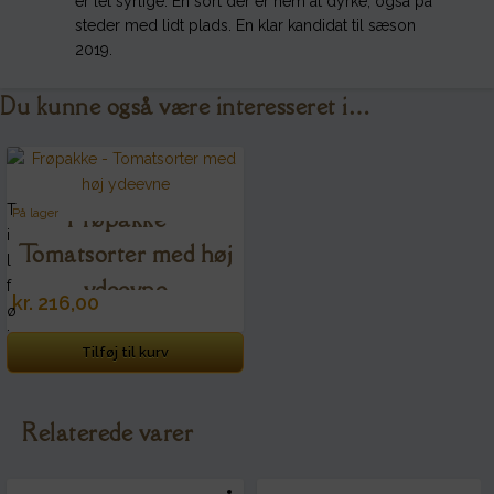
er let syrlige. En sort der er nem at dyrke, også på
steder med lidt plads. En klar kandidat til sæson
2019.
Du kunne også være interesseret i…
T
Frøpakke –
På lager
i
Tomatsorter med høj
l
ydeevne
f
kr.
216,00
ø
j
Tilføj til kurv
ø
n
s
Relaterede varer
k
e
l