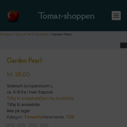
Tomat-shoppen
Forside
/
Shop
/
Frø
/
Tomatfrø
/ Garden Pearl
Garden Pearl
kr.
18,00
Solanum lycopersicum L.
ca. 6-8 frø i hver frøpose
Tilføj til ønskeliste
Fjern fra ønskeliste
Tilføj til ønskeliste
Ikke på lager
Kategori:
Tomatfrø
Varemærke:
TDB