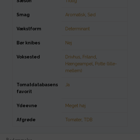
Sæson
Tidlig
Smag
Aromatisk
,
Sød
Vækstform
Determinant
Bør knibes
Nej
Voksested
Drivhus
,
Friland
,
Hængeampel
,
Potte (lille-
mellem)
Tomatdatabasens
Ja
favorit
Ydeevne
Meget høj
Afgrøde
Tomater
,
TDB