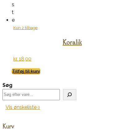
s
t
e
Kun 2 tilbage
Koralik
kr.
18,00
Tilføj til kurv
Søg
Vis ønskeliste
Kurv