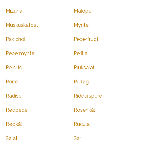
Mizuna
Malope
Muskuskatost
Mynte
Pak choi
Peberfrugt
Pebermynte
Perilla
Persille
Pluksalat
Porre
Purløg
Radise
Ridderspore
Rødbede
Rosenkål
Rødkål
Rucula
Salat
Sar