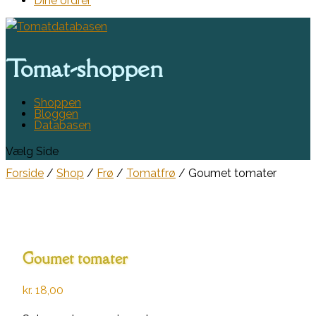
Dine ordrer
Tomat-shoppen
Shoppen
Bloggen
Databasen
Vælg Side
Forside
/
Shop
/
Frø
/
Tomatfrø
/ Goumet tomater
Goumet tomater
kr.
18,00