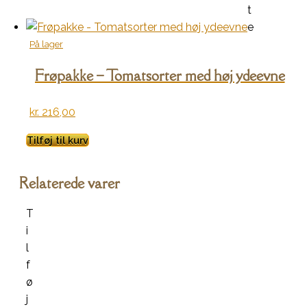
t
e
På lager
Frøpakke – Tomatsorter med høj ydeevne
kr.
216,00
Tilføj til kurv
Relaterede varer
T
i
l
f
ø
j