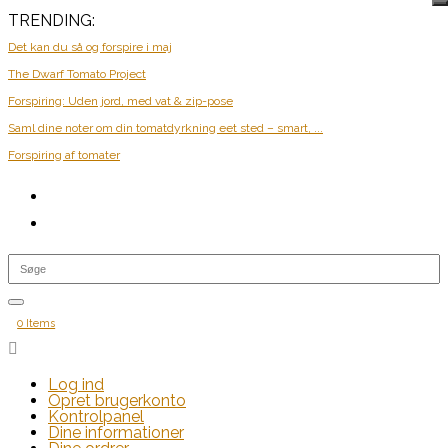
TRENDING:
Det kan du så og forspire i maj
The Dwarf Tomato Project
Forspiring: Uden jord, med vat & zip-pose
Saml dine noter om din tomatdyrkning eet sted – smart, ...
Forspiring af tomater
0 Items

Log ind
Opret brugerkonto
Kontrolpanel
Dine informationer