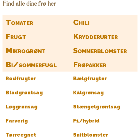
Find alle dine frø her
Tomater
Chili
Frugt
Krydderurter
Mikrogrønt
Sommerblomster
Bi/sommerfugl
Frøpakker
Rodfrugter
Bælgfrugter
Bladgrøntsag
Kålgrønsag
Løggrønsag
Stængelgrøntsag
Farverig
F1/hybrid
Tørreegnet
Snitblomster