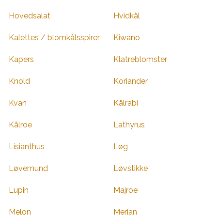
Hovedsalat
Hvidkål
Kalettes / blomkålsspirer
Kiwano
Kapers
Klatreblomster
Knold
Koriander
Kvan
Kålrabi
Kålroe
Lathyrus
Lisianthus
Løg
Løvemund
Løvstikke
Lupin
Majroe
Melon
Merian