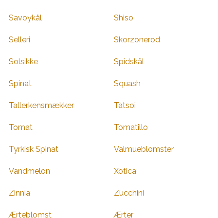
Savoykål
Shiso
Selleri
Skorzonerod
Solsikke
Spidskål
Spinat
Squash
Tallerkensmækker
Tatsoi
Tomat
Tomatillo
Tyrkisk Spinat
Valmueblomster
Vandmelon
Xotica
Zinnia
Zucchini
Ærteblomst
Ærter