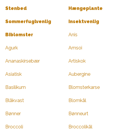
Stenbed
Hængeplante
Sommerfuglvenlig
Insektvenlig
Biblomster
Anis
Agurk
Amsoi
Ananaskirsebær
Artiskok
Asiatisk
Aubergine
Basilikum
Blomsterkarse
Blåkvast
Blomkål
Bønner
Bønneurt
Broccoli
Broccolikål