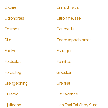
Cikorie
Cima di rapa
Citrongræs
Citronmelisse
Cosmos
Courgette
Dild
Edderkoppeblomst
Endive
Estragon
Feldsalat
Fennikel
Forårsløg
Græskar
Grøngødning
Grønkål
Gulerod
Havlavendel
Hjulkrone
Hon Tsai Tai Choy Sum