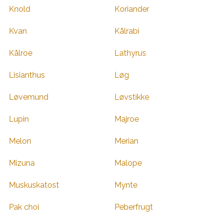
Knold
Koriander
Kvan
Kålrabi
Kålroe
Lathyrus
Lisianthus
Løg
Løvemund
Løvstikke
Lupin
Majroe
Melon
Merian
Mizuna
Malope
Muskuskatost
Mynte
Pak choi
Peberfrugt