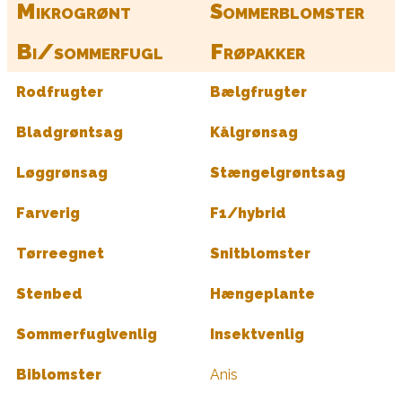
Mikrogrønt
Sommerblomster
Bi/sommerfugl
Frøpakker
Rodfrugter
Bælgfrugter
Bladgrøntsag
Kålgrønsag
Løggrønsag
Stængelgrøntsag
Farverig
F1/hybrid
Tørreegnet
Snitblomster
Stenbed
Hængeplante
Sommerfuglvenlig
Insektvenlig
Biblomster
Anis