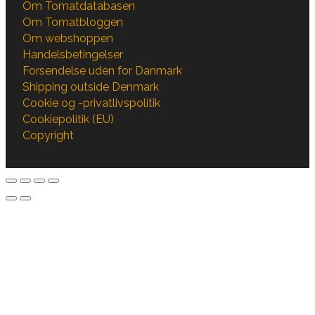
Om Tomatdatabasen
Om Tomatbloggen
Om webshoppen
Handelsbetingelser
Forsendelse uden for Danmark
Shipping outside Denmark
Cookie og -privatlivspolitik
Cookiepolitik (EU)
Copyright