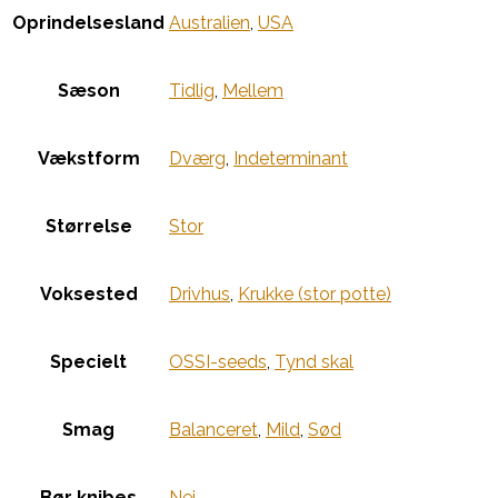
Oprindelsesland
Australien
,
USA
Sæson
Tidlig
,
Mellem
Vækstform
Dværg
,
Indeterminant
Størrelse
Stor
Voksested
Drivhus
,
Krukke (stor potte)
Specielt
OSSI-seeds
,
Tynd skal
Smag
Balanceret
,
Mild
,
Sød
Bør knibes
Nej