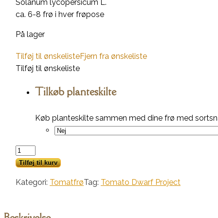
Solanum lycopersicum L.
ca. 6-8 frø i hver frøpose
På lager
Tilføj til ønskeliste
Fjern fra ønskeliste
Tilføj til ønskeliste
Tilkøb planteskilte
Køb planteskilte sammen med dine frø med sortsna
Dwarf
Pink
Tilføj til kurv
Passion
Kategori:
Tomatfrø
Tag:
Tomato Dwarf Project
antal
Beskrivelse