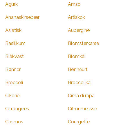
Agurk
Amsoi
Ananaskirsebær
Artiskok
Asiatisk
Aubergine
Basilikum
Blomsterkarse
Blåkvast
Blomkål
Bønner
Bønneurt
Broccoli
Broccolikål
Cikorie
Cima di rapa
Citrongræs
Citronmelisse
Cosmos
Courgette