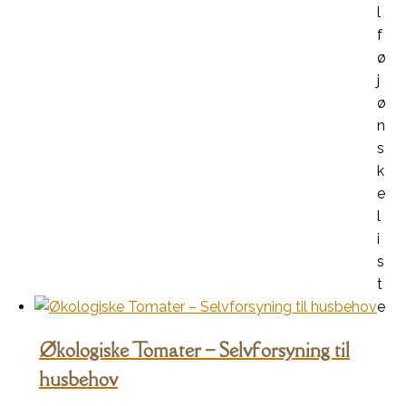
l
f
ø
j
ø
n
s
k
e
l
i
s
t
e
Økologiske Tomater – Selvforsyning til
husbehov