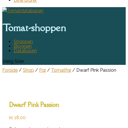
Dine ordrer
Tomat-shoppen
Shoppen
Bloggen
Databasen
Vælg Side
Forside
/
Shop
/
Frø
/
Tomatfrø
/ Dwarf Pink Passion
Dwarf Pink Passion
kr.
18,00