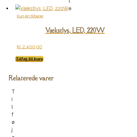
t
e
Kun én tilbage
Vækstlys, LED, 220W
kr.
2.400,00
Tilføj til kurv
Relaterede varer
T
i
l
f
ø
j