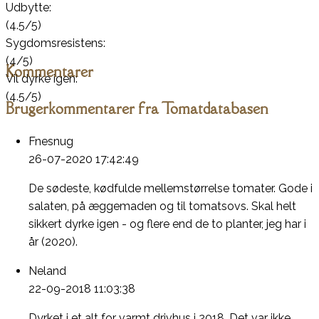
Udbytte:
(4.5/5)
Sygdomsresistens:
(4/5)
Kommentarer
Vil dyrke igen:
(4.5/5)
Brugerkommentarer fra Tomatdatabasen
Fnesnug
26-07-2020 17:42:49
De sødeste, kødfulde mellemstørrelse tomater. Gode i
salaten, på æggemaden og til tomatsovs. Skal helt
sikkert dyrke igen - og flere end de to planter, jeg har i
år (2020).
Neland
22-09-2018 11:03:38
Dyrket i et alt for varmt drivhus i 2018. Det var ikke