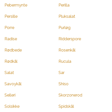
Pebermynte
Perilla
Persille
Pluksalat
Porre
Purløg
Radise
Ridderspore
Rødbede
Rosenkål
Rødkål
Rucula
Salat
Sar
Savoykål
Shiso
Selleri
Skorzonerod
Solsikke
Spidskål