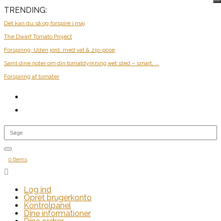
TRENDING:
Det kan du så og forspire i maj
The Dwarf Tomato Project
Forspiring: Uden jord, med vat & zip-pose
Saml dine noter om din tomatdyrkning eet sted – smart, ...
Forspiring af tomater
0 Items

Log ind
Opret brugerkonto
Kontrolpanel
Dine informationer