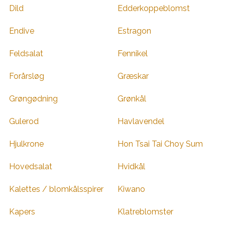
Dild
Edderkoppeblomst
Endive
Estragon
Feldsalat
Fennikel
Forårsløg
Græskar
Grøngødning
Grønkål
Gulerod
Havlavendel
Hjulkrone
Hon Tsai Tai Choy Sum
Hovedsalat
Hvidkål
Kalettes / blomkålsspirer
Kiwano
Kapers
Klatreblomster