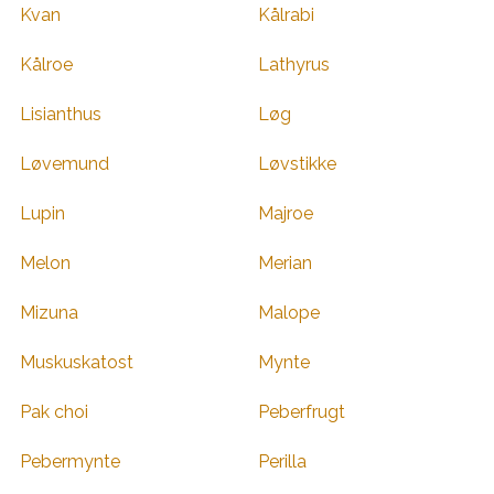
Kvan
Kålrabi
Kålroe
Lathyrus
Lisianthus
Løg
Løvemund
Løvstikke
Lupin
Majroe
Melon
Merian
Mizuna
Malope
Muskuskatost
Mynte
Pak choi
Peberfrugt
Pebermynte
Perilla