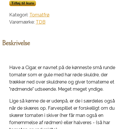
a
Tilføj til kurv
Cigar
Kategori:
Tomatfrø
antal
Varemærke:
TDB
Beskrivelse
Have a Cigar, er navnet på de kønneste små runde
tomater som er gule med har røde skuldre, der
trækker ned over skuldrene og giver tomaterne et
"rødmende" udseende. Meget meget yndige.
Lige så kønne de er udenpå, er de i særdeles også
når de skæres op. Farvespillet er forskelligt om du
skærer tomaten i skiver (her får man også en
fornemmelse af rødmen) eller halveres - (så har