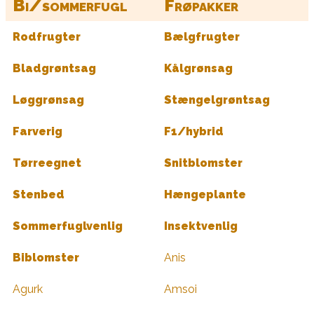
Bi/sommerfugl
Frøpakker
Rodfrugter
Bælgfrugter
Bladgrøntsag
Kålgrønsag
Løggrønsag
Stængelgrøntsag
Farverig
F1/hybrid
Tørreegnet
Snitblomster
Stenbed
Hængeplante
Sommerfuglvenlig
Insektvenlig
Biblomster
Anis
Agurk
Amsoi