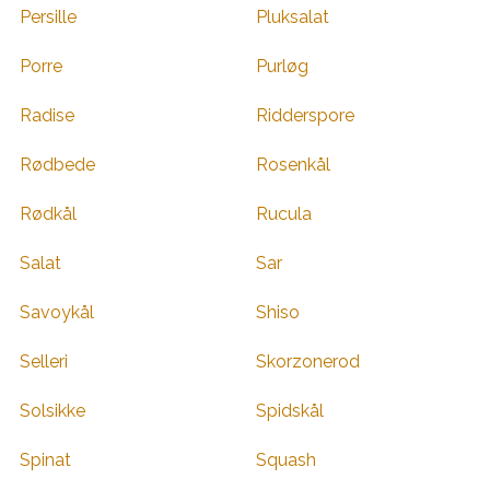
Persille
Pluksalat
Porre
Purløg
Radise
Ridderspore
Rødbede
Rosenkål
Rødkål
Rucula
Salat
Sar
Savoykål
Shiso
Selleri
Skorzonerod
Solsikke
Spidskål
Spinat
Squash