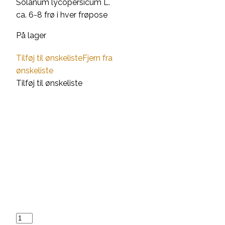
Solanum lycopersicum L.
ca. 6-8 frø i hver frøpose
På lager
Tilføj til ønskeliste
Fjern fra
ønskeliste
Tilføj til ønskeliste
Have