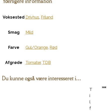
Yderligere information
Voksested
Drivhus
,
Friland
Smag
Mild
Farve
Gul/Orange
,
Rød
Afgrøde
Tomater
,
TDB
Du kunne også være interesseret i…
T
i
l
f