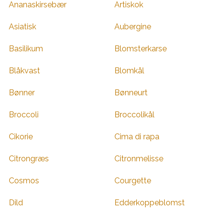
Ananaskirsebær
Artiskok
Asiatisk
Aubergine
Basilikum
Blomsterkarse
Blåkvast
Blomkål
Bønner
Bønneurt
Broccoli
Broccolikål
Cikorie
Cima di rapa
Citrongræs
Citronmelisse
Cosmos
Courgette
Dild
Edderkoppeblomst