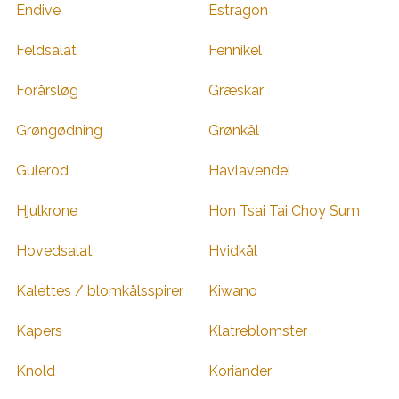
Endive
Estragon
Feldsalat
Fennikel
Forårsløg
Græskar
Grøngødning
Grønkål
Gulerod
Havlavendel
Hjulkrone
Hon Tsai Tai Choy Sum
Hovedsalat
Hvidkål
Kalettes / blomkålsspirer
Kiwano
Kapers
Klatreblomster
Knold
Koriander