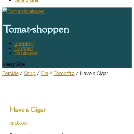
Dine ordrer
Tomat-shoppen
Shoppen
Bloggen
Databasen
Vælg Side
Forside
/
Shop
/
Frø
/
Tomatfrø
/ Have a Cigar
Have a Cigar
kr.
18,00