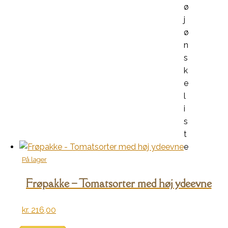
ø
j
ø
n
s
k
e
l
i
s
t
e
På lager
Frøpakke – Tomatsorter med høj ydeevne
kr.
216,00