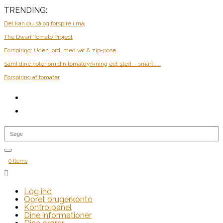
TRENDING:
Det kan du så og forspire i maj
The Dwarf Tomato Project
Forspiring: Uden jord, med vat & zip-pose
Saml dine noter om din tomatdyrkning eet sted – smart, ...
Forspiring af tomater
0 Items

Log ind
Opret brugerkonto
Kontrolpanel
Dine informationer