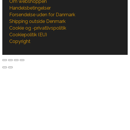
Om webshoppen
Handelsbetingelser
Forsendelse uden for Danmark
Shipping outside Denmark
Cookie og -privatlivspolitik
Cookiepolitik (EU)
Copyright