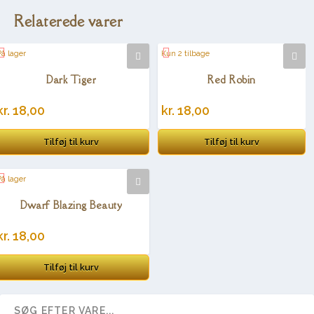
Relaterede varer
På lager
Kun 2 tilbage
Dark Tiger
Red Robin
kr.
18,00
kr.
18,00
Tilføj til kurv
Tilføj til kurv
På lager
Dwarf Blazing Beauty
kr.
18,00
Tilføj til kurv