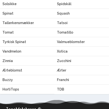
Solsikke
Spidskål
Spinat
Squash
Tallerkensmækker
Tatsoi
Tomat
Tomatillo
Tyrkisk Spinat
Valmueblomster
Vandmelon
Xotica
Zinnia
Zucchini
Ærteblomst
Ærter
Buzzy
Franchi
HortiTops
TDB