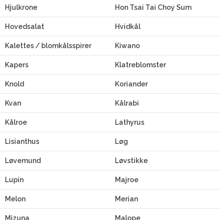
Hjulkrone
Hon Tsai Tai Choy Sum
Hovedsalat
Hvidkål
Kalettes / blomkålsspirer
Kiwano
Kapers
Klatreblomster
Knold
Koriander
Kvan
Kålrabi
Kålroe
Lathyrus
Lisianthus
Løg
Løvemund
Løvstikke
Lupin
Majroe
Melon
Merian
Mizuna
Malope