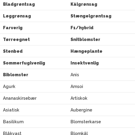
Bladgrøntsag
Kålgrønsag
Løggrønsag
Stængelgrøntsag
Farverig
F1/hybrid
Tørreegnet
Snitblomster
Stenbed
Hængeplante
Sommerfuglvenlig
Insektvenlig
Biblomster
Anis
Agurk
Amsoi
Ananaskirsebær
Artiskok
Asiatisk
Aubergine
Basilikum
Blomsterkarse
Blåkvast
Blomkål