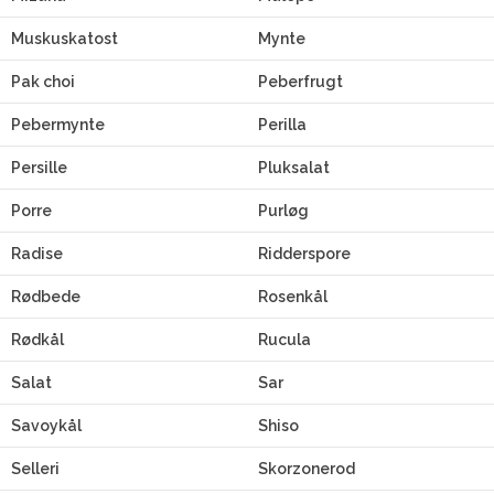
Muskuskatost
Mynte
Pak choi
Peberfrugt
Pebermynte
Perilla
Persille
Pluksalat
Porre
Purløg
Radise
Ridderspore
Rødbede
Rosenkål
Rødkål
Rucula
Salat
Sar
Savoykål
Shiso
Selleri
Skorzonerod