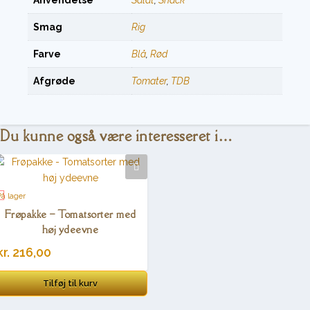
Smag
Rig
Farve
Blå
,
Rød
Afgrøde
Tomater
,
TDB
Du kunne også være interesseret i…
På lager
Frøpakke – Tomatsorter med
høj ydeevne
kr.
216,00
Tilføj til kurv