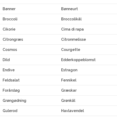
Bønner
Bønneurt
Broccoli
Broccolikål
Cikorie
Cima di rapa
Citrongræs
Citronmelisse
Cosmos
Courgette
Dild
Edderkoppeblomst
Endive
Estragon
Feldsalat
Fennikel
Forårsløg
Græskar
Grøngødning
Grønkål
Gulerod
Havlavendel