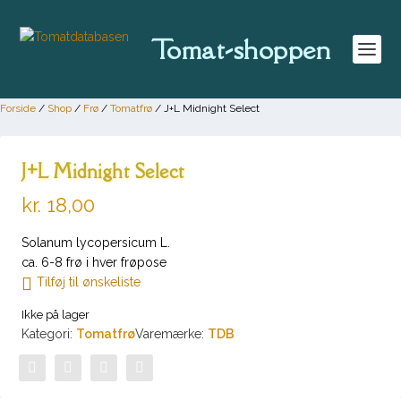
Tomat-shoppen
Forside
/
Shop
/
Frø
/
Tomatfrø
/ J+L Midnight Select
J+L Midnight Select
kr.
18,00
Solanum lycopersicum L.
ca. 6-8 frø i hver frøpose
Tilføj til ønskeliste
Ikke på lager
Kategori:
Tomatfrø
Varemærke:
TDB